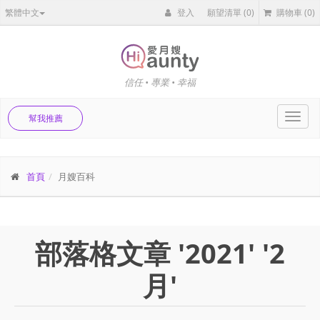
繁體中文
登入
願望清單
(0)
購物車
(0)
信任 • 專業 • 幸福
Toggl
幫我推薦
navig
首頁
月嫂百科
部落格文章 '2021' '2
月'