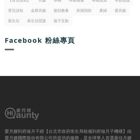
【育兒須知】
月嫂
孕婦
孕期保健
孕期須知
季節照護
育兒須知
金牌月嫂
胎兒教養
疾病預防
產婦
愛月嫂
新生兒
新生兒照護
親子互動
Facebook 粉絲專頁
愛月嫂到府做月子經【台北市政府衛生局核備到府做月子機構】由
愛月嫂國際股份有限公司所提供的服務，是全球華人首選最佳月嫂