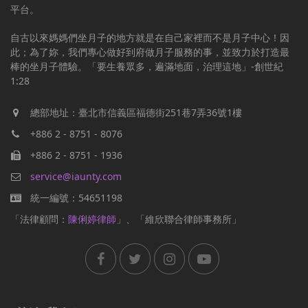
平台。
自古以來媽媽們坐月子的地方就是在自己家裡而不是月子中心！因
此；為了妳，我們專心做好到府做月子服務的事，並致力於打造最
棒的坐月子體驗。「要生養眾多，遍滿地面，治理這地」-創世紀
1:28
總部地址：臺北市信義區福德街251巷7弄36號1樓
+886 2 - 8751 - 8076
+886 2 - 8751 - 1936
service@iaunty.com
統一編號：54651198
「法律顧問：
陳俐婷律師
」、「維欣聯合律師事務所」