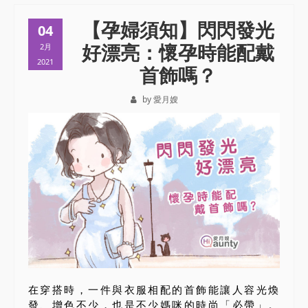
【孕婦須知】閃閃發光
04
好漂亮：懷孕時能配戴
2月
2021
首飾嗎？
by 愛月嫂
在穿搭時，一件與衣服相配的首飾能讓人容光煥
發、增色不少，也是不少媽咪的時尚「必帶」。