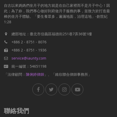
自古以來媽媽們坐月子的地方就是在自己家裡而不是月子中心！因
此；為了妳，我們專心做好到府做月子服務的事，並致力於打造最
棒的坐月子體驗。「要生養眾多，遍滿地面，治理這地」-創世紀
1:28
總部地址：臺北市信義區福德街251巷7弄36號1樓
+886 2 - 8751 - 8076
+886 2 - 8751 - 1936
service@iaunty.com
統一編號：54651198
「法律顧問：
陳俐婷律師
」、「維欣聯合律師事務所」
聯絡我們