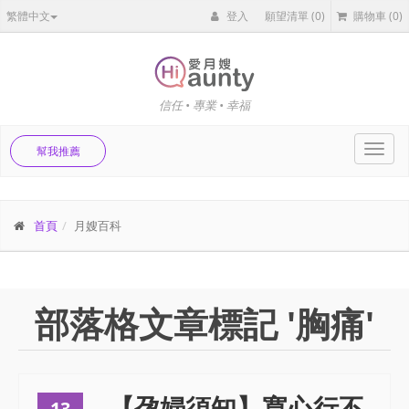
繁體中文
登入
願望清單
(0)
購物車
(0)
信任 • 專業 • 幸福
Toggl
幫我推薦
navig
首頁
月嫂百科
部落格文章標記 '胸痛'
【孕婦須知】寬心行不
13