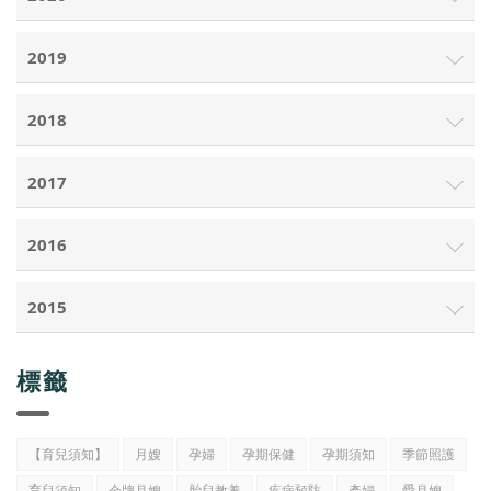
2019
2018
2017
2016
2015
標籤
【育兒須知】
月嫂
孕婦
孕期保健
孕期須知
季節照護
育兒須知
金牌月嫂
胎兒教養
疾病預防
產婦
愛月嫂