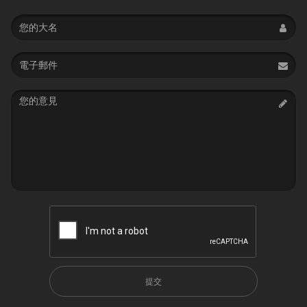
Name
Email
address
Message
提交