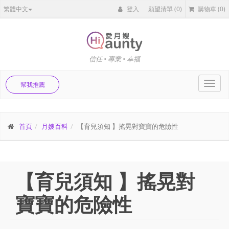
繁體中文
登入
願望清單
(0)
購物車
(0)
信任 • 專業 • 幸福
Toggl
幫我推薦
navig
首頁
月嫂百科
【育兒須知 】搖晃對寶寶的危險性
【育兒須知 】搖晃對
寶寶的危險性