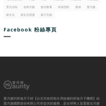
育兒須知
金牌月嫂
胎兒教養
疾病預防
產婦
愛月嫂
新生兒
新生兒照護
親子互動
Facebook 粉絲專頁
愛月嫂到府做月子經【台北市政府衛生局核備到府做月子機構】由
愛月嫂國際股份有限公司所提供的服務，是全球華人首選最佳月嫂