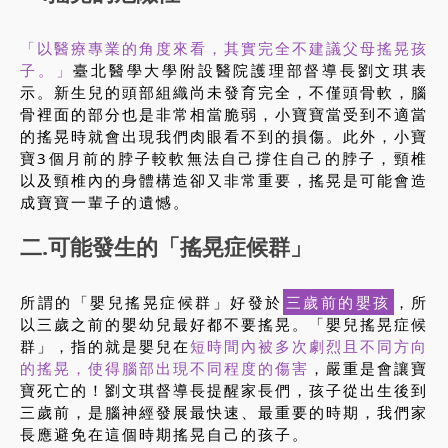
「以醫療專業的角度來看，其實完全不建議父母搖晃孩
子。」
臺北醫學大學附設醫院護理部督導長劉文琪表
示。新生兒的頭部組織尚未發育完全，不僅頭骨軟，腦
骨裡面的部分也是非常相當脆弱，小寶寶當受到不適當
的搖晃時就會出現我們肉眼看不到的損傷。此外，小寶
寶3個月前的脖子較軟無法自己撐住自己的脖子，頸椎
以及頸椎內的身體構造卻又非常重要，搖晃是可能會造
成寶寶一輩子的遺憾。
二.可能發生的「搖晃症候群」
所謂的「嬰兒搖晃症候群」好發於
三歲前的嬰孩
，所
以三歲之前的嬰幼兒最好都不要搖晃。「嬰兒搖晃症候
群」，指的就是嬰兒在
短時間內被多次劇烈且不同方向
的搖晃，使得腦部出現不同程度的傷害
，嚴重是會讓寶
寶死亡的！劉文琪督導長提醒家長們，孩子從出生後到
三歲前，是腦神經發展最快速、最重要的時期，我們家
長應避免在這個時期搖晃自己的孩子。