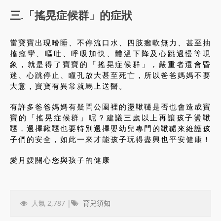
三.「搖晃症候群」的症狀
當寶寶出現嗜睡、不停流口水、四肢癱軟無力、甚至抽
搐痙攣、嘔吐、呼吸加快、體溫下降及心跳過慢等現
象，就是得了寶寶的「搖晃症候群」，嚴重者還會昏
迷、心跳停止、瞳孔放大甚至死亡，所以爸爸媽媽不要
大意，寶寶有異常就馬上送醫。
有許多爸爸媽媽有疑問公園裡的盪鞦韆是否也會造成寶
寶的「搖晃症候群」呢？建議三歲以上再讓孩子盪鞦
韆，選擇鞦韆也要特別選擇嬰幼兒專門的鞦韆來維護孩
子們的安全，如此一來才能孩子玩得盡興也平安健康！
愛月嫂關心您與孩子的健康
人氣 2,787 |
育兒須知