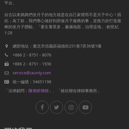
平台。
自古以來媽媽們坐月子的地方就是在自己家裡而不是月子中心！因
此；為了妳，我們專心做好到府做月子服務的事，並致力於打造最
棒的坐月子體驗。「要生養眾多，遍滿地面，治理這地」-創世紀
1:28
總部地址：臺北市信義區福德街251巷7弄36號1樓
+886 2 - 8751 - 8076
+886 2 - 8751 - 1936
service@iaunty.com
統一編號：54651198
「法律顧問：
陳俐婷律師
」、「維欣聯合律師事務所」