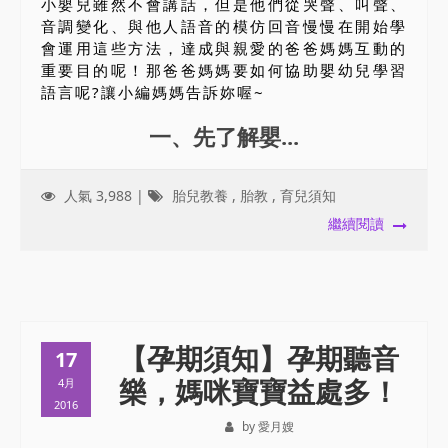
小嬰兒雖然不會講話，但是他們從哭聲、叫聲、
音調變化、與他人語音的模仿回音慢慢在開始學
會運用這些方法，達成與親愛的爸爸媽媽互動的
重要目的呢！那爸爸媽媽要如何協助嬰幼兒學習
語言呢?讓小編媽媽告訴妳喔~
一、先了解嬰...
人氣 3,988 |
胎兒教養
,
胎教
,
育兒須知
繼續閱讀
【孕期須知】孕期聽音
17
樂，媽咪寶寶益處多！
4月
2016
by 愛月嫂