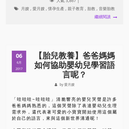
人氣 3,867 |
月嫂
,
愛月嫂
,
懷孕生產
,
親子教育
,
胎教
,
音樂胎教
繼續閱讀
【胎兒教養】爸爸媽媽
06
如何協助嬰幼兒學習語
6月
2017
言呢？
by 愛月嫂
「哇哇哇~哇哇哇」清脆響亮的嬰兒哭聲是許多
爸爸媽媽熟悉的，這個哭聲除了表達嬰幼兒生理
需求外，還代表著可愛的小寶寶開始使用這個屬
於自己的語言，來與這個新世界溝通呢！