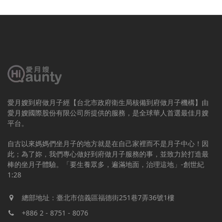
愛月嫂到府做月子經【台北市政府衛生局核備到府做月子機構】由
愛月嫂國際股份有限公司所提供的服務，是全球華人首選最佳月嫂
平台。
自古以來媽媽們坐月子的地方就是在自己家裡而不是月子中心！因
此；為了妳，我們專心做好到府做月子服務的事，並致力於打造最
棒的坐月子體驗。「要生養眾多，遍滿地面，治理這地」-創世紀
1:28
總部地址：臺北市信義區福德街251巷7弄36號1樓
+886 2 - 8751 - 8076