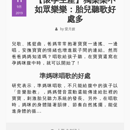
如眾樂樂：胎兒聽歌好
9月
2019
處多
by 愛月嫂
兒歌、搖籃曲，爸媽常常抱著寶寶一邊搖、一邊
唱，安撫寶寶的情緒也增進親子間的連結。然而
爸爸媽媽知道嗎？唱歌給孩子聽，在寶寶還窩在
孕媽咪腹中時，就可以開始了！
準媽咪唱歌的好處
研究表示，準媽咪唱歌，不只能給腹中的孩子以
「音樂胎教」，媽媽聲音震動還能傳達給肚裡的
寶寶，刺激胎兒聽力系統的發長。另外，在唱歌
時，媽咪的身體隨著韻律、節奏自然搖擺，能促
進身體的循...