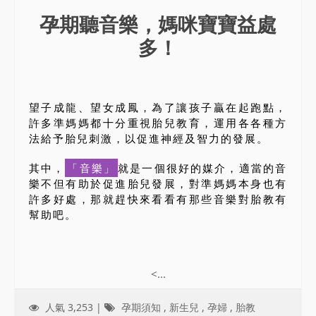
孕期聽音樂，媽咪寶寶益處
多！
望子成龍、望女成鳳，為了讓孩子贏在起跑點，
許多準媽媽都十分重視胎兒教育，運用各各種方
法給予胎兒刺激，以促進神經及智力的發展。
其中，
「音樂」
就是一個很好的媒介，適當的音
樂不但有助於促進胎兒發展，對準媽媽本身也有
許多好處，那就趕快來看看有那些音樂對胎教有
幫助吧。
<...
人氣 3,253 |
孕期須知
,
新生兒
,
孕婦
,
胎教