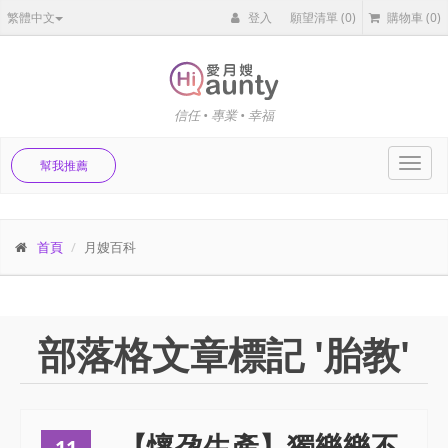
繁體中文
登入
願望清單
(0)
購物車
(0)
信任 • 專業 • 幸福
Toggl
幫我推薦
navig
首頁
月嫂百科
部落格文章標記 '胎教'
【懷孕生產】獨樂樂不
11