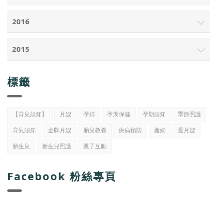
2016
2015
標籤
【育兒須知】
月嫂
孕婦
孕期保健
孕期須知
季節照護
育兒須知
金牌月嫂
胎兒教養
疾病預防
產婦
愛月嫂
新生兒
新生兒照護
親子互動
Facebook 粉絲專頁