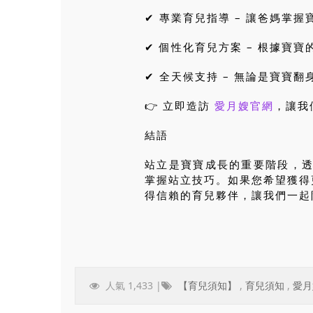
✔ 專業育兒指導 – 讓爸媽掌
✔ 個性化育兒方案 – 根據寶
✔ 全天候支持 – 無論是寶寶
👉 立即造訪
愛月嫂官網
，讓我
結語
站立是寶寶成長的重要階段，
掌握站立技巧。如果您希望獲得
得信賴的育兒夥伴，讓我們一起
人氣 1,433 |
【育兒須知】
,
育兒須知
,
愛月