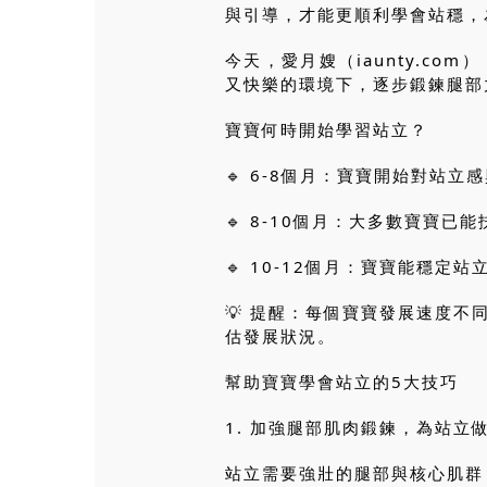
與引導，才能更順利學會站穩，
今天，愛月嫂（iaunty.c
又快樂的環境下，逐步鍛鍊腿部
寶寶何時開始學習站立？
🔹 6-8個月：寶寶開始對站
🔹 8-10個月：大多數寶寶
🔹 10-12個月：寶寶能穩
💡 提醒：每個寶寶發展速度不
估發展狀況。
幫助寶寶學會站立的5大技巧
1. 加強腿部肌肉鍛鍊，為站立
站立需要強壯的腿部與核心肌群