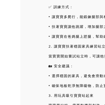
✅ 訓練方式：
• 讓寶寶多爬行，能鍛鍊腿部與
• 扶著寶寶讓他跳躍，增加腿
• 讓寶寶在爸媽腿上蹬腿，幫
2. 讓寶寶扶著穩固家具練習站
當寶寶開始嘗試站立時，可讓他
🏡 安全建議：
• 選擇穩固的家具，避免會滑
• 確保地板乾淨無障礙物，防
3. 用玩具吸引寶寶站起來