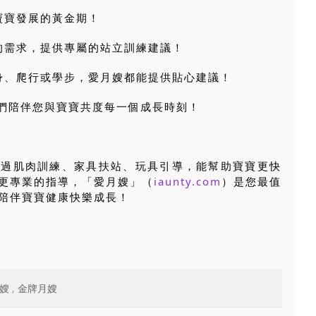
握寶寶發展的黃金期！
寶的需求，提供專屬的站立訓練建議！
翻身、爬行或學步，愛月嫂都能提供貼心建議！
們陪伴您與寶寶共度每一個成長時刻！
透過肌肉訓練、家具扶站、玩具引導，能幫助寶寶更快
更專業的指導，「愛月嫂」（
iaunty.com
）是您最值
陪伴寶寶健康快樂成長！
嫂
,
金牌月嫂