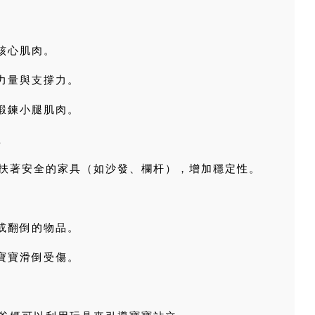
核心肌肉。
部力量與支撐力。
助鍛鍊小腿肌肉。
立
扶著安全的家具（如沙發、欄杆），增加穩定性。
動或翻倒的物品。
止寶寶滑倒受傷。