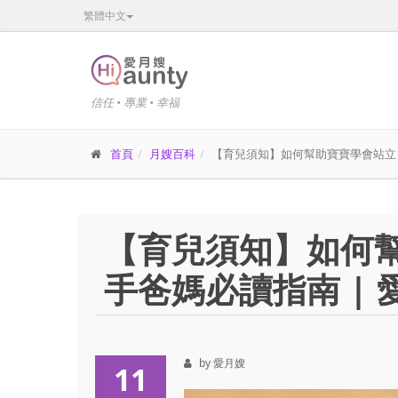
繁體中文
信任 • 專業 • 幸福
首頁
月嫂百科
【育兒須知】如何幫助寶寶學會站立？新手
【育兒須知】如何
手爸媽必讀指南 | 愛
by 愛月嫂
11