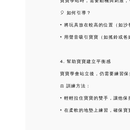
寶寶學站時，需要動機與刺激，
🎈 如何引導？
• 將玩具放在較高的位置（如
• 用聲音吸引寶寶（如搖鈴或
4. 幫助寶寶建立平衡感
寶寶學會站立後，仍需要練習保
⚖ 訓練方法：
• 輕輕拉住寶寶的雙手，讓他
• 在柔軟的地墊上練習，確保