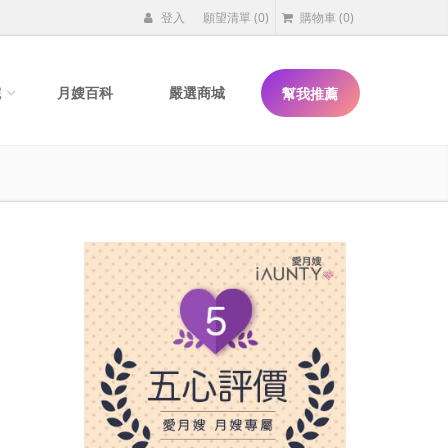
登入
願望清單
(0)
購物車
(0)
院
月嫂百科
嚴選商城
幫我推薦