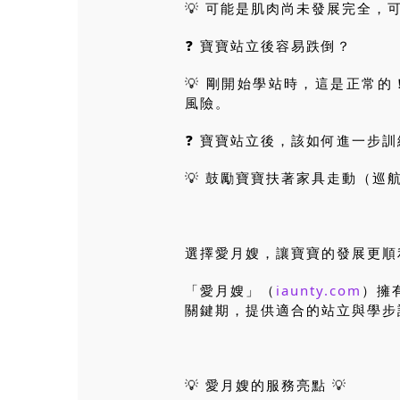
💡 可能是肌肉尚未發展完全
❓ 寶寶站立後容易跌倒？
💡 剛開始學站時，這是正常
風險。
❓ 寶寶站立後，該如何進一步訓
💡 鼓勵寶寶扶著家具走動（巡
選擇愛月嫂，讓寶寶的發展更順
「愛月嫂」（
iaunty.com
）擁
關鍵期，提供適合的站立與學步
💡 愛月嫂的服務亮點 💡