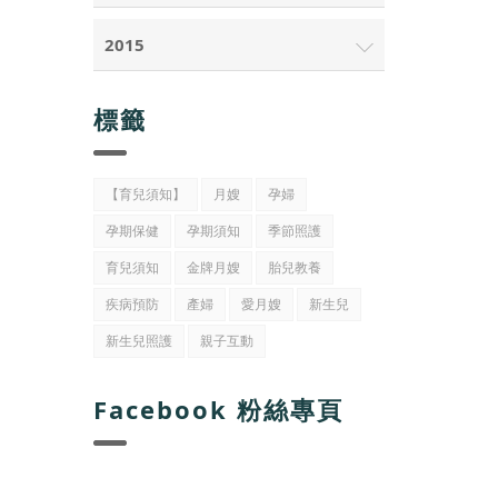
2015
標籤
【育兒須知】
月嫂
孕婦
孕期保健
孕期須知
季節照護
育兒須知
金牌月嫂
胎兒教養
疾病預防
產婦
愛月嫂
新生兒
新生兒照護
親子互動
Facebook 粉絲專頁