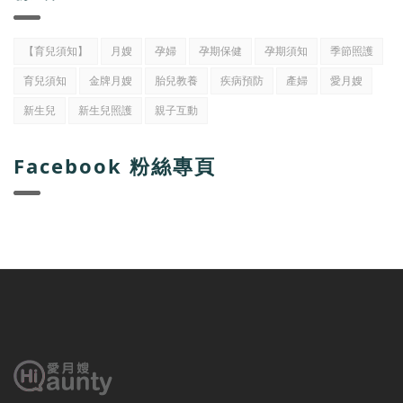
【育兒須知】
月嫂
孕婦
孕期保健
孕期須知
季節照護
育兒須知
金牌月嫂
胎兒教養
疾病預防
產婦
愛月嫂
新生兒
新生兒照護
親子互動
Facebook 粉絲專頁