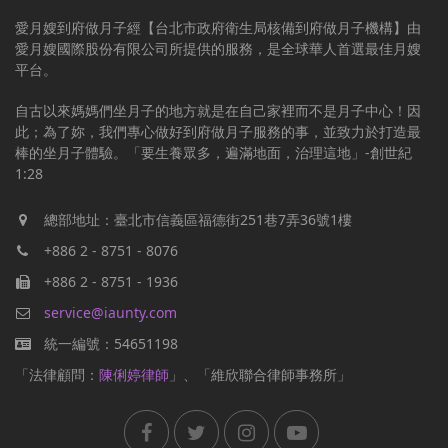
愛月嫂到府做月子經【台北市政府衛生局核備到府做月子機構】由
愛月嫂國際股份有限公司所提供的服務，是全球華人首選最佳月嫂
平台。
自古以來媽媽們坐月子的地方就是在自己家裡而不是月子中心！因
此；為了妳，我們專心做好到府做月子服務的事，並致力於打造最
棒的坐月子體驗。「要生養眾多，遍滿地面，治理這地」-創世紀
1:28
總部地址：臺北市信義區福德街251巷7弄36號1樓
+886 2 - 8751 - 8076
+886 2 - 8751 - 1936
service@iaunty.com
統一編號：54651198
「法律顧問：
陳俐婷律師
」、「維欣聯合律師事務所」