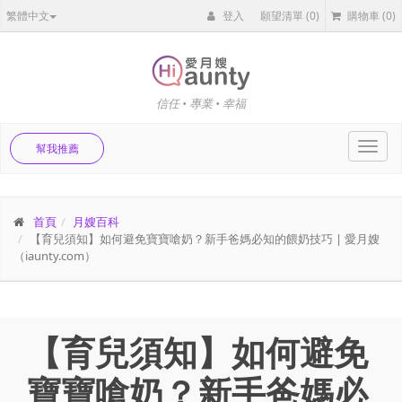
繁體中文
登入
願望清單
(0)
購物車
(0)
信任 • 專業 • 幸福
Toggl
幫我推薦
navig
首頁
月嫂百科
【育兒須知】如何避免寶寶嗆奶？新手爸媽必知的餵奶技巧 | 愛月嫂
（iaunty.com）
【育兒須知】如何避免
寶寶嗆奶？新手爸媽必