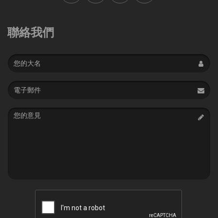
聯絡我們
Name
Email
address
Message