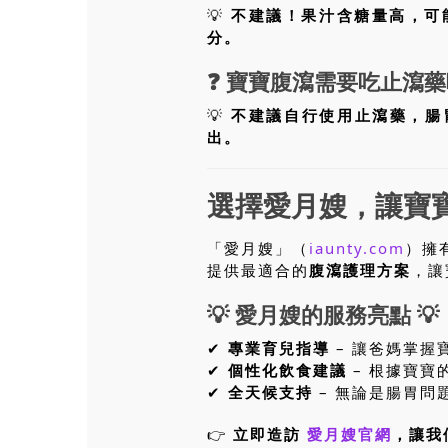
💡
不建議！果汁含糖量高，可
分。
❓
寶寶腹瀉需要吃止瀉藥
💡
不建議自行使用止瀉藥，腸
出。
選擇愛月嫂，讓寶
「愛月嫂」（
iaunty.com
）擁
提供最適合的
腹瀉護理方案
，讓
💡 愛月嫂的服務亮點 💡
✔
專業育兒指導
– 讓爸媽掌握
✔
個性化飲食建議
– 根據寶寶
✔
全天候支持
– 無論是腸胃問
👉
立即造訪
愛月嫂官網
，讓我