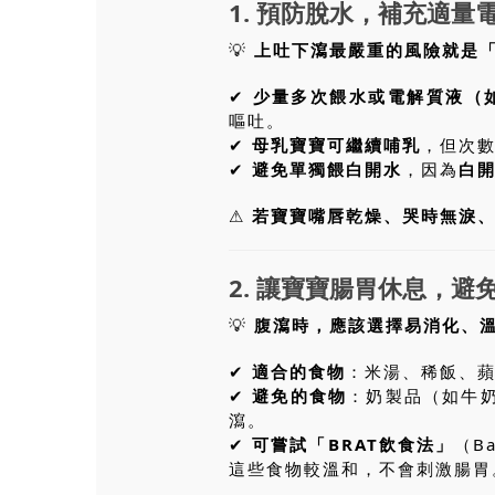
1. 預防脫水，補充適量
💡
上吐下瀉最嚴重的風險就是
✔
少量多次餵水或電解質液（如
嘔吐。
✔
母乳寶寶可繼續哺乳
，但次
✔
避免單獨餵白開水
，因為
白
⚠
若寶寶嘴唇乾燥、哭時無淚
2. 讓寶寶腸胃休息，避
💡
腹瀉時，應該選擇易消化、
✔
適合的食物
：米湯、稀飯、
✔
避免的食物
：奶製品（如牛
瀉。
✔
可嘗試「BRAT飲食法」
（B
這些食物較溫和，不會刺激腸胃