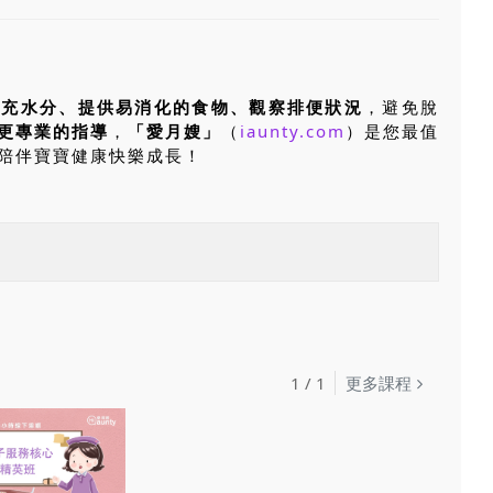
補充水分、提供易消化的食物、觀察排便狀況
，避免脫
更專業的指導
，
「愛月嫂」
（
iaunty.com
）是您最值
陪伴寶寶健康快樂成長！
1
/
1
更多課程