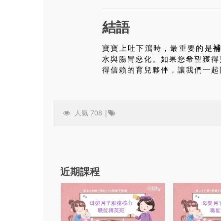
結語
寶寶上吐下瀉時，最重要的是
水與腸胃惡化。如果您希望獲得
得信賴的育兒夥伴，讓我們一起
人氣 708 |
近期課程