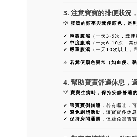
3. 注意寶寶的排便狀況
💡
腹瀉的頻率與糞便顏色，是
✔
輕微腹瀉
（一天3-5次，糞
✔
中度腹瀉
（一天6-10次，
✔
嚴重腹瀉
（一天10次以上，
⚠
若糞便顏色異常（如血便、
4. 幫助寶寶舒適休息，
💡
寶寶生病時，保持安靜舒適
✔
讓寶寶側躺睡
，若有嘔吐，
✔
避免劇烈活動
，讓寶寶多休
✔
保持房間通風
，但避免讓寶