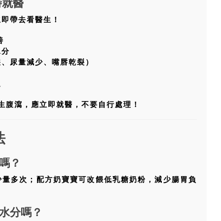
時就醫
立即帶去看醫生！
善
水分
淚、尿量減少、嘴唇乾裂）
退
生腹瀉，應立即就醫，不要自行處理！
法
嗎？
少量多次；配方奶寶寶可改餵低乳糖奶粉，減少腸胃負
水分嗎？