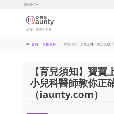
繁體中文
信任 • 專業 • 幸福
首頁
月嫂百科
【育兒須知】寶寶上吐下瀉怎麼辦？專業
【育兒須知】寶寶
小兒科醫師教你正
（iaunty.com）