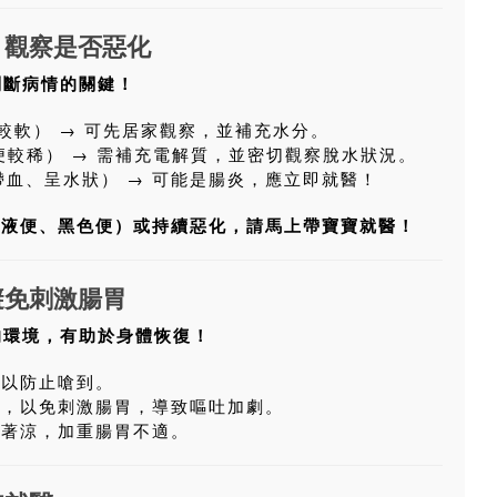
，觀察是否惡化
判斷病情的關鍵！
便較軟） → 可先居家觀察，並補充水分。
糞便較稀） → 需補充電解質，並密切觀察脫水狀況。
帶血、呈水狀） → 可能是腸炎，應立即就醫！
黏液便、黑色便）或持續惡化，請馬上帶寶寶就醫！
避免刺激腸胃
的環境，有助於身體恢復！
可以防止嗆到。
息，以免刺激腸胃，導致嘔吐加劇。
寶著涼，加重腸胃不適。