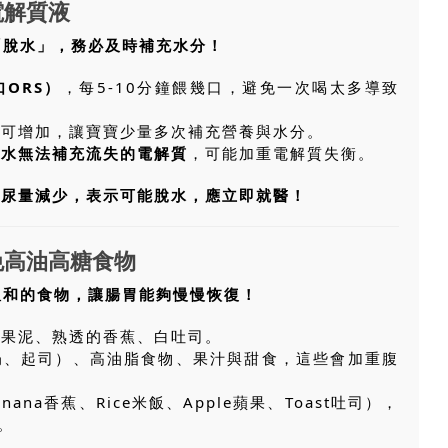
電解質液
「脫水」，務必及時補充水分！
ORS）
，每5-10分鐘餵幾口，避免一次喝太多導致
數可增加，讓寶寶少量多次補充營養與水分。
開水無法補充流失的電解質
，可能加重電解質失衡。
、尿量減少，表示可能脫水，應立即就醫！
免高油高糖食物
溫和的食物，讓腸胃能夠慢慢恢復！
蘋果泥、熟透的香蕉、白吐司。
奶、起司）、高油脂食物、果汁與甜食，這些會加重腹
anana香蕉、Rice米飯、Apple蘋果、Toast吐司），
。