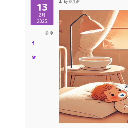
by 愛月嫂
13
2月
2025
分 享