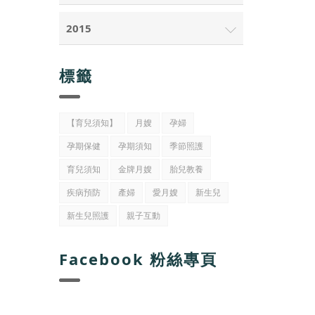
2015
標籤
【育兒須知】
月嫂
孕婦
孕期保健
孕期須知
季節照護
育兒須知
金牌月嫂
胎兒教養
疾病預防
產婦
愛月嫂
新生兒
新生兒照護
親子互動
Facebook 粉絲專頁