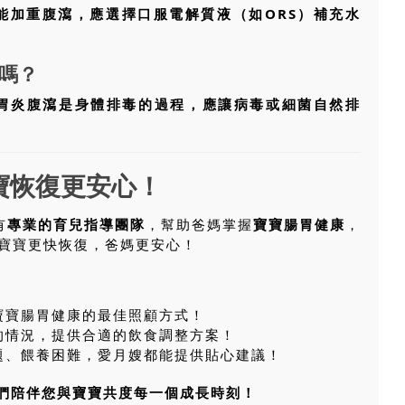
能加重腹瀉，應選擇口服電解質液（如ORS）補充水
嗎？
胃炎腹瀉是身體排毒的過程，應讓病毒或細菌自然排
寶恢復更安心！
有
專業的育兒指導團隊
，幫助爸媽掌握
寶寶腸胃健康
，
寶寶更快恢復，爸媽更安心！
寶寶腸胃健康的最佳照顧方式！
的情況，提供合適的飲食調整方案！
題、餵養困難，愛月嫂都能提供貼心建議！
們陪伴您與寶寶共度每一個成長時刻！