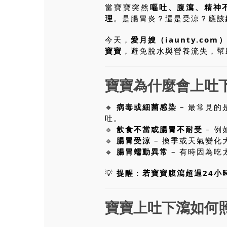
當寶寶突然
嘔吐、腹瀉、精神
理
。是腸胃炎？還是受涼？應該
今天，
愛月嫂（iaunty.com
寶寶
，避免脫水與營養流失，幫
寶寶為什麼會上吐
🔹
病毒或細菌感染
– 最常見的
吐。
🔹
飲食不當或腸胃不耐受
– 例
🔹
腸胃受涼
– 換季或天氣變化
🔹
腸胃蠕動異常
– 有時因為
💡
提醒
：
若寶寶腹瀉超過24小
寶寶上吐下瀉如何