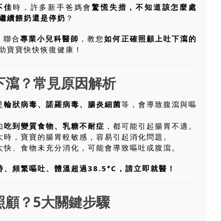
不佳
時，許多新手爸媽會
驚慌失措，不知道該怎麼處
繼續餵奶還是停奶
？
）
聯合
專業小兒科醫師
，教您
如何正確照顧上吐下瀉的
助寶寶快快恢復健康！
下瀉？常見原因解析
是
輪狀病毒、諾羅病毒、腸炎細菌
等，會導致腹瀉與嘔
如
吃到變質食物、乳糖不耐症
，都可能引起腸胃不適。
大時，寶寶的腸胃較敏感，容易引起消化問題。
吃太快、食物未充分消化，可能會導致嘔吐或腹瀉。
時、頻繁嘔吐、體溫超過38.5°C，請立即就醫！
照顧？5大關鍵步驟