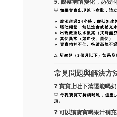
5. 觀察病情變化，必要
💡
如果寶寶出現以下症狀，請
🔹
腹瀉超過24小時，症狀無改
🔹
嘔吐頻繁，無法進食或補充
🔹
出現嚴重脫水徵兆（哭時無
🔹
糞便異常（如血便、黑便）
🔹
寶寶精神不佳、持續高燒不
⚠
新生兒（3個月以下）如果發
常見問題與解決方
❓
寶寶上吐下瀉還能喝奶
💡
母乳寶寶可持續哺乳，但應
擔。
❓
可以讓寶寶喝果汁補充