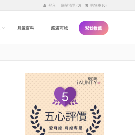
登入
願望清單
(0)
購物車
(0)
院
月嫂百科
嚴選商城
幫我推薦