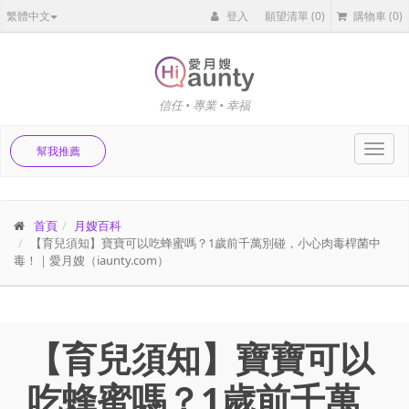
繁體中文
登入
願望清單
(0)
購物車
(0)
信任 • 專業 • 幸福
Toggl
幫我推薦
navig
首頁
月嫂百科
【育兒須知】寶寶可以吃蜂蜜嗎？1歲前千萬別碰，小心肉毒桿菌中
毒！｜愛月嫂（iaunty.com）
【育兒須知】寶寶可以
吃蜂蜜嗎？1歲前千萬