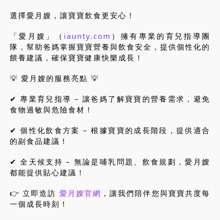
選擇愛月嫂，讓寶寶飲食更安心！
「愛月嫂」（
iaunty.com
）擁有專業的育兒指導團
隊，幫助爸媽掌握寶寶營養與飲食安全，提供個性化的
餵養建議，確保寶寶健康快樂成長！
💡 愛月嫂的服務亮點 💡
✔ 專業育兒指導 – 讓爸媽了解寶寶的營養需求，避免
食物過敏與危險食材！
✔ 個性化飲食方案 – 根據寶寶的成長階段，提供適合
的副食品建議！
✔ 全天候支持 – 無論是哺乳問題、飲食規劃，愛月嫂
都能提供貼心建議！
👉 立即造訪
愛月嫂官網
，讓我們陪伴您與寶寶共度每
一個成長時刻！