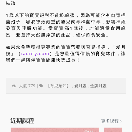
結語
1歲以下的寶寶絕對不能吃蜂蜜，因為可能含有肉毒桿
菌孢子，容易導致嚴重的嬰兒肉毒桿菌中毒，影響神經
發育與呼吸功能。當寶寶滿1歲後，才能適量食用蜂
蜜，並選擇天然無添加的產品，確保飲食安全。
如果您希望獲得更專業的寶寶營養與育兒指導，「愛月
嫂」（
iaunty.com
）是您最值得信賴的育兒夥伴，讓
我們一起陪伴寶寶健康快樂成長！
人氣 779 |
【育兒須知】
,
愛月嫂
,
金牌月嫂
近期課程
更多課程