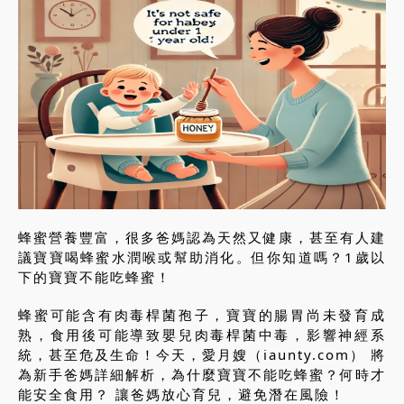
蜂蜜營養豐富，很多爸媽認為天然又健康，甚至有人建
議寶寶喝蜂蜜水潤喉或幫助消化。但你知道嗎？1歲以
下的寶寶不能吃蜂蜜！
蜂蜜可能含有肉毒桿菌孢子，寶寶的腸胃尚未發育成
熟，食用後可能導致嬰兒肉毒桿菌中毒，影響神經系
統，甚至危及生命！今天，愛月嫂（iaunty.com） 將
為新手爸媽詳細解析，為什麼寶寶不能吃蜂蜜？何時才
能安全食用？ 讓爸媽放心育兒，避免潛在風險！