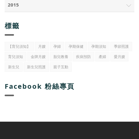
2015
標籤
【育兒須知】
月嫂
孕婦
孕期保健
孕期須知
季節照護
育兒須知
金牌月嫂
胎兒教養
疾病預防
產婦
愛月嫂
新生兒
新生兒照護
親子互動
Facebook 粉絲專頁