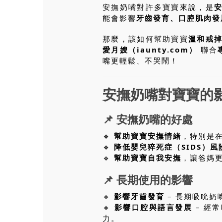
安撫奶嘴對許多寶寶來說，是
能會影響
牙齒發育、口腔肌肉發
那麼，該如何幫助寶寶
溫和戒
愛月嫂（iaunty.com）
聯合
嘴更輕鬆、不哭鬧！
安撫奶嘴對寶寶的
📌 安撫奶嘴的好處
🔹
幫助寶寶安撫情緒
，特別是
🔹
降低嬰兒猝死症（SIDS）風
🔹
幫助寶寶自我安撫
，讓爸媽
📌 長期使用的影響
🔸
影響牙齒發育
– 長期吸吮奶
🔸
影響口腔與語言發展
– 經
力。