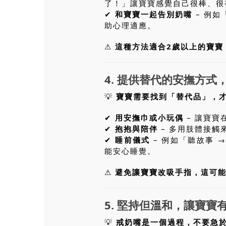
了！」讓寶寶感覺自己很棒、很
✔
和寶寶一起告別奶嘴
– 例
助心理適應。
⚠
這種方法適合2歲以上的寶寶
4. 提供替代的安撫方式
💡
寶寶需要找到「替代品」，
✔
用安撫巾或小玩偶
– 讓寶寶
✔
抱抱與陪伴
– 多用肢體接觸
✔
睡前儀式
– 例如「聽故事 
能安心睡覺。
⚠
避免讓寶寶改吸手指，這可
5. 堅持但溫和，讓寶寶
💡
戒奶嘴是一個過程，不要急