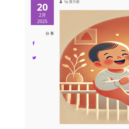
by 愛月嫂
20
2月
2025
分 享