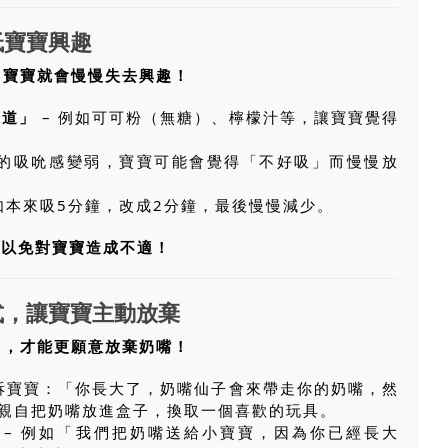
低寶寶興趣
，寶寶就會慢慢失去興趣！
味道」
– 例如可可粉（無糖）、檸檬汁等，讓寶寶覺得
嘴的吸吮感變弱，寶寶可能會覺得「不好吸」而慢慢放
如本來吸5分鐘，改成2分鐘，最後慢慢減少。
，以免對寶寶造成不適！
式，讓寶寶主動放棄
」，才能更願意放棄奶嘴！
告訴寶寶：「你長大了，奶嘴仙子會來帶走你的奶嘴，然
親自把奶嘴放進盒子，換取一個喜歡的玩具。
– 例如「我們把奶嘴送給小寶寶，因為你已經長大