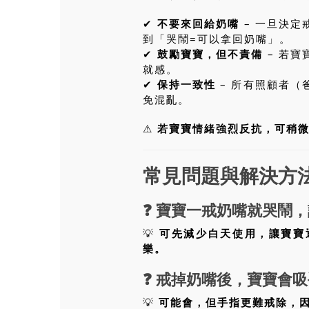
✔
不要來回給奶嘴
– 一旦決定
到「哭鬧=可以拿回奶嘴」。
✔
鼓勵寶寶，但不責備
– 若寶
就感。
✔
保持一致性
– 所有照顧者（
免混亂。
⚠
若寶寶情緒強烈反抗，可稍
常見問題與解決方
❓
寶寶一戒奶嘴就哭鬧，
💡
可先減少白天使用，讓寶寶
樂。
❓
戒掉奶嘴後，寶寶會吸
💡
可能會，但手指更難戒除，