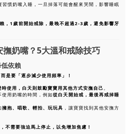
寶寶習慣奶嘴入睡，一旦掉落可能會醒來哭鬧，影響睡眠
賴，1歲前開始戒除，最晚不超過2-3歲，避免影響牙
安撫奶嘴？5大溫和戒除技巧
降低依賴
，而是要「逐步減少使用頻率」！
覺時使用，白天則鼓勵寶寶用其他方式安撫自己
。
不使用奶嘴的時間，例如
從白天開始戒，最後再戒掉睡
如
擁抱、唱歌、輕拍、玩玩具
，讓寶寶找到其他安撫方
撫，不需要強迫馬上停止，以免增加焦慮！