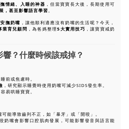
安撫情緒、入睡的神器
，但當寶寶長大後，長期使用可
展，甚至影響語言學習
。
掉安撫奶嘴
，讓他順利適應沒有奶嘴的生活呢？今天，
專業育兒顧問
，為爸媽整理
5大實用技巧
，讓寶寶戒奶
影響？什麼時候該戒掉？
在睡前或焦慮時。
險
，研究顯示睡覺時使用奶嘴可減少SIDS發生率。
更容易哄睡寶寶。
嘴可能導致齒列不正，如「暴牙」或「開咬」。
常咬奶嘴會影響口腔肌肉發展，可能影響發音與語言能