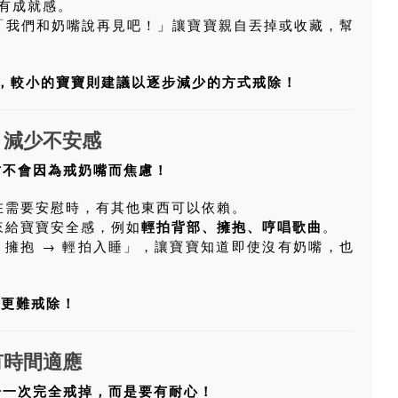
有成就感。
如「我們和奶嘴說再見吧！」讓寶寶親自丟掉或收藏，幫
，較小的寶寶則建議以逐步減少的方式戒除！
，減少不安感
才不會因為戒奶嘴而焦慮！
在需要安慰時，有其他東西可以依賴。
來給寶寶安全感，例如
輕拍背部、擁抱、哼唱歌曲
。
→ 擁抱 → 輕拍入睡」，讓寶寶知道即使沒有奶嘴，也
能更難戒除！
有時間適應
於一次完全戒掉，而是要有耐心！