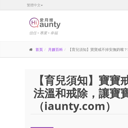
繁體中文
信任 • 專業 • 幸福
首頁
月嫂百科
【育兒須知】寶寶戒不掉安撫奶嘴？5個
【育兒須知】寶寶
法溫和戒除，讓寶
（iaunty.com）