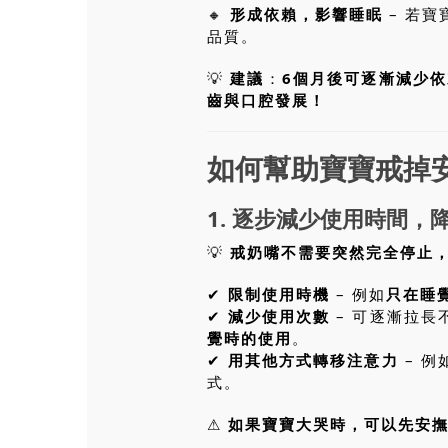
🔸
形成依賴，影響睡眠
– 若
品質。
💡
建議
：
6個月後可逐漸減少依
齒與口腔發展！
如何幫助寶寶戒掉
1. 逐步減少使用時間，
💡
戒奶嘴不需要突然完全停止
✔
限制使用時機
– 例如
只在睡
✔
減少使用次數
– 可逐漸拉長
覺時的使用
。
✔
用其他方式轉移注意力
– 例
式。
⚠
如果寶寶大哭時，可以先安