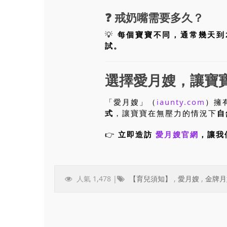
❓
戒奶嘴需要多久？
💡
每個寶寶不同，通常幾天到
試。
選擇愛月嫂，讓寶
「愛月嫂」（
iaunty.com
）擁
式
，讓寶寶在無壓力的情況下
自
👉
立即造訪
愛月嫂官網
，讓我
人氣 1,478 |
【育兒須知】
,
愛月嫂
,
金牌月