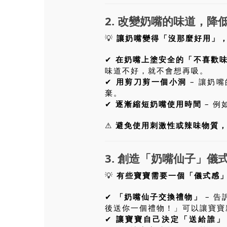
2. 改變奶嘴的味道，降
💡
讓奶嘴變得「沒那麼好用」
✔
在奶嘴上塗安全的「不喜歡
味道不好，就不會想再吸。
✔
用剪刀剪一個小洞
– 讓奶
棄。
✔
逐漸縮短奶嘴使用時間
– 例
⚠
避免使用刺激性或辣味物質
3. 創造「奶嘴仙子」儀
💡
有些寶寶需要一個「儀式感
✔
「奶嘴仙子交換禮物」
– 
後送你一個禮物！」可以讓寶寶
✔
讓寶寶自己決定「送給誰」