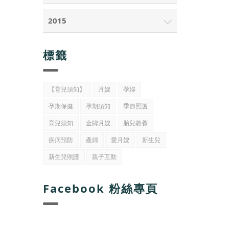
2015
標籤
【育兒須知】
月嫂
孕婦
孕期保健
孕期須知
季節照護
育兒須知
金牌月嫂
胎兒教養
疾病預防
產婦
愛月嫂
新生兒
新生兒照護
親子互動
Facebook 粉絲專頁