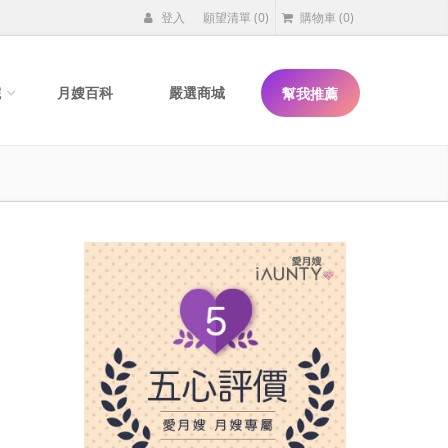
登入
願望清單
(0)
購物車
(0)
院
月嫂百科
嚴選商城
幫我推薦