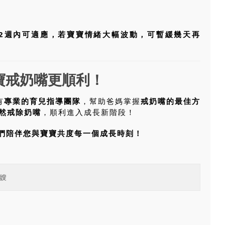
2週內可適應，若寶寶情緒大幅波動，可暫緩幾天再
寶戒奶嘴更順利！
有
專業的育兒指導團隊
，幫助爸媽掌握
戒奶嘴的最佳方
然戒除奶嘴
，順利進入成長新階段！
們陪伴您與寶寶共度每一個成長時刻！
嫂