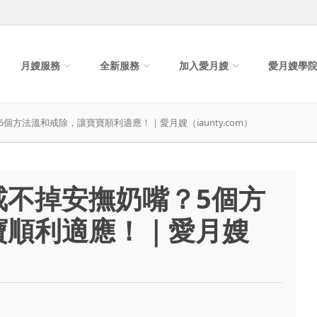
月嫂服務
全新服務
加入愛月嫂
愛月嫂學
方法溫和戒除，讓寶寶順利適應！｜愛月嫂（iaunty.com）
戒不掉安撫奶嘴？5個方
寶順利適應！｜愛月嫂