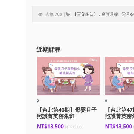
人氣 706 |
【育兒須知】
,
金牌月嫂
,
愛月
近期課程
【台北第46期】母嬰月子
【台北第4
照護菁英密集班
照護菁英密
NT$13,500
NT$13,500
NT$13,800