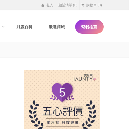
登入
願望清單
(0)
購物車
(0)
院
月嫂百科
嚴選商城
幫我推薦