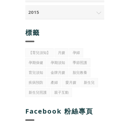
2015
標籤
【育兒須知】
月嫂
孕婦
孕期保健
孕期須知
季節照護
育兒須知
金牌月嫂
胎兒教養
疾病預防
產婦
愛月嫂
新生兒
新生兒照護
親子互動
Facebook 粉絲專頁