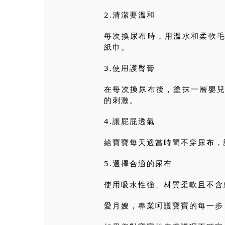
2.清潔要溫和
每次換尿布時，用溫水和柔軟
紙巾。
3.使用護臀膏
在每次換尿布後，塗抹一層嬰
的刺激。
4.讓屁屁透氣
給寶寶每天適當時間不穿尿布，
5.選擇合適的尿布
使用吸水性強、材質柔軟且不含
愛月嫂，專業呵護寶寶的每一步