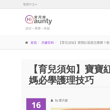
繁體中文
信任 • 專業 • 幸福
首頁
月嫂百科
【育兒須知】寶寶紅屁屁怎麼辦？新
【育兒須知】寶寶
媽必學護理技巧
by 愛月嫂
16