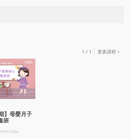
嫂
1
/
1
更多課程
7期】母嬰月子
集班
NT$13,800