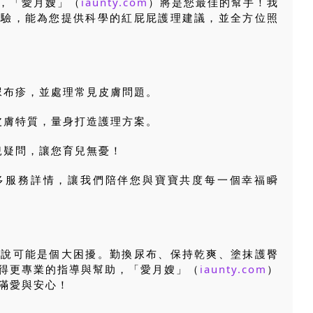
，「愛月嫂」（
iaunty.com
）將是您最佳的幫手！我
經驗，能為您提供科學的紅屁屁護理建議，並全方位照
尿布疹，並處理常見皮膚問題。
皮膚特質，量身打造護理方案。
兒疑問，讓您育兒無憂！
多服務詳情，讓我們陪伴您與寶寶共度每一個幸福瞬
來說可能是個大困擾。勤換尿布、保持乾爽、塗抹護臀
得更專業的指導與幫助，「愛月嫂」（
iaunty.com
）
滿愛與安心！