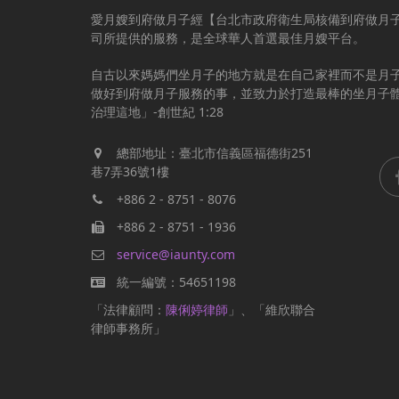
愛月嫂到府做月子經【台北市政府衛生局核備到府做月
司所提供的服務，是全球華人首選最佳月嫂平台。
自古以來媽媽們坐月子的地方就是在自己家裡而不是月
做好到府做月子服務的事，並致力於打造最棒的坐月子
治理這地」-創世紀 1:28
總部地址：臺北市信義區福德街251
巷7弄36號1樓
+886 2 - 8751 - 8076
+886 2 - 8751 - 1936
service@iaunty.com
統一編號：54651198
「法律顧問：
陳俐婷律師
」、「維欣聯合
律師事務所」