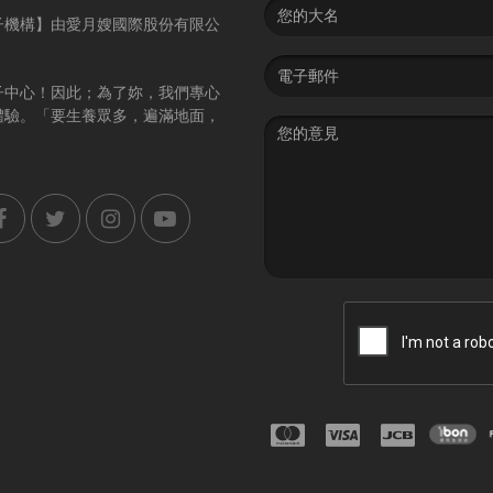
Name
子機構】由愛月嫂國際股份有限公
Email
address
子中心！因此；為了妳，我們專心
體驗。「要生養眾多，遍滿地面，
Message