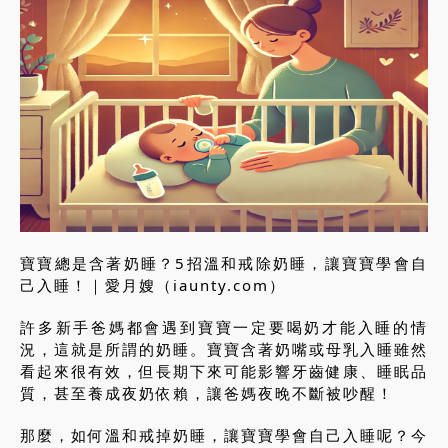
寶寶總是含著奶睡？5招溫和戒除奶睡，讓寶寶學會自
己入睡！｜愛月嫂（iaunty.com）
許多新手爸媽都會遇到寶寶一定要喝奶才能入睡的情
況，這就是所謂的奶睡。寶寶含著奶嘴或母乳入睡雖然
看起來很有效，但長期下來可能影響牙齒健康、睡眠品
質，甚至養成夜奶依賴，讓爸媽夜晚不斷被吵醒！
那麼，如何溫和戒掉奶睡，讓寶寶學會自己入睡呢？今