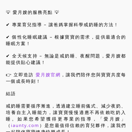
💡 愛月嫂的服務亮點 💡
✔ 專業育兒指導 – 讓爸媽掌握科學戒奶睡的方法！
✔ 個性化睡眠建議 – 根據寶寶的需求，提供最適合的
睡眠方案！
✔ 全天候支持 – 無論是戒奶睡、夜醒問題，愛月嫂都
能提供貼心建議！
👉 立即造訪
愛月嫂官網
，讓我們陪伴您與寶寶共度每
一個成長時刻！
結語
戒奶睡需要循序漸進，透過建立睡前儀式、減少夜奶、
培養自主入睡能力，讓寶寶慢慢適應不再依賴吃奶入
睡。如果您希望獲得更專業的指導，「愛月嫂」
（
iaunty.com
）是您最值得信賴的育兒夥伴，讓我們
一起陪伴寶寶健康快樂成長！