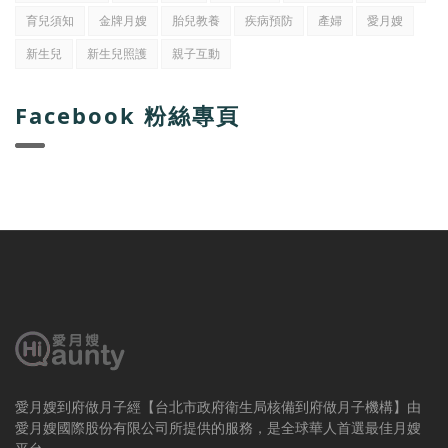
育兒須知
金牌月嫂
胎兒教養
疾病預防
產婦
愛月嫂
新生兒
新生兒照護
親子互動
Facebook 粉絲專頁
愛月嫂到府做月子經【台北市政府衛生局核備到府做月子機構】由
愛月嫂國際股份有限公司所提供的服務，是全球華人首選最佳月嫂