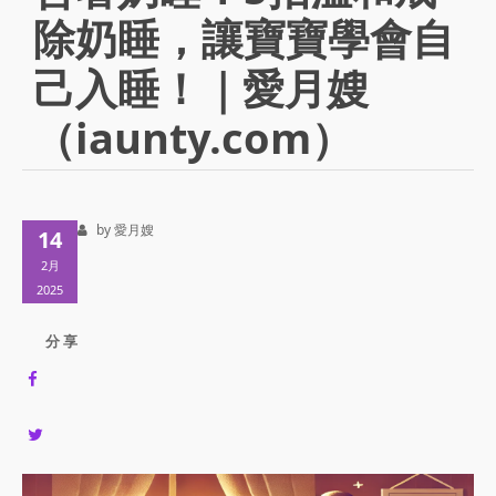
除奶睡，讓寶寶學會自
己入睡！｜愛月嫂
（iaunty.com）
by 愛月嫂
14
2月
2025
分 享