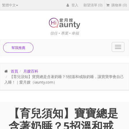
繁體中文
登入
願望清單
(0)
購物車
(0)
信任 • 專業 • 幸福
Toggl
幫我推薦
navig
首頁
月嫂百科
【育兒須知】寶寶總是含著奶睡？5招溫和戒除奶睡，讓寶寶學會自己
入睡！｜愛月嫂（iaunty.com）
【育兒須知】寶寶總是
含著奶睡？5招溫和戒