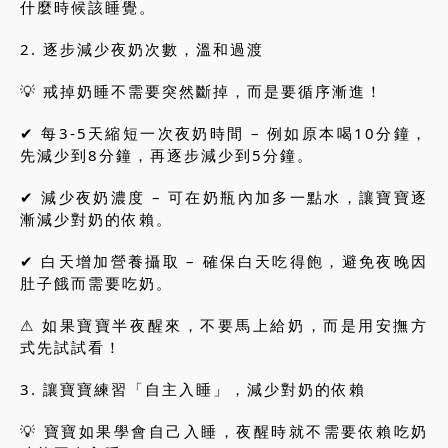
什麼時候該睡覺。
2. 逐步減少夜奶次數，溫和過渡
💡 戒掉奶睡不需要突然斷掉，而是要循序漸進！
✔ 每3-5天縮短一次夜奶時間 – 例如原本喝10分鐘，
先減少到8分鐘，再逐步減少到5分鐘。
✔ 減少夜奶濃度 – 可在奶瓶內加多一點水，讓寶寶逐
漸減少對奶的依賴。
✔ 白天增加營養攝取 – 確保白天吃得飽，避免夜晚因
肚子餓而需要吃奶。
⚠ 如果寶寶半夜醒來，不要馬上給奶，而是用安撫方
式先試試看！
3. 讓寶寶練習「自主入睡」，減少對奶的依賴
💡 寶寶如果學會自己入睡，夜醒時就不需要依賴吃奶