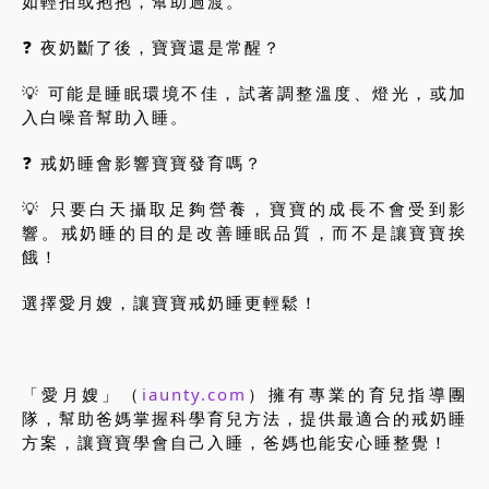
如輕拍或抱抱，幫助過渡。
❓ 夜奶斷了後，寶寶還是常醒？
💡 可能是睡眠環境不佳，試著調整溫度、燈光，或加
入白噪音幫助入睡。
❓ 戒奶睡會影響寶寶發育嗎？
💡 只要白天攝取足夠營養，寶寶的成長不會受到影
響。戒奶睡的目的是改善睡眠品質，而不是讓寶寶挨
餓！
選擇愛月嫂，讓寶寶戒奶睡更輕鬆！
「愛月嫂」（
iaunty.com
）擁有專業的育兒指導團
隊，幫助爸媽掌握科學育兒方法，提供最適合的戒奶睡
方案，讓寶寶學會自己入睡，爸媽也能安心睡整覺！