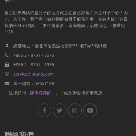
平台。
自古以來媽媽們坐月子的地方就是在自己家裡而不是月子中心！因
此；為了妳，我們專心做好到府做月子服務的事，並致力於打造最
棒的坐月子體驗。「要生養眾多，遍滿地面，治理這地」-創世紀
1:28
總部地址：臺北市信義區福德街251巷7弄36號1樓
+886 2 - 8751 - 8076
+886 2 - 8751 - 1936
service@iaunty.com
統一編號：54651198
「法律顧問：
陳俐婷律師
」、「維欣聯合律師事務所」
聯絡我們