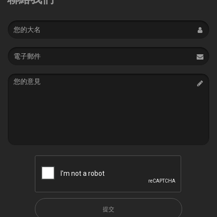
Name
Email
address
Message
提交