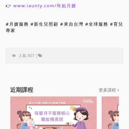
👉
www.iaunty.com/玲如月嫂
#月嫂服務 #新生兒照顧 #來自台灣 #全球服務 #育兒
專家
人氣 807 |
近期課程
更多課程