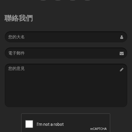
聯絡我們
Name
Email
address
Message