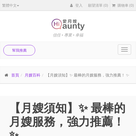
繁體中文
登入
願望清單
(0)
購物車
(0)
信任 • 專業 • 幸福
Toggl
幫我推薦
navig
首頁
月嫂百科
【月嫂須知】✨ 最棒的月嫂服務，強力推薦！ ✨
【月嫂須知】✨ 最棒的
月嫂服務，強力推薦！
✨