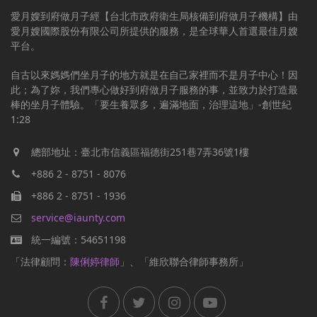
愛月嫂到府做月子經【台北市政府衛生局核備到府做月子機構】由
愛月嫂國際股份有限公司所提供的服務，是全球華人首選最佳月嫂
平台。
自古以來媽媽們坐月子的地方就是在自己家裡而不是月子中心！因
此；為了妳，我們專心做好到府做月子服務的事，並致力於打造最
棒的坐月子體驗。「要生養眾多，遍滿地面，治理這地」-創世紀
1:28
總部地址：臺北市信義區福德街251巷7弄36號1樓
+886 2 - 8751 - 8076
+886 2 - 8751 - 1936
service@iaunty.com
統一編號：54651198
「法律顧問：
陳俐婷律師
」、「維欣聯合律師事務所」