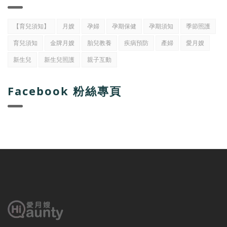
【育兒須知】
月嫂
孕婦
孕期保健
孕期須知
季節照護
育兒須知
金牌月嫂
胎兒教養
疾病預防
產婦
愛月嫂
新生兒
新生兒照護
親子互動
Facebook 粉絲專頁