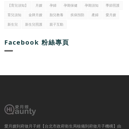
【育兒須知】
月嫂
孕婦
孕期保健
孕期須知
季節照護
育兒須知
金牌月嫂
胎兒教養
疾病預防
產婦
愛月嫂
新生兒
新生兒照護
親子互動
Facebook 粉絲專頁
愛月嫂到府做月子經【台北市政府衛生局核備到府做月子機構】由