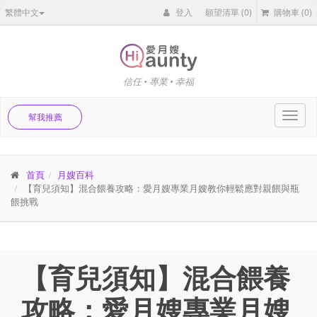
繁體中文
登入
願望清單
(0)
購物車
(0)
信任 • 專業 • 幸福
Toggl
幫我推薦
navig
首頁
月嫂百科
【育兒須知】混合餵養攻略：愛月嫂專業月嫂教你輕鬆應對親餵與瓶
餵挑戰
【育兒須知】混合餵養
攻略：愛月嫂專業月嫂