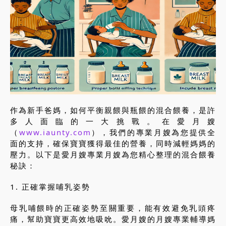
作為新手爸媽，如何平衡親餵與瓶餵的混合餵養，是許
多人面臨的一大挑戰。在愛月嫂
（
www.iaunty.com
），我們的專業月嫂為您提供全
面的支持，確保寶寶獲得最佳的營養，同時減輕媽媽的
壓力。以下是愛月嫂專業月嫂為您精心整理的混合餵養
秘訣：
1. 正確掌握哺乳姿勢
母乳哺餵時的正確姿勢至關重要，能有效避免乳頭疼
痛，幫助寶寶更高效地吸吮。愛月嫂的月嫂專業輔導媽