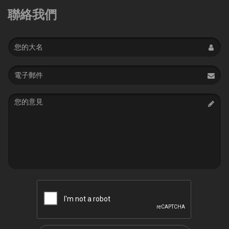
聯絡我們
Name
Email
address
Message