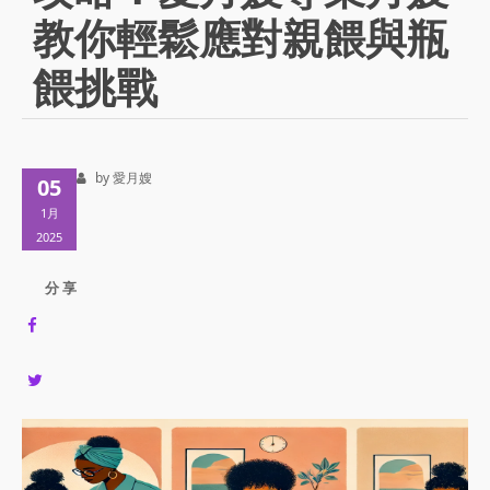
教你輕鬆應對親餵與瓶
餵挑戰
by 愛月嫂
05
1月
2025
分 享