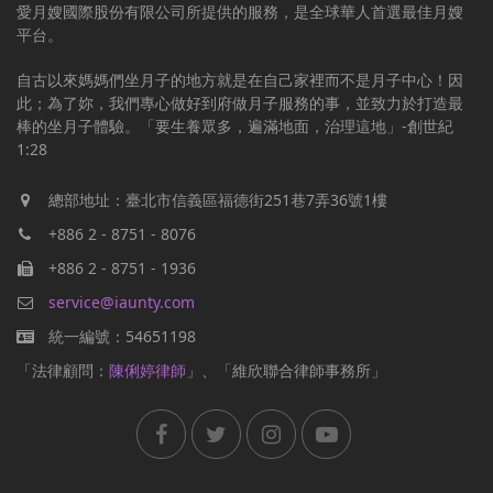
愛月嫂國際股份有限公司所提供的服務，是全球華人首選最佳月嫂
平台。
自古以來媽媽們坐月子的地方就是在自己家裡而不是月子中心！因
此；為了妳，我們專心做好到府做月子服務的事，並致力於打造最
棒的坐月子體驗。「要生養眾多，遍滿地面，治理這地」-創世紀
1:28
總部地址：臺北市信義區福德街251巷7弄36號1樓
+886 2 - 8751 - 8076
+886 2 - 8751 - 1936
service@iaunty.com
統一編號：54651198
「法律顧問：
陳俐婷律師
」、「維欣聯合律師事務所」