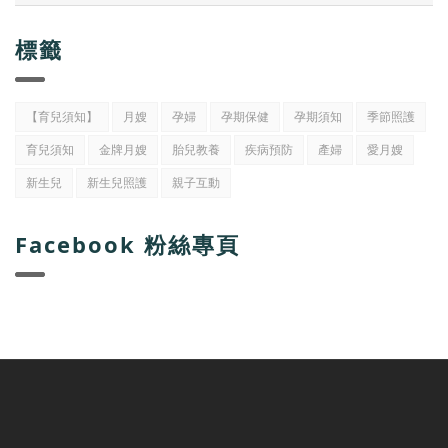
標籤
【育兒須知】
月嫂
孕婦
孕期保健
孕期須知
季節照護
育兒須知
金牌月嫂
胎兒教養
疾病預防
產婦
愛月嫂
新生兒
新生兒照護
親子互動
Facebook 粉絲專頁