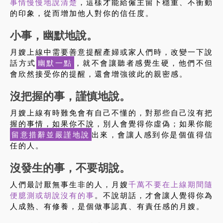
事情慢慢地說清楚
，這樣才能給僱主留下穩重、不衝動
的印象，從而增加他人對你的信任度。
小事，幽默地說。
月嫂上線中需要善意提醒產婦或家人們時，改變一下說
話方式
幽默一點
，就不會讓聽者感覺生硬，他們不但
會欣然接受你的提醒，還會增強彼此的親密感。
沒把握的事，謹慎地說。
月嫂上線有時難免會有自己不懂的，對那些自己沒有把
握的事情，如果你不說，別人會覺得你虛偽；如果你能
留意措辭並嚴謹地說
出來，會讓人感到你是個值得信
任的人。
沒發生的事，不要胡說。
人們最討厭無事生非的人，月嫂
千萬不要在上線期間隨
便臆測或胡說沒有的事
。不說胡話，才會讓人覺得你為
人成熟、有修養，是個做事認真、有責任感的月嫂。