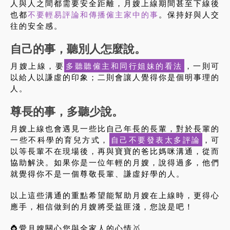
人與人之間都需要安全距離，月嫂上線期間甚至下線後
也都
不要輕易評論和傳播僱主家中的事
。保持好與人交
往的安全感。
自己的事，聽別人怎麼說。
月嫂上線，要
多聽聽僱主和同行姐妹的看法
，一則可
以給人以謙虛的印象；二則會讓人覺得你是個明事理的
人。
尊長的事，多聽少說。
月嫂上線也會遇見一些比自己年長的長輩，對於長輩的
一些不科學的育兒方式，
自己不要發表太多評論
，可
以等長輩不在現場後，再與寶寶的爸比媽咪溝通，從而
協助解決。如果你是一位年輕的月嫂，說得過多，他們
就覺得你不是一個尊敬長輩、謙虛好學的人。
以上這些溝通的重點希望能幫助月嫂在上線時，更得心
應手，相信做到的月嫂將受益匪淺，您說是吧！
👸愛月嫂關心您與全家人的心情🥇