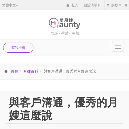
繁體中文
登入
願望清單
(0)
購物車
(0)
信任 • 專業 • 幸福
Toggl
幫我推薦
navig
首頁
月嫂百科
與客戶溝通，優秀的月嫂這麼說
與客戶溝通，優秀的月
嫂這麼說