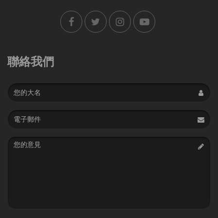
聯絡我們
Name
Email
address
Message