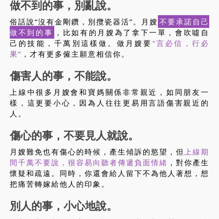
做不到的事，別亂說。
俗話說“沒有金剛鑽，別攬瓷器活”。月嫂
不要承諾自己
做不到的事
，比如有的月嫂為了拿下一單，會吹噓自
己的技能，千萬別這樣做。做月嫂要
“言必信，行必
果”
，才有更多僱主願意相信你。
傷害人的事，不能說。
上線中很多月嫂會和寶媽關係非常親近，如同朋友一
樣，這更要小心，因為人往往更易用言語傷害親近的
人。
傷心的事，不要見人就說。
月嫂難免也有傷心的時候，產生傾訴的慾望，但
上線期
間千萬不要說，很容易向聽者傳遞負面情緒
，對你產生
懷疑和疏遠。同時，你還會給人留下不為他人著想，想
把痛苦轉嫁給他人的印象。
別人的事，小心地說。