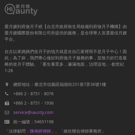
愛月嫂到府做月子經【台北市政府衛生局核備到府做月子機構】由
愛月嫂國際股份有限公司所提供的服務，是全球華人首選最佳月嫂
平台。
自古以來媽媽們坐月子的地方就是在自己家裡而不是月子中心！因
此；為了妳，我們專心做好到府做月子服務的事，並致力於打造最
棒的坐月子體驗。「要生養眾多，遍滿地面，治理這地」-創世紀
1:28
總部地址：臺北市信義區福德街251巷7弄36號1樓
+886 2 - 8751 - 8076
+886 2 - 8751 - 1936
service@iaunty.com
統一編號：54651198
「法律顧問：
陳俐婷律師
」、「維欣聯合律師事務所」