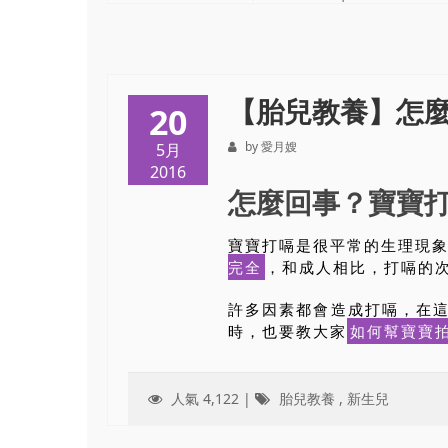
【胎兒教養】怎
20
by 愛月嫂
5月
2016
怎麼回事？寶寶
寶寶打嗝是很平常的生理現
完全
，和成人相比，打嗝的
許多因素都會造成打嗝，在
時，也要教大家
如何幫寶寶
人氣 4,122 |
胎兒教養
,
新生兒