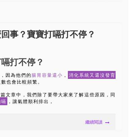
麼回事？寶寶打嗝打不停？
打嗝打不停？
象，因為他們的
腸胃容量還小
，
消化系統又還沒發育
次數也會比較頻繁。
這篇文章中，我們除了要帶大家來了解這些原因，同
拍嗝
，讓氣體順利排出，
繼續閱讀