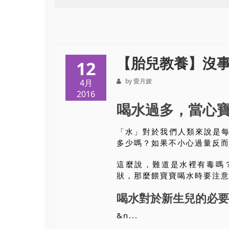
【胎兒教養】沒
12
by 愛月嫂
4月
2016
喝水過多，當心
「水」對於我們人類來說是
多少嗎？如果不小心過量反
這麼說，難道是水裡有毒嗎
狀，那麼餵寶寶喝水時要注
喝水對於新生兒的必要
&n...