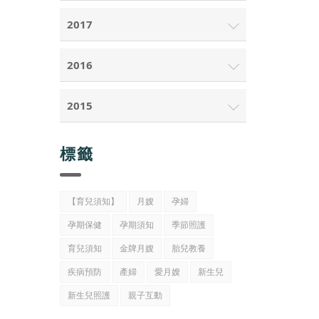
2017
2016
2015
標籤
【育兒須知】
月嫂
孕婦
孕期保健
孕期須知
季節照護
育兒須知
金牌月嫂
胎兒教養
疾病預防
產婦
愛月嫂
新生兒
新生兒照護
親子互動