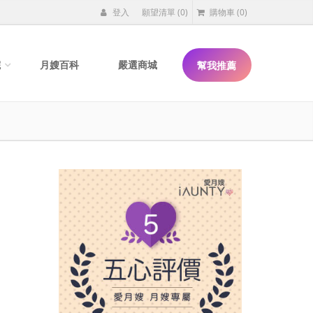
登入
願望清單
(0)
購物車
(0)
院
月嫂百科
嚴選商城
幫我推薦