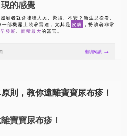
出現的感覺
開照顧者就會哇哇大哭、緊張、不安？新生兒從看、
像一部機器上裝著雷達，尤其是
皮膚
，扮演著非常
最早發展
、
面積最大
的器官。
知
繼續閱讀
單原則，教你遠離寶寶尿布疹！
遠離寶寶尿布疹！