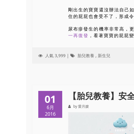
剛出生的寶寶還沒辦法自己
住的屁屁也會受不了，形成
尿布疹發生的機率非常高，
一再復發
，看著寶寶的屁屁變成
人氣 3,999 |
胎兒教養
,
新生兒
【胎兒教養】安
01
by 愛月嫂
6月
2016