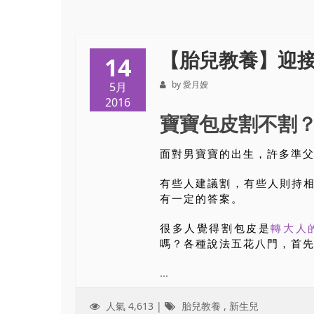
【胎兒教養】迎
14
by 愛月嫂
5月
2016
寶寶包皮割不割
面對男寶寶的出生，許多準
有些人建議割，有些人則持
有一定的答案。
很多人覺得割包皮是
轉大人
嗎？各種說法五花八門，首
...
人氣 4,613 |
胎兒教養
,
新生兒