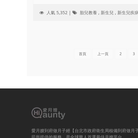
人氣 5,352 |
胎兒教養
,
新生兒
,
新生兒疾
首頁
上一頁
2
3
愛月嫂到府做月子經【台北市政府衛生局核備到府做月
司所提供的服務，是全球華人首選最佳月嫂平台。