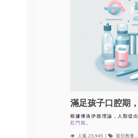
滿足孩子口腔期
根據佛洛伊德理論，人類從
肛門期
、
人氣 23,945 |
胎兒教養
,