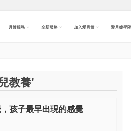
月嫂服務
全新服務
加入愛月嫂
愛月嫂學
兒教養'
覺，孩子最早出現的感覺