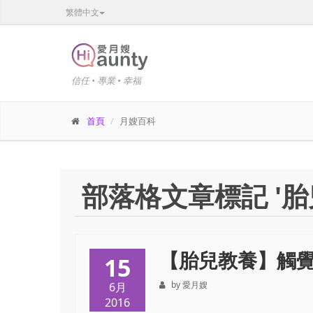
繁體中文
信任 • 專業 • 幸福
首頁
月嫂百科
部落格文章標記 '胎
【胎兒教養】觸
15
by 愛月嫂
6月
2016