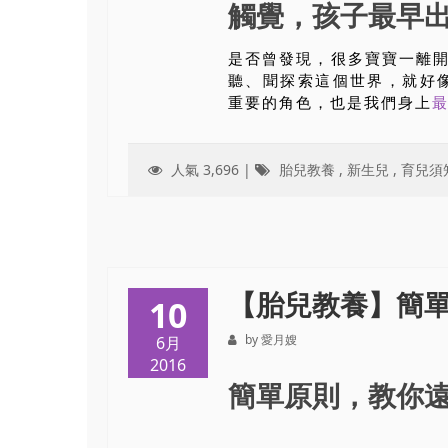
觸覺，孩子最早
是否曾發現，很多寶寶一離
聽、聞探索這個世界，就好
重要的角色，也是我們身上
人氣 3,696 |
胎兒教養
,
新生兒
,
育兒須
【胎兒教養】簡
10
by 愛月嫂
6月
2016
簡單原則，教你