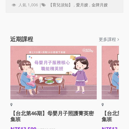
人氣 1,006 |
【育兒須知】
,
愛月嫂
,
金牌月嫂
近期課程
更多課程
【台北第46期】母嬰月子照護菁英密
【台北第4
集班
集班
NT$13,500
NT$13,500