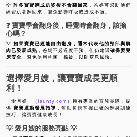
💡
許多寶寶翻成趴姿後不會翻回來
，爸媽可幫助他們
練習趴著翻回來，避免影響呼吸或造成不適。
❓
寶寶學會翻身後，睡覺時會翻身，該擔
心嗎？
💡
如果寶寶已經能自由翻身，通常代表他的頸部與肌
肉已發展成熟
，爸媽不必過度干預。但仍建議
確保嬰兒
床安全
，避免使用枕頭、棉被，以防窒息風險。
選擇愛月嫂，讓寶寶成長更順
利！
「愛月嫂」（
iaunty.com
）擁有專業的育兒團隊，提
供
寶寶運動發展指導
，幫助爸媽掌握正確的翻身訓練
技巧，讓寶寶健康成長！
💡 愛月嫂的服務亮點 💡