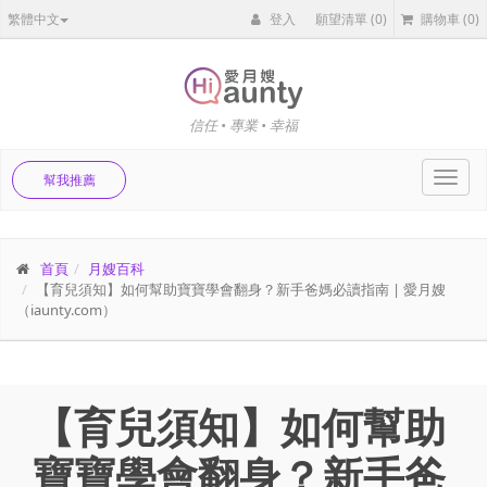
繁體中文
登入
願望清單
(0)
購物車
(0)
信任 • 專業 • 幸福
Toggl
幫我推薦
navig
首頁
月嫂百科
【育兒須知】如何幫助寶寶學會翻身？新手爸媽必讀指南 | 愛月嫂
（iaunty.com）
【育兒須知】如何幫助
寶寶學會翻身？新手爸