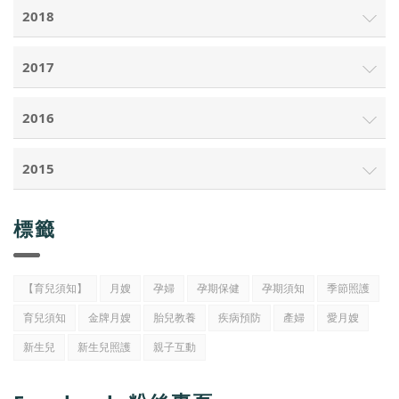
2018
2017
2016
2015
標籤
【育兒須知】
月嫂
孕婦
孕期保健
孕期須知
季節照護
育兒須知
金牌月嫂
胎兒教養
疾病預防
產婦
愛月嫂
新生兒
新生兒照護
親子互動