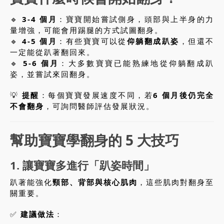
🔹
3-4 個月
：寶寶開始嘗試側身，頭部與上半身的力
量增強，可能會用踢腿的方式試圖翻身。
🔹
4-5 個月
：有些寶寶可以從
仰躺翻成趴姿
，但還不
一定能從趴著翻回來。
🔹
5-6 個月
：大多數寶寶已能熟練地從仰躺翻成趴
姿，並嘗試來回翻身。
💡
提醒
：每個寶寶發展速度不同，若
6 個月後仍完全
不會翻身
，可詢問醫師評估發展狀況。
幫助寶寶學翻身的 5 大技巧
1. 讓寶寶多進行「趴姿時間」
趴著能強化
頸部、背部與核心肌肉
，這些肌肉對翻身至
關重要。
✅
建議做法
：