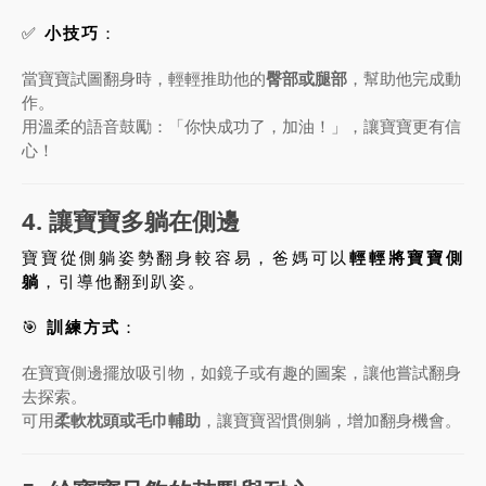
✅
小技巧
：
當寶寶試圖翻身時，輕輕推助他的
臀部或腿部
，幫助他完成動
作。
用溫柔的語音鼓勵：「你快成功了，加油！」，讓寶寶更有信
心！
4. 讓寶寶多躺在側邊
寶寶從側躺姿勢翻身較容易，爸媽可以
輕輕將寶寶側
躺
，引導他翻到趴姿。
🎯
訓練方式
：
在寶寶側邊擺放吸引物，如鏡子或有趣的圖案，讓他嘗試翻身
去探索。
可用
柔軟枕頭或毛巾輔助
，讓寶寶習慣側躺，增加翻身機會。