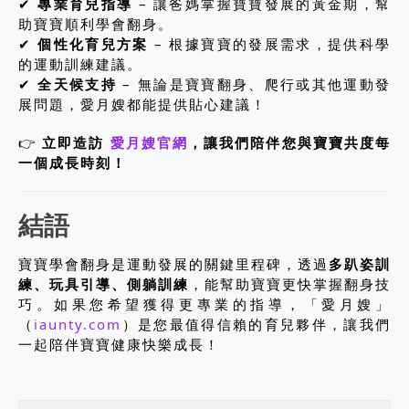
✔
專業育兒指導
– 讓爸媽掌握寶寶發展的黃金期，幫
助寶寶順利學會翻身。
✔
個性化育兒方案
– 根據寶寶的發展需求，提供科學
的運動訓練建議。
✔
全天候支持
– 無論是寶寶翻身、爬行或其他運動發
展問題，愛月嫂都能提供貼心建議！
👉
立即造訪
愛月嫂官網
，讓我們陪伴您與寶寶共度每
一個成長時刻！
結語
寶寶學會翻身是運動發展的關鍵里程碑，透過
多趴姿訓
練、玩具引導、側躺訓練
，能幫助寶寶更快掌握翻身技
巧。如果您希望獲得更專業的指導，「愛月嫂」
（
iaunty.com
）是您最值得信賴的育兒夥伴，讓我們
一起陪伴寶寶健康快樂成長！