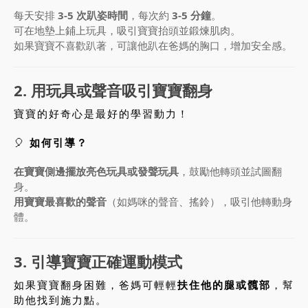
每天安排
3-5 次趴姿時間
，每次約
3-5 分鐘
。
可在地墊上鋪上玩具，吸引寶寶抬頭並鍛煉肌肉。
如果寶寶不喜歡趴著，可讓他趴在爸媽的胸口，增加安全感。
2. 用玩具或聲音吸引寶寶翻身
寶寶的好奇心是最好的學習動力！
🎈
如何引導？
在寶寶側邊擺放亮色玩具或發聲玩具
，鼓勵他轉頭並試圖翻
身。
用寶寶最喜歡的聲音
（如媽咪的聲音、搖鈴），吸引他轉動身
體。
3. 引導寶寶正確運動模式
如果寶寶翻身困難，爸媽可輕輕
扶住他的腿或髖部
，幫
助他找到施力點。