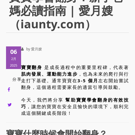
媽必讀指南 | 愛月嫂
（iaunty.com）
by 愛月嫂
06
2月
2025
寶寶翻身
是成長過程中的重要里程碑，代表著
肌肉發展、運動能力進步
，也為未來的爬行與行
分 享
走打下基礎。通常寶寶在
3-5 個月
左右開始嘗試
翻身，這個過程需要家長的適當引導與鼓勵。
今天，我們將分享
幫助寶寶學會翻身的有效技
巧
，讓您的寶寶在安全且愉快的環境下，順利完
成這個關鍵成長階段！
寶寶什麼時候會開始翻身？