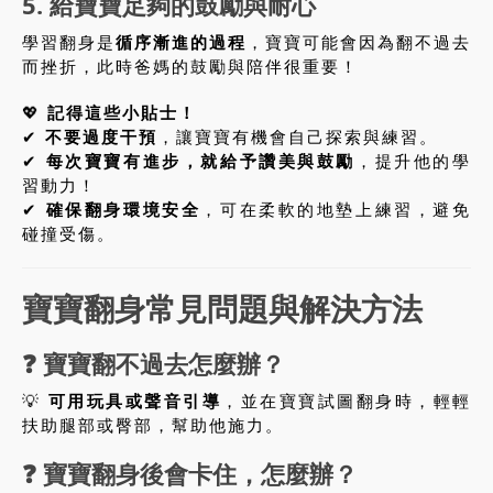
5. 給寶寶足夠的鼓勵與耐心
學習翻身是
循序漸進的過程
，寶寶可能會因為翻不過去
而挫折，此時爸媽的鼓勵與陪伴很重要！
💖
記得這些小貼士！
✔
不要過度干預
，讓寶寶有機會自己探索與練習。
✔
每次寶寶有進步，就給予讚美與鼓勵
，提升他的學
習動力！
✔
確保翻身環境安全
，可在柔軟的地墊上練習，避免
碰撞受傷。
寶寶翻身常見問題與解決方法
❓
寶寶翻不過去怎麼辦？
💡
可用玩具或聲音引導
，並在寶寶試圖翻身時，輕輕
扶助腿部或臀部，幫助他施力。
❓
寶寶翻身後會卡住，怎麼辦？