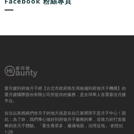
Facebook 粉絲專頁
愛月嫂到府做月子經【台北市政府衛生局核備到府做月子機構】由
愛月嫂國際股份有限公司所提供的服務，是全球華人首選最佳月嫂
平台。
自古以來媽媽們坐月子的地方就是在自己家裡而不是月子中心！因
此；為了妳，我們專心做好到府做月子服務的事，並致力於打造最
棒的坐月子體驗。「要生養眾多，遍滿地面，治理這地」-創世紀
1:28