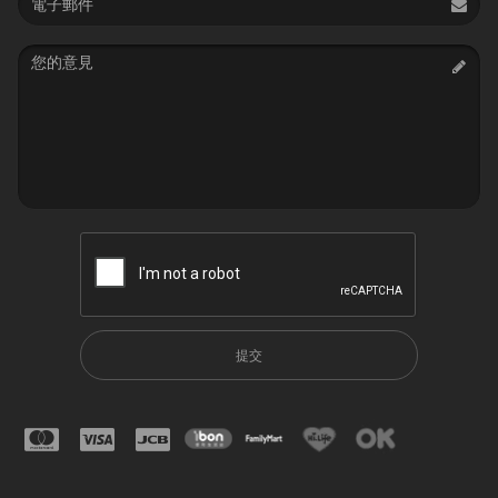
address
Message
提交