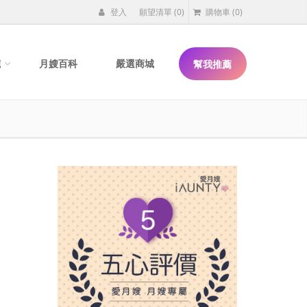
登入
願望清單
(0)
購物車
(0)
院
月嫂百科
嚴選商城
幫我推薦