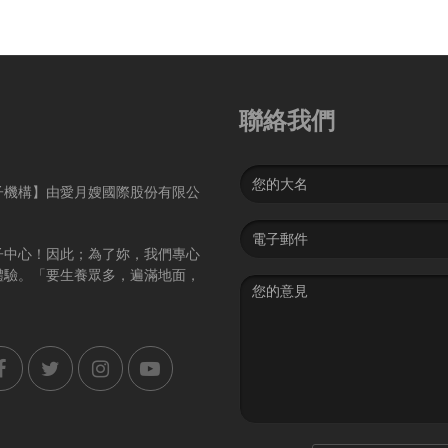
聯絡我們
Name
子機構】由愛月嫂國際股份有限公
Email
address
子中心！因此；為了妳，我們專心
體驗。「要生養眾多，遍滿地面，
Message