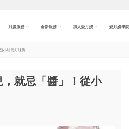
月嫂服務
全新服務
加入愛月嫂
愛月嫂學
從小培養好味覺
兒，就忌「醬」！從小