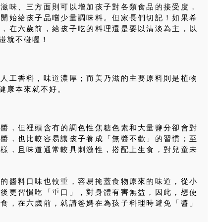
的滋味、三方面則可以增加孩子對各類食品的接受度，
再開始給孩子品嚐少量調味料。但家長們切記！如果希
」，在六歲前，給孩子吃的料理還是要以清淡為主，以
碰就不碰喔！
和人工香料，味道濃厚；而美乃滋的主要原料則是植物
健康本來就不好。
沾醬，但裡頭含有的調色性焦糖色素和大量鹽分卻會對
沾醬，也比較容易讓孩子養成「無醬不歡」的習慣；至
一樣，且味道通常較具刺激性，搭配上生食，對兒童未
上的醬料口味也較重，容易掩蓋食物原來的味道，從小
大後更習慣吃「重口」，對身體有害無益，因此，想使
飲食，在六歲前，就請爸媽在為孩子料理時避免「醬」