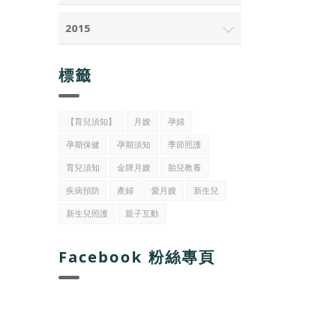
2015
標籤
【育兒須知】
月嫂
孕婦
孕期保健
孕期須知
季節照護
育兒須知
金牌月嫂
胎兒教養
疾病預防
產婦
愛月嫂
新生兒
新生兒照護
親子互動
Facebook 粉絲專頁