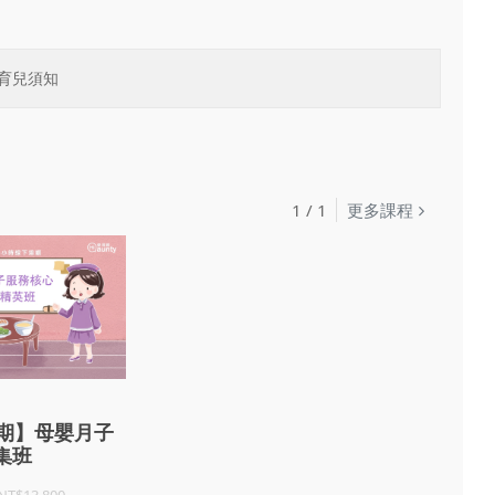
育兒須知
1
/
1
更多課程
7期】母嬰月子
集班