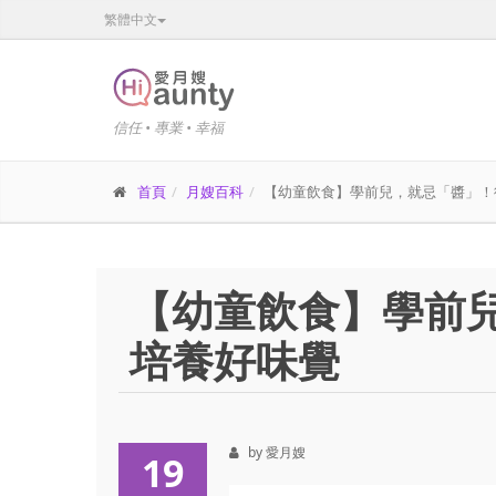
繁體中文
信任 • 專業 • 幸福
首頁
月嫂百科
【幼童飲食】學前兒，就忌「醬」！
【幼童飲食】學前
培養好味覺
by 愛月嫂
19