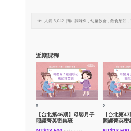
人氣 3,042 |
調味料
,
幼童飲食
,
飲食須知
,
近期課程
【台北第46期】母嬰月子
【台北第4
照護菁英密集班
照護菁英密
NT$13,500
NT$13,500