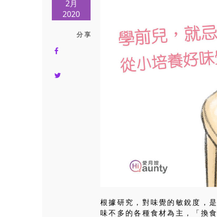
2月
2020
分 享
根據研究，對味覺的敏銳度，
味不多的各種食材為主，「換