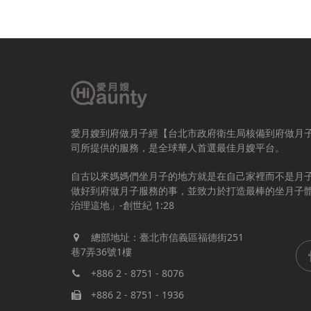
愛月嫂到府做月子經【台北市政府衛生局核備到府做月
司所提供的服務，是全球華人首選最佳月嫂平台。
自古以來媽媽們坐月子的地方就是在自己家裡而不是月
做好到府做月子服務的事，並致力於打造最棒的坐月子
治理這地」-創世紀 1:28
總部地址：臺北市信義區福德街251
巷7弄36號1樓
+886 2 - 8751 - 8076
+886 2 - 8751 - 1936