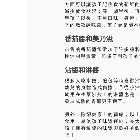
方面可以讓孩子記住食物新鮮
減少偏食狀況；等一歲半後，
望孩子以後「不重口味一身輕
下的幾款調味醬，孩子更是能不
番茄醬和美乃滋
市售的番茄醬常常加了許多糖
性油脂與蛋黃，吃多了對孩子的
沾醬和淋醬
很多人吃水餃、煎包等時喜歡
幼兒的身體造成負擔，且從小
於用在生菜沙拉上的淋醬也是
發展成熟的胃部更不適宜。
另外，除卻健康上的顧慮，以
食用，易使孩子味覺遲鈍，長
孩子擁有敏銳的味覺與良好的
吧！