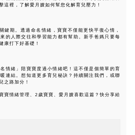
擊這裡，了解愛月嫂如何幫您化解育兒壓力！
的關鍵期。透過命名情緒，寶寶不僅能更快平復心情，
未來的人際交往和學習能力都有幫助。新手爸媽只要每
健康打下好基礎！
命名情緒」陪寶寶度過小情緒吧！這不僅是個簡單的育
溫暖連結。想知道更多育兒秘訣？持續關注我們，或聯
兒之路加分！
寶寶情緒管理、2歲寶寶、愛月嫂喜歡這篇？快分享給