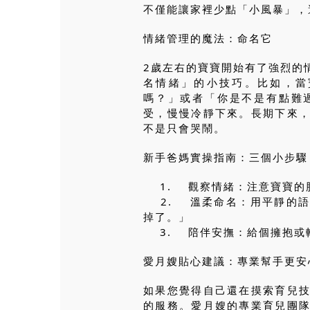
不僅能讓家裡少點「小風暴」，
情緒管理的魔法：命名它
2歲左右的寶寶開始有了強烈的
名情緒」的小技巧。比如，當
嗎？」或者「你是不是有點難
受，慢慢冷靜下來。長期下來
不是只會哭鬧。
新手爸媽實操指南：三個小步驟
1. 觀察情緒：注意寶寶的
2. 溫柔命名：用平靜的語
掉了。」
3. 陪伴安撫：給個擁抱或
愛月嫂貼心建議：專業幫手更安
如果您覺得自己還在摸索育兒
的服務。愛月嫂的專業育兒團