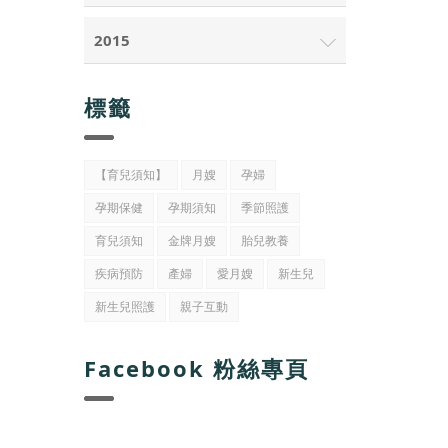
2015
標籤
【育兒須知】
月嫂
孕婦
孕期保健
孕期須知
季節照護
育兒須知
金牌月嫂
胎兒教養
疾病預防
產婦
愛月嫂
新生兒
新生兒照護
親子互動
Facebook 粉絲專頁