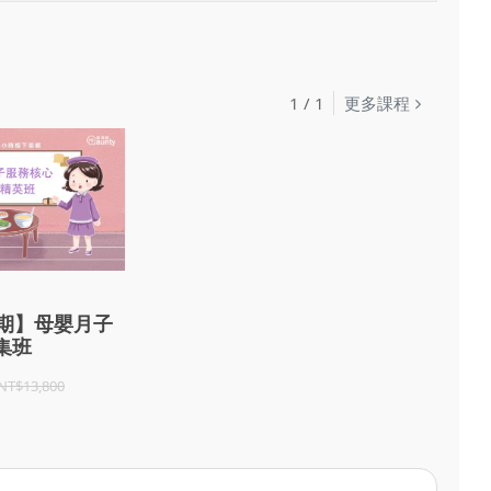
1
/
1
更多課程
7期】母嬰月子
集班
NT$13,800