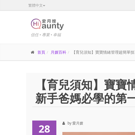
繁體中文
信任 • 專業 • 幸福
首頁
月嫂百科
【育兒須知】寶寶情緒管理超簡單技
【育兒須知】寶寶
新手爸媽必學的第
by 愛月嫂
28