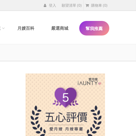
登入
願望清單
(0)
購物車
(0)
院
月嫂百科
嚴選商城
幫我推薦