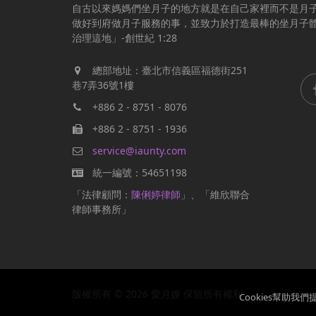
自古以來媽媽們坐月子的地方就是在自己家裡而不是月
做好到府做月子服務的事，並致力於打造最棒的坐月子
治理這地」-創世紀 1:28
總部地址：臺北市信義區福德街251
巷7弄36號1樓
+886 2 - 8751 - 8076
+886 2 - 8751 - 1936
service@iaunty.com
統一編號：54651198
「法律顧問：
陳俐婷律師
」、「維欣聯合
律師事務所」
版權所有 © 2026 愛月嫂 保留所有權利
Cookies幫助我