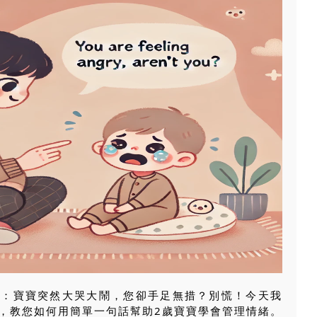
面：寶寶突然大哭大鬧，您卻手足無措？別慌！今天我
，教您如何用簡單一句話幫助2歲寶寶學會管理情緒。