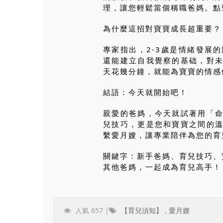
理，讓您輕鬆當個稱職爸媽。點
為什麼這招對寶寶成長超重要？
專家指出，2-3歲是情緒發展
還能建立自我覺察的基础，對
天花幾分鐘，就能為寶寶的情感
結語：今天就開始吧！
親愛的爸媽，今天就試著用「
兒技巧，更是您和寶寶之間的
繫愛月嫂，讓專業陪伴為您的育
關鍵字：新手爸媽、育兒技巧、
其他爸媽，一起成為育兒高手！
人氣 657 |
【育兒須知】
,
愛月嫂