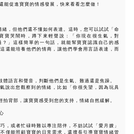
還能促進寶寶的情感發展，快來看看怎麼做！
情緒，但他們還不懂如何表達。這時，您可以試試「命
寶寶哭鬧時，蹲下來輕聲說：「你現在很生氣，對
過？」這樣簡單的一句話，就能幫寶寶認識自己的感
，這還能培養他們的情商，讓他們學會用言語表達，而
肢體語言和聲音，判斷他們是生氣、難過還是焦躁。
氣說出您觀察到的情緒，比如「你很失望，因為玩具
輕拍背部，讓寶寶感受到您的支持，情緒自然緩解。
心
技巧，或者忙碌時難以專注陪伴，不妨試試「愛月嫂」
隊不僅能照顧寶寶的日常需求，還擅長引導寶寶情緒管