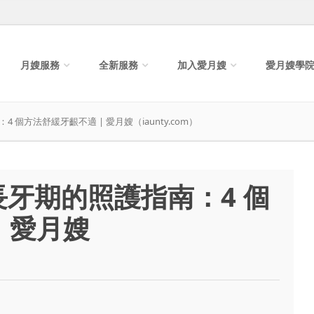
月嫂服務
全新服務
加入愛月嫂
愛月嫂學
個方法舒緩牙齦不適 | 愛月嫂（iaunty.com）
牙期的照護指南：4 個
 愛月嫂