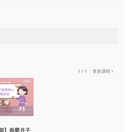
1
/
1
更多課程
7期】母嬰月子