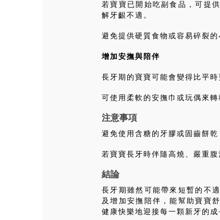
若寶寶已開始吃副食品，可提
解牙齦不適。
避免提供硬質食物或容易碎裂的
增加安撫與陪伴
長牙期的寶寶可能會變得比平時
可使用柔軟的安撫巾或玩偶來轉
注意事項
避免使用含糖的牙膠或固齒餅乾
若寶寶長牙時伴隨高燒、嚴重腹
結論
長牙期雖然可能帶來短暫的不
及增加安撫陪伴，能幫助寶寶
健康快樂地迎接每一顆新牙的成