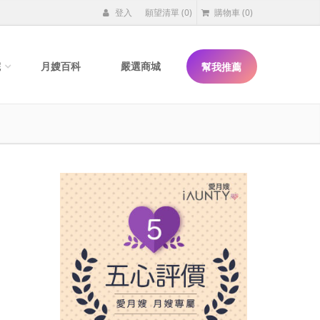
登入
願望清單
(0)
購物車
(0)
院
月嫂百科
嚴選商城
幫我推薦