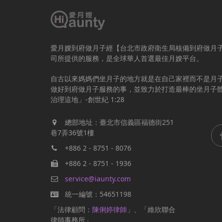
愛月嫂到府做月子經【台北市政府衛生局核備到府做月
司所提供的服務，是全球華人首選最佳月嫂平台。
自古以來媽媽們坐月子的地方就是在自己家裡而不是月
做好到府做月子服務的事，並致力於打造最棒的坐月子
治理這地」-創世紀 1:28
總部地址：臺北市信義區福德街251
巷7弄36號1樓
+886 2 - 8751 - 8076
+886 2 - 8751 - 1936
service@iaunty.com
統一編號：54651198
「法律顧問：
陳俐婷律師
」、「維欣聯合
律師事務所」