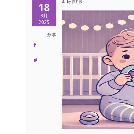
by 愛月嫂
18
3月
2025
分 享