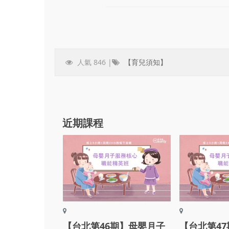
人氣 846 |
【育兒須知】
近期課程
【台北第46期】母嬰月子
【台北第4