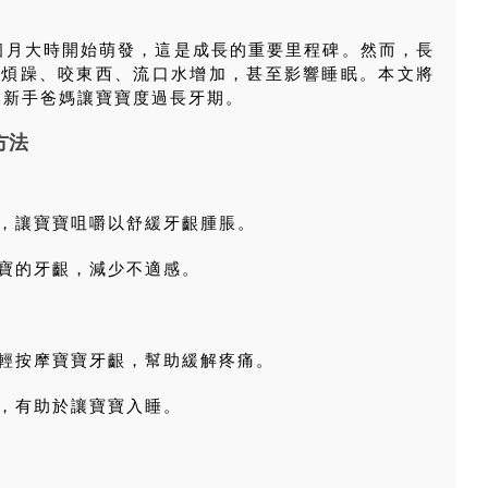
 個月大時開始萌發，這是成長的重要里程碑。然而，長
致煩躁、咬東西、流口水增加，甚至影響睡眠。本文將
助新手爸媽讓寶寶度過長牙期。
方法
，讓寶寶咀嚼以舒緩牙齦腫脹。
寶的牙齦，減少不適感。
輕按摩寶寶牙齦，幫助緩解疼痛。
，有助於讓寶寶入睡。