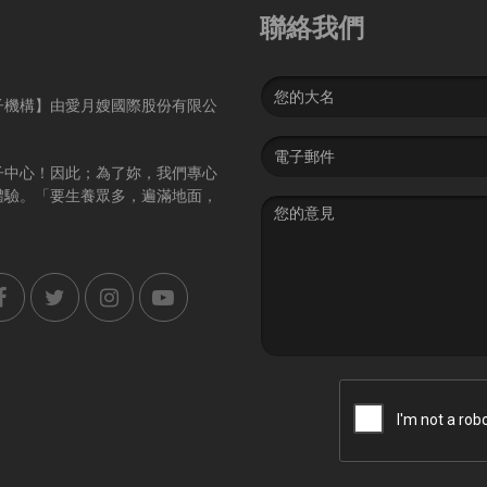
聯絡我們
Name
子機構】由愛月嫂國際股份有限公
Email
address
子中心！因此；為了妳，我們專心
體驗。「要生養眾多，遍滿地面，
Message