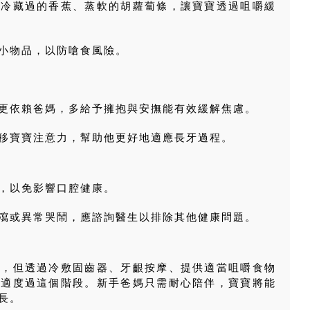
供冷藏過的香蕉、蒸軟的胡蘿蔔條，讓寶寶透過咀嚼緩
小物品，以防嗆食風險。
更依賴爸媽，多給予擁抱與安撫能有效緩解焦慮。
移寶寶注意力，幫助他更好地適應長牙過程。
，以免影響口腔健康。
瀉或異常哭鬧，應諮詢醫生以排除其他健康問題。
適，但透過冷敷固齒器、牙齦按摩、提供適當咀嚼食物
舒適度過這個階段。新手爸媽只需耐心陪伴，寶寶將能
長。