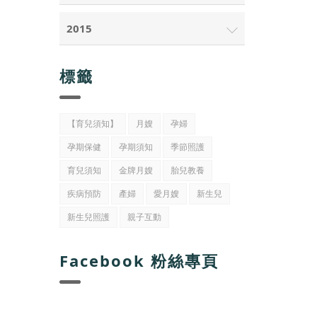
2015
標籤
【育兒須知】
月嫂
孕婦
孕期保健
孕期須知
季節照護
育兒須知
金牌月嫂
胎兒教養
疾病預防
產婦
愛月嫂
新生兒
新生兒照護
親子互動
Facebook 粉絲專頁