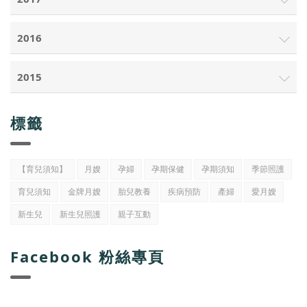
2016
2015
標籤
【育兒須知】
月嫂
孕婦
孕期保健
孕期須知
季節照護
育兒須知
金牌月嫂
胎兒教養
疾病預防
產婦
愛月嫂
新生兒
新生兒照護
親子互動
Facebook 粉絲專頁