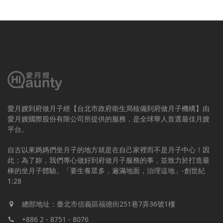
愛月嫂到府做月子經【台北市政府衛生局核備到府做月子機構】由
愛月嫂國際股份有限公司所提供的服務，是全球華人首選最佳月嫂
平台。
自古以來媽媽們坐月子的地方就是在自己家裡而不是月子中心！因
此；為了妳，我們專心做好到府做月子服務的事，並致力於打造最
棒的坐月子體驗。「要生養眾多，遍滿地面，治理這地」-創世紀
1:28
總部地址：臺北市信義區福德街251巷7弄36號1樓
+886 2 - 8751 - 8076