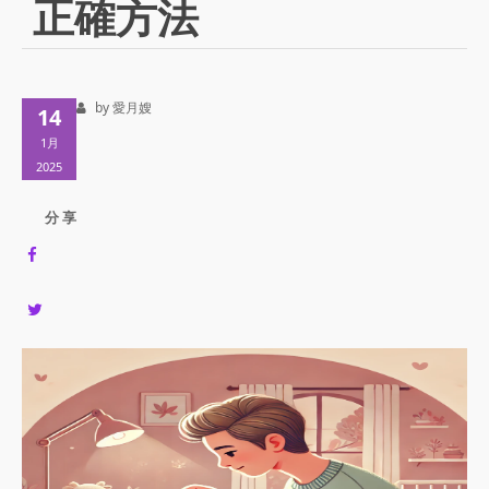
正確方法
by 愛月嫂
14
1月
2025
分 享