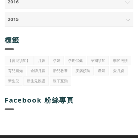
2016
2015
標籤
【育兒須知】
月嫂
孕婦
孕期保健
孕期須知
季節照護
育兒須知
金牌月嫂
胎兒教養
疾病預防
產婦
愛月嫂
新生兒
新生兒照護
親子互動
Facebook 粉絲專頁