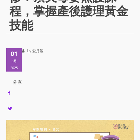
程，掌握產後護理黃金
技能
by 愛月嫂
01
3月
2025
分 享