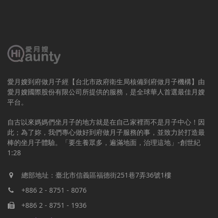
愛月嫂到府做月子經【台北市政府衛生局核備到府做月子機構】由
愛月嫂國際股份有限公司所提供的服務，是全球華人首選最佳月嫂
平台。
自古以來媽媽們坐月子的地方就是在自己家裡而不是月子中心！因
此；為了妳，我們專心做好到府做月子服務的事，並致力於打造最
棒的坐月子體驗。「要生養眾多，遍滿地面，治理這地」-創世紀
1:28
總部地址：臺北市信義區福德街251巷7弄36號1樓
+886 2 - 8751 - 8076
+886 2 - 8751 - 1936