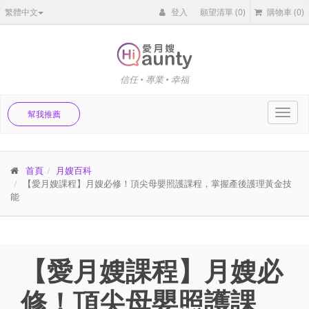
繁體中文
登入
願望清單
(0)
購物車
(0)
信任 • 專業 • 幸福
Toggl
幫我推薦
navig
首頁
月嫂百科
【愛月嫂課程】月嫂必修！頂尖母嬰照護課程，掌握產後護理黃金技
能
【愛月嫂課程】月嫂必
修！頂尖母嬰照護課