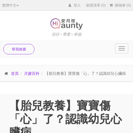
繁體中文
登入
願望清單
(0)
購物車
(0)
信任 • 專業 • 幸福
Toggl
幫我推薦
navig
首頁
月嫂百科
【胎兒教養】寶寶傷「心」了？認識幼兒心臟病
【胎兒教養】寶寶傷
「心」了？認識幼兒心
臟病