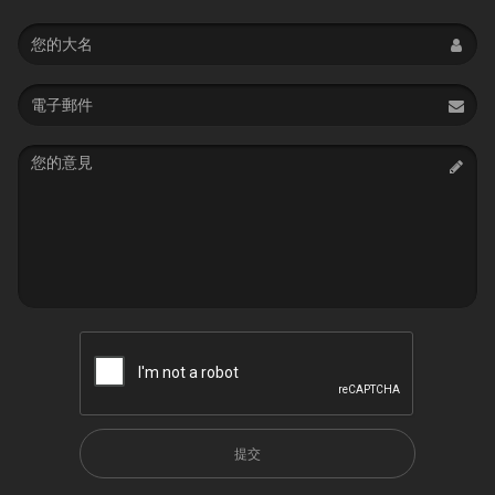
Name
Email
address
Message
提交