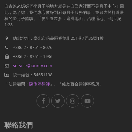
自古以來媽媽們坐月子的地方就是在自己家裡而不是月子中心！因
此；為了妳，我們專心做好到府做月子服務的事，並致力於打造最
棒的坐月子體驗。「要生養眾多，遍滿地面，治理這地」-創世紀
1:28
總部地址：臺北市信義區福德街251巷7弄36號1樓
+886 2 - 8751 - 8076
+886 2 - 8751 - 1936
service@iaunty.com
統一編號：54651198
「法律顧問：
陳俐婷律師
」、「維欣聯合律師事務所」
聯絡我們