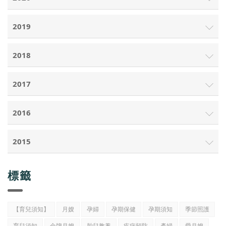
2019
2018
2017
2016
2015
標籤
【育兒須知】
月嫂
孕婦
孕期保健
孕期須知
季節照護
育兒須知
金牌月嫂
胎兒教養
疾病預防
產婦
愛月嫂