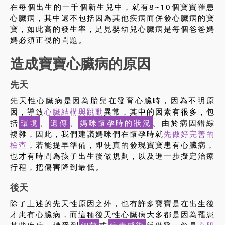
在每個出生的一千個新生兒中，就有8~10個寶寶罹患
心臟病，其中還不包括因為其他疾病而併發心臟病的寶
寶，如此高的發生率，足見嬰幼兒心臟病是每個爸爸媽
媽必須正視的問題。
造成寶寶心臟病的原因
先天
先天性心臟病是因為胎兒在發育心臟時，因為不明原
因，導致
心臟結構與跳動
異常，其中的因素有很多，包
括
環境
、
遺傳
、
媽咪懷孕時的狀況
。由於病因錯綜
複雜，因此，我們建議媽咪們在懷孕時就
先做好完善的
檢查
，若能提早準備，即使真的發現寶寶患有心臟病，
也才有時間為孩子出生後做規劃，以及進一步擬定治療
行程，把傷害降到最低。
後天
除了上述的先天性原因之外，也有許多寶寶是在出生後
才患有心臟病，而這種後天性心臟病大多都是因為罹患