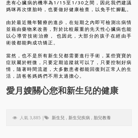
患有心臟病的機率為1/15至1/30之間，因此我們建議
媽咪再次懷胎時，也要做好健康檢查，以免手忙腳亂。
由於最近幾年醫療的進步，在短期之內即可檢測出病情
並藉由藥物來改善，對於比較嚴重的先天性心臟病也能
以心導管技術治療， 也因此，大部分的孩子在經由手
術後都能夠成功矯正。
當然，也不是所有新生兒都需要進行手術，某些寶寶的
症狀屬於輕微，只要定期追蹤就可以了，只要控制好病
情，隨著時間流逝，大多數患者都能回復到正常人的生
活，請爸爸媽媽們不用太過擔心。
愛月嫂關心您和新生兒的健康
人氣 3,885 |
新生兒
,
新生兒疾病
,
胎兒教養