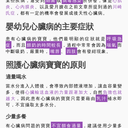
某些疾病，遭受到
細菌
或
病毒感染
所併發，像是
心肌
炎
、
心內膜炎
、以及愛月嫂在之前文章所提到過的
川崎
氏症
，都有一定的機率會發展成後天性心臟病。
嬰幼兒心臟病的主要症狀
患有心臟病的寶寶，他們最明顯的症狀就是
呼吸急
促
，而且
餵奶的時間較長
，過程中常常會因為
喘氣
而
中斷吸奶，嚴重時，
嘴唇
、
四肢
會有發紺現象。
照護心臟病寶寶的原則
適量喝水
當水分進入人體後，會導致內部體液增加，讓血容量變
多，使得
心臟輸送血液的力量跟著加大
，自然
負擔也就
越大
，因此患有心臟病的寶寶只需要藉由
乳汁
補水即
可，不宜攝取太多水分。
少量多餐
有心臟病問題的寶寶
不宜餵食過量
，建議使用少量多