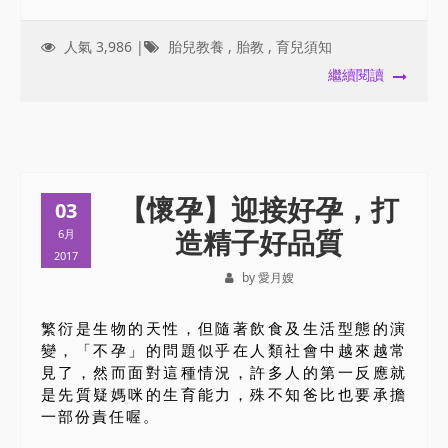
人氣 3,986 |
胎兒教養
,
胎教
,
育兒須知
繼續閱讀
【懷孕】迎接好孕，打
03
造精子好品質
6月
2017
by 愛月嫂
繁衍是生物的天性，但隨著飲食及生活型態的演
變，「不孕」的問題似乎在人類社會中越來越常
見了，然而面對這種情況，許多人的第一反應就
是先質疑媽咪的生育能力，殊不知爸比也要承擔
一部份責任喔。