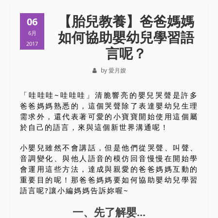
【胎兒教養】爸爸媽媽
06
如何協助嬰幼兒學習語
6月
2017
言呢？
by 愛月嫂
「哇哇哇~哇哇哇」清脆響亮的嬰兒哭聲是許多
爸爸媽媽熟悉的，這個哭聲除了表達嬰幼兒生理
需求外，還代表著可愛的小寶寶開始使用這個屬
於自己的語言，來與這個新世界溝通呢！
小嬰兒雖然不會講話，但是他們從哭聲、叫聲、
音調變化、與他人語音的模仿回音慢慢在開始學
會運用這些方法，達成與親愛的爸爸媽媽互動的
重要目的呢！那爸爸媽媽要如何協助嬰幼兒學習
語言呢?讓小編媽媽告訴妳喔~
一、先了解嬰...