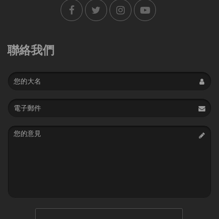
聯絡我們
Name
Email
address
Message