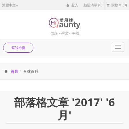
繁體中文
登入
願望清單
(0)
購物車
(0)
信任 • 專業 • 幸福
Toggl
幫我推薦
navig
首頁
月嫂百科
部落格文章 '2017' '6
月'