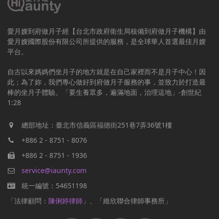
愛月嫂到府做月子經【台北市政府衛生局核備到府做月子機構】由
愛月嫂國際股份有限公司所提供的服務，是全球華人首選最佳月嫂
平台。
自古以來媽媽們坐月子的地方就是在自己家裡而不是月子中心！因
此；為了妳，我們專心做好到府做月子服務的事，並致力於打造最
棒的坐月子體驗。「要生養眾多，遍滿地面，治理這地」-創世紀
1:28
總部地址：臺北市信義區福德街251巷7弄36號1樓
+886 2 - 8751 - 8076
+886 2 - 8751 - 1936
service@iaunty.com
統一編號：54651198
「法律顧問：
陳俐婷律師
」、「維欣聯合律師事務所」