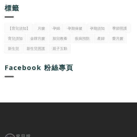
標籤
【育兒須知】
月嫂
孕婦
孕期保健
孕期須知
季節照護
育兒須知
金牌月嫂
胎兒教養
疾病預防
產婦
愛月嫂
新生兒
新生兒照護
親子互動
Facebook 粉絲專頁