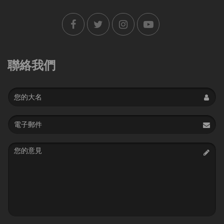
聯絡我們
Name
Email
address
Message