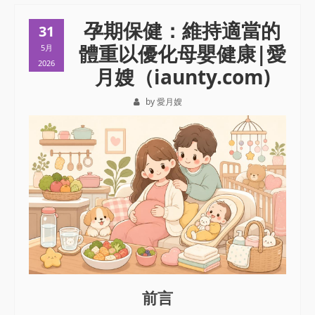
孕期保健：維持適當的
31
體重以優化母嬰健康|愛
5月
2026
月嫂（iaunty.com)
by 愛月嫂
前言