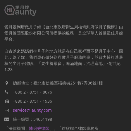
愛月嫂到府做月子經【台北市政府衛生局核備到府做月子機構】由
愛月嫂國際股份有限公司所提供的服務，是全球華人首選最佳月嫂
平台。
自古以來媽媽們坐月子的地方就是在自己家裡而不是月子中心！因
此；為了妳，我們專心做好到府做月子服務的事，並致力於打造最
棒的坐月子體驗。「要生養眾多，遍滿地面，治理這地」-創世紀
1:28
總部地址：臺北市信義區福德街251巷7弄36號1樓
+886 2 - 8751 - 8076
+886 2 - 8751 - 1936
service@iaunty.com
統一編號：54651198
「法律顧問：
陳俐婷律師
」、「維欣聯合律師事務所」