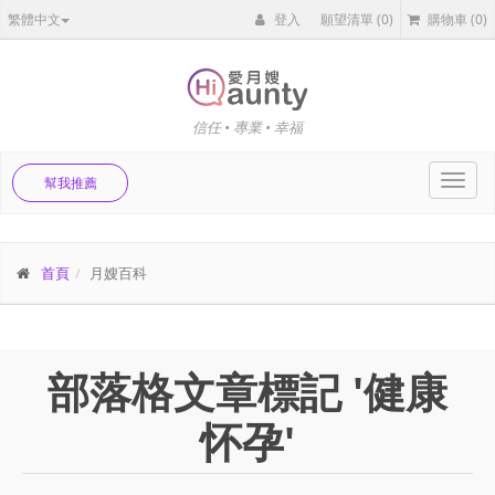
繁體中文
登入
願望清單
(0)
購物車
(0)
信任 • 專業 • 幸福
Toggl
幫我推薦
navig
首頁
月嫂百科
部落格文章標記 '健康
怀孕'