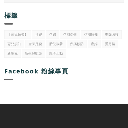
標籤
【育兒須知】
月嫂
孕婦
孕期保健
孕期須知
季節照護
育兒須知
金牌月嫂
胎兒教養
疾病預防
產婦
愛月嫂
新生兒
新生兒照護
親子互動
Facebook 粉絲專頁