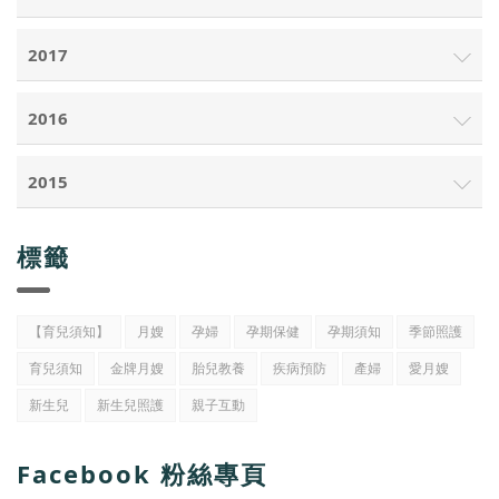
2017
2016
2015
標籤
【育兒須知】
月嫂
孕婦
孕期保健
孕期須知
季節照護
育兒須知
金牌月嫂
胎兒教養
疾病預防
產婦
愛月嫂
新生兒
新生兒照護
親子互動
Facebook 粉絲專頁