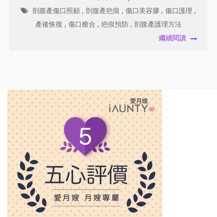
剖腹產傷口照顧
,
剖腹產疤痕
,
傷口美容膠
,
傷口護理
,
產後恢復
,
傷口癒合
,
疤痕預防
,
剖腹產護理方法
繼續閱讀