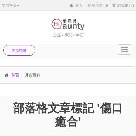
繁體中文
登入
願望清單
(0)
購物車
(0)
信任 • 專業 • 幸福
Toggl
幫我推薦
navig
首頁
月嫂百科
部落格文章標記 '傷口
癒合'