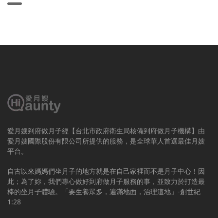
愛月嫂到府做月子經【台北市政府衛生局核備到府做月子機構】由
愛月嫂國際股份有限公司所提供的服務，是全球華人首選最佳月嫂
平台。
自古以來媽媽們坐月子的地方就是在自己家裡而不是月子中心！因
此；為了妳，我們專心做好到府做月子服務的事，並致力於打造最
棒的坐月子體驗。「要生養眾多，遍滿地面，治理這地」-創世紀
1:28