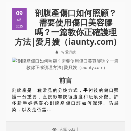
剖腹產傷口如何照顧？
09
需要使用傷口美容膠
6月
2025
嗎？一篇教你正確護理
方法|愛月嫂（iaunty.com)
by 愛月嫂
前言
剖腹產是一種常見的分娩方式，手術後的傷口照
護十分重要，直接影響恢復速度和疤痕外觀。許
多新手媽媽關心剖腹產傷口該如何潔淨、防感
染，以及是否需...
人氣 633 |