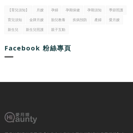
【育兒須知】
月嫂
孕婦
孕期保健
孕期須知
季節照護
育兒須知
金牌月嫂
胎兒教養
疾病預防
產婦
愛月嫂
新生兒
新生兒照護
親子互動
Facebook 粉絲專頁