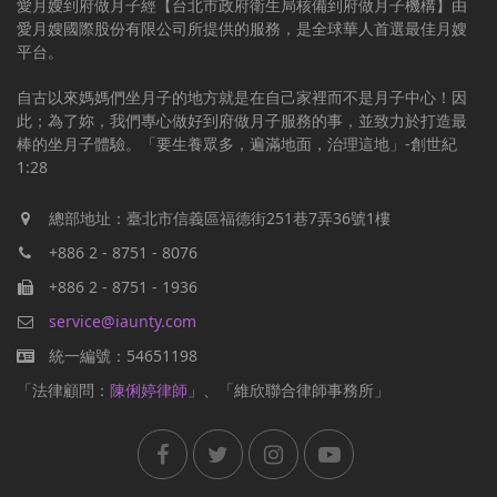
愛月嫂到府做月子經【台北市政府衛生局核備到府做月子機構】由
愛月嫂國際股份有限公司所提供的服務，是全球華人首選最佳月嫂
平台。
自古以來媽媽們坐月子的地方就是在自己家裡而不是月子中心！因
此；為了妳，我們專心做好到府做月子服務的事，並致力於打造最
棒的坐月子體驗。「要生養眾多，遍滿地面，治理這地」-創世紀
1:28
總部地址：臺北市信義區福德街251巷7弄36號1樓
+886 2 - 8751 - 8076
+886 2 - 8751 - 1936
service@iaunty.com
統一編號：54651198
「法律顧問：
陳俐婷律師
」、「維欣聯合律師事務所」