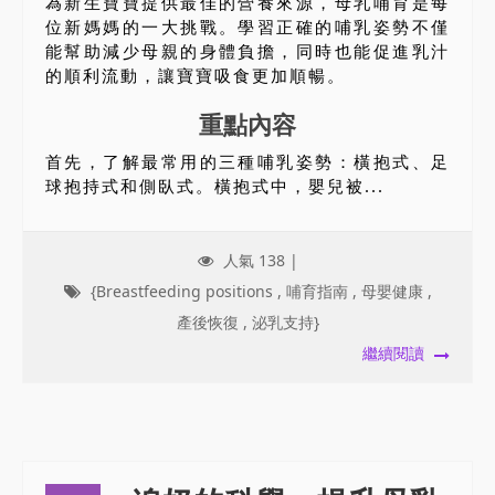
為新生寶寶提供最佳的營養來源，母乳哺育是每
位新媽媽的一大挑戰。學習正確的哺乳姿勢不僅
能幫助減少母親的身體負擔，同時也能促進乳汁
的順利流動，讓寶寶吸食更加順暢。
重點內容
首先，了解最常用的三種哺乳姿勢：橫抱式、足
球抱持式和側臥式。橫抱式中，嬰兒被...
人氣 138 |
{Breastfeeding positions
,
哺育指南
,
母嬰健康
,
產後恢復
,
泌乳支持}
繼續閱讀