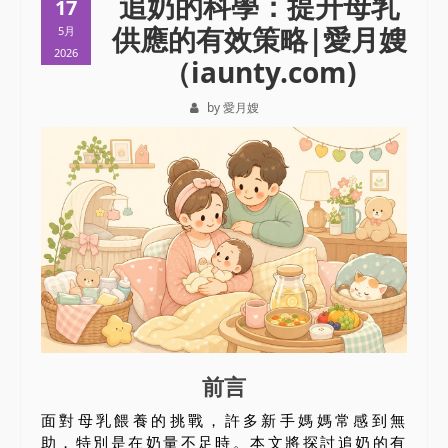
追奶的科學：提升母乳
17
供應的有效策略|愛月嫂
5月
2026
（iaunty.com)
by 愛月嫂
前言
面對母乳餵養的挑戰，許多新手媽媽常感到無
助，特別是在奶量不足時。本文將探討追奶的有