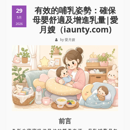
有效的哺乳姿勢：確保
29
母嬰舒適及增進乳量|愛
5月
2026
月嫂（iaunty.com)
by 愛月嫂
前言