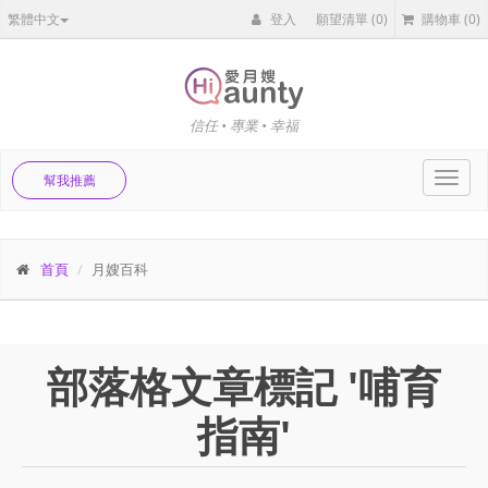
繁體中文
登入
願望清單
(0)
購物車
(0)
信任 • 專業 • 幸福
Toggl
幫我推薦
navig
首頁
月嫂百科
部落格文章標記 '哺育
指南'