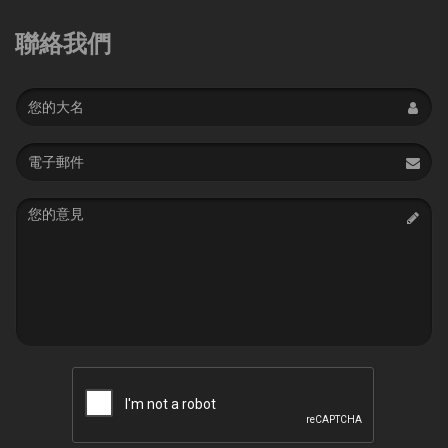
聯絡我們
Name
Email
address
Message