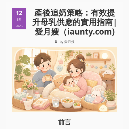
產後追奶策略：有效提
12
升母乳供應的實用指南|
6月
2026
愛月嫂（iaunty.com)
by 愛月嫂
前言