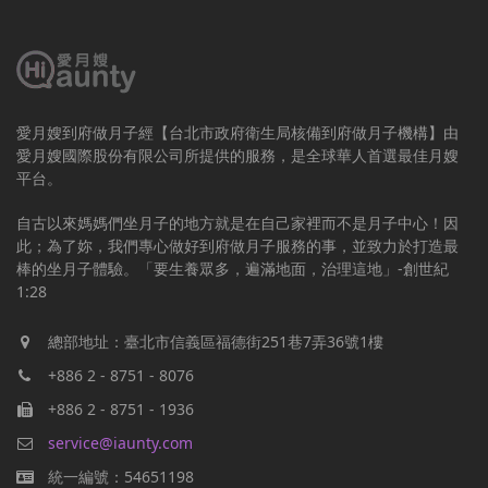
愛月嫂到府做月子經【台北市政府衛生局核備到府做月子機構】由
愛月嫂國際股份有限公司所提供的服務，是全球華人首選最佳月嫂
平台。
自古以來媽媽們坐月子的地方就是在自己家裡而不是月子中心！因
此；為了妳，我們專心做好到府做月子服務的事，並致力於打造最
棒的坐月子體驗。「要生養眾多，遍滿地面，治理這地」-創世紀
1:28
總部地址：臺北市信義區福德街251巷7弄36號1樓
+886 2 - 8751 - 8076
+886 2 - 8751 - 1936
service@iaunty.com
統一編號：54651198