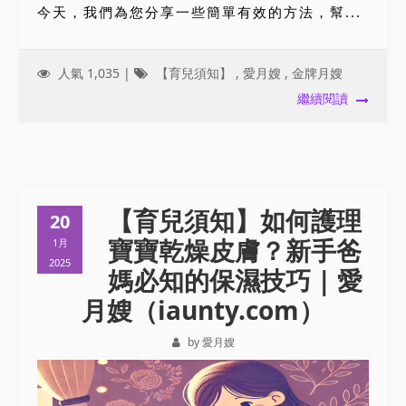
今天，我們為您分享一些簡單有效的方法，幫...
人氣 1,035 |
【育兒須知】
,
愛月嫂
,
金牌月嫂
繼續閱讀
【育兒須知】如何護理
20
寶寶乾燥皮膚？新手爸
1月
2025
媽必知的保濕技巧 | 愛
月嫂（iaunty.com）
by 愛月嫂