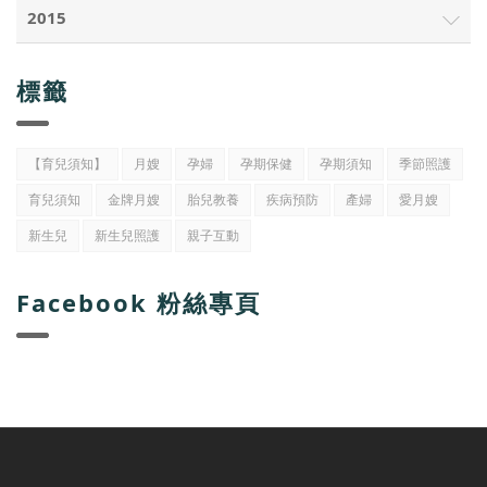
2015
標籤
【育兒須知】
月嫂
孕婦
孕期保健
孕期須知
季節照護
育兒須知
金牌月嫂
胎兒教養
疾病預防
產婦
愛月嫂
新生兒
新生兒照護
親子互動
Facebook 粉絲專頁