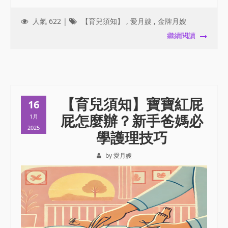
人氣 622 |
【育兒須知】
,
愛月嫂
,
金牌月嫂
繼續閱讀
【育兒須知】寶寶紅屁
16
屁怎麼辦？新手爸媽必
1月
2025
學護理技巧
by 愛月嫂