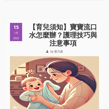
【育兒須知】寶寶流口
15
水怎麼辦？護理技巧與
1月
2025
注意事項
by 愛月嫂