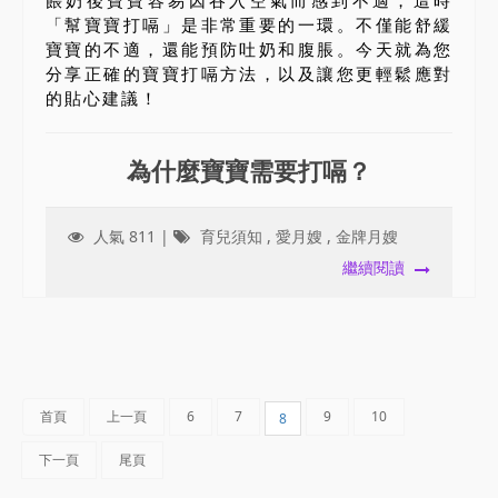
「幫寶寶打嗝」是非常重要的一環。不僅能舒緩
寶寶的不適，還能預防吐奶和腹脹。今天就為您
分享正確的寶寶打嗝方法，以及讓您更輕鬆應對
的貼心建議！
為什麼寶寶需要打嗝？
人氣 811 |
育兒須知
,
愛月嫂
,
金牌月嫂
繼續閱讀
首頁
上一頁
6
7
9
10
8
下一頁
尾頁