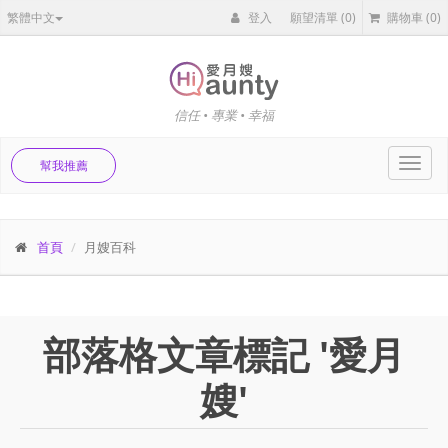
繁體中文
登入
願望清單
(0)
購物車
(0)
信任 • 專業 • 幸福
Toggl
幫我推薦
navig
首頁
月嫂百科
部落格文章標記 '愛月
嫂'