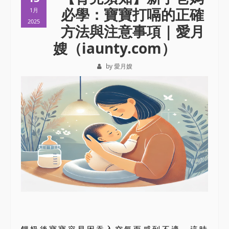
必學：寶寶打嗝的正確
1月
2025
方法與注意事項 | 愛月
嫂（iaunty.com）
by 愛月嫂
餵奶後寶寶容易因吞入空氣而感到不適，這時