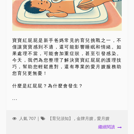
寶寶紅屁屁是新手爸媽常見的育兒挑戰之一，不
僅讓寶寶感到不適，還可能影響睡眠和情緒。如
果處理不當，可能會加重症狀，甚至引發感染。
今天，我們為您整理了解決寶寶紅屁屁的護理技
巧，幫助您輕鬆應對，還有專業的愛月嫂服務助
您育兒更無憂！
什麼是紅屁屁？為什麼會發生？
...
人氣 707 |
【育兒須知】
,
金牌月嫂
,
愛月嫂
繼續閱讀