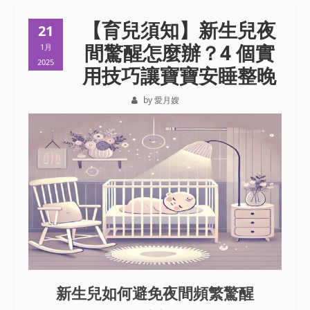
【育兒須知】新生兒夜
21
間驚醒怎麼辦？4 個實
1月
2025
用技巧讓寶寶安睡整晚
by 愛月嫂
新生兒如何避免夜間頻繁驚醒