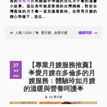
港的
秀秀月嫂
和她親手準備的台式月子餐的溫馨
小故事。這位長年旅居香港的台灣媽媽，對於台
灣風味的月子餐一直充滿著期待。在秀秀月嫂的
精心準備下，這位...
人氣 1,028 |
愛月嫂
,
金牌月嫂
繼續閱讀
【專業月嫂服務推薦】
27
🌟愛月嫂在多倫多的月
10月
2024
嫂服務：體驗玲如月嫂
的溫暖與營養呵護🌟
by 愛月嫂