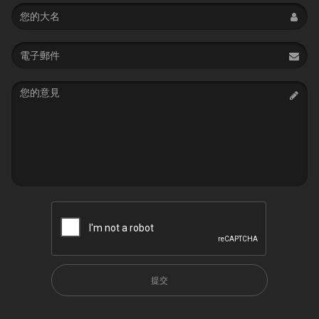
Name
Email
address
Message
提交