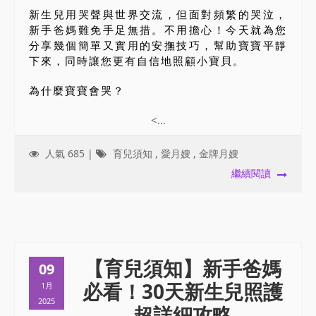
新生兒用哭聲與世界交流，但面對頻繁的哭泣，
新手爸媽難免手足無措。不用擔心！今天就為您
分享幾個簡單又實用的安撫技巧，幫助寶寶平靜
下來，同時讓您更有自信地照顧小寶貝。
為什麼寶寶會哭？
<...
人氣 685 |
育兒須知
,
愛月嫂
,
金牌月嫂
繼續閱讀
【育兒須知】新手爸媽
09
必看！30天新生兒照護
1月
2025
超詳細攻略