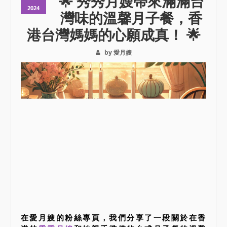
🌟 秀秀月嫂帶來滿滿台
2024
灣味的溫馨月子餐，香
港台灣媽媽的心願成真！ 🌟
by 愛月嫂
在愛月嫂的粉絲專頁，我們分享了一段關於在香