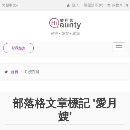
繁體中文
登入
願望清單
(0)
購物車
(0)
信任 • 專業 • 幸福
Toggl
幫我推薦
navig
首頁
月嫂百科
部落格文章標記 '愛月
嫂'