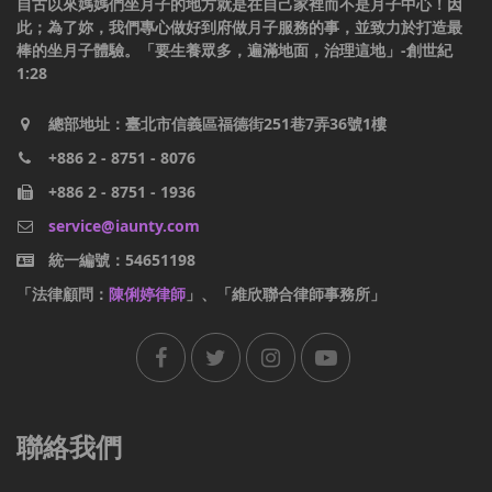
自古以來媽媽們坐月子的地方就是在自己家裡而不是月子中心！因
此；為了妳，我們專心做好到府做月子服務的事，並致力於打造最
棒的坐月子體驗。「要生養眾多，遍滿地面，治理這地」-創世紀
1:28
總部地址：臺北市信義區福德街251巷7弄36號1樓
+886 2 - 8751 - 8076
+886 2 - 8751 - 1936
service@iaunty.com
統一編號：54651198
「法律顧問：
陳俐婷律師
」、「維欣聯合律師事務所」
聯絡我們