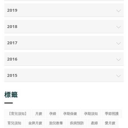
2019
2018
2017
2016
2015
標籤
【育兒須知】
月嫂
孕婦
孕期保健
孕期須知
季節照護
育兒須知
金牌月嫂
胎兒教養
疾病預防
產婦
愛月嫂