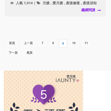
人氣 1,014 |
月嫂
,
愛月嫂
,
產後修復
,
產後須知
繼續閱讀
首頁
上一頁
7
8
10
11
9
下一頁
尾頁