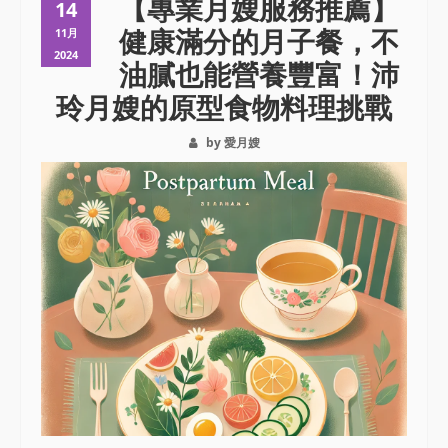
【專業月嫂服務推薦】
14
健康滿分的月子餐，不
11月
2024
油膩也能營養豐富！沛
玲月嫂的原型食物料理挑戰
by 愛月嫂