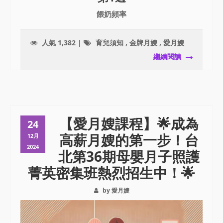
餵奶頻率
人氣 1,382 |
育兒須知
,
金牌月嫂
,
愛月嫂
繼續閱讀
【愛月嫂課程】🌟成為
24
高薪月嫂的第一步！台
12月
2024
北第36期母嬰月子照護
菁英密集班熱烈招生中！🌟
by 愛月嫂