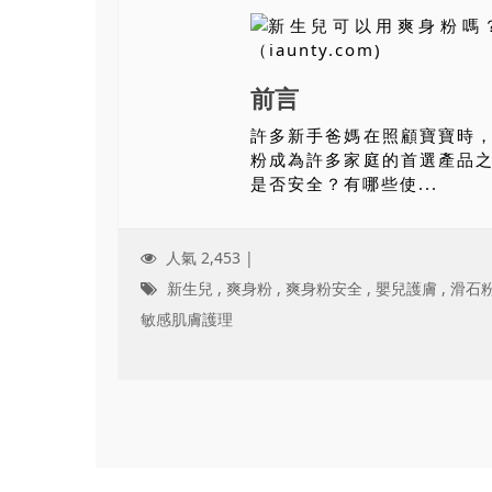
前言
許多新手爸媽在照顧寶寶時
粉成為許多家庭的首選產品
是否安全？有哪些使...
人氣 2,453 |
新生兒
,
爽身粉
,
爽身粉安全
,
嬰兒護膚
,
滑石
敏感肌膚護理