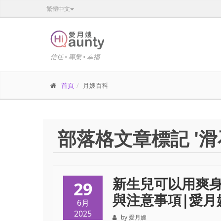
繁體中文
信任 • 專業 • 幸福
首頁
月嫂百科
部落格文章標記 '滑
新生兒可以用爽
29
與注意事項|愛月嫂（
6月
2025
by 愛月嫂