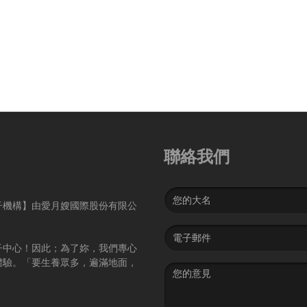
聯絡我們
Name
子機構】由愛月嫂國際股份有限公
Email
address
子中心！因此；為了妳，我們專心
體驗。「要生養眾多，遍滿地面，
Message