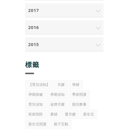
2017
2016
2015
標籤
【育兒須知】
月嫂
孕婦
孕期保健
孕期須知
季節照護
育兒須知
金牌月嫂
胎兒教養
疾病預防
產婦
愛月嫂
新生兒
新生兒照護
親子互動