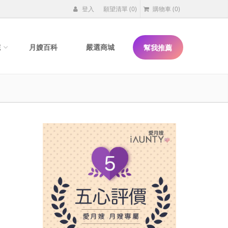
登入
願望清單
(0)
購物車
(0)
院
月嫂百科
嚴選商城
幫我推薦