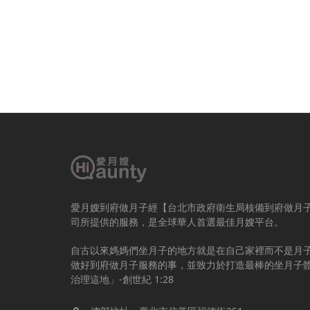
愛月嫂到府做月子經【台北市政府衛生局核備到府做月
司所提供的服務，是全球華人首選最佳月嫂平台。
自古以來媽媽們坐月子的地方就是在自己家裡而不是月
做好到府做月子服務的事，並致力於打造最棒的坐月子
治理這地」-創世紀 1:28