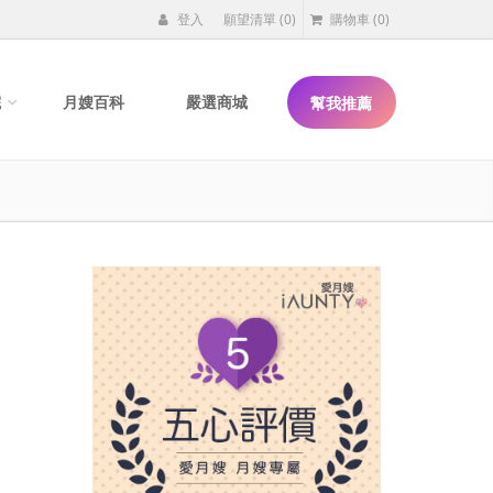
登入
願望清單
(0)
購物車
(0)
院
月嫂百科
嚴選商城
幫我推薦