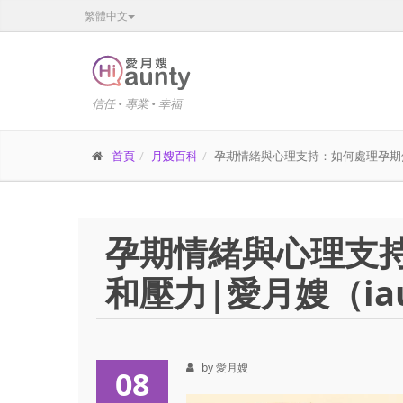
繁體中文
信任 • 專業 • 幸福
首頁
月嫂百科
孕期情緒與心理支持：如何處理孕期焦慮和
孕期情緒與心理支
和壓力|愛月嫂（iaun
by 愛月嫂
08