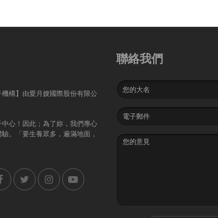
聯絡我們
Name
子機構】由愛月嫂國際股份有限公
Email
address
子中心！因此；為了妳，我們專心
體驗。「要生養眾多，遍滿地面，
Message