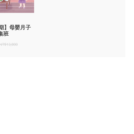
7期】母嬰月子
集班
NT$13,800