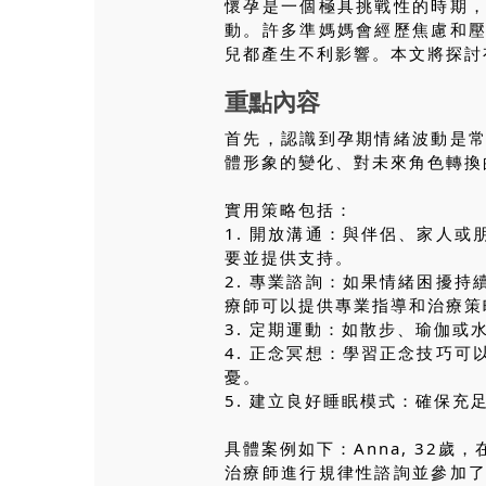
懷孕是一個極具挑戰性的時期
動。許多準媽媽會經歷焦慮和
兒都產生不利影響。本文將探討
重點內容
首先，認識到孕期情緒波動是
體形象的變化、對未來角色轉換
實用策略包括：
1. 開放溝通：與伴侶、家人
要並提供支持。
2. 專業諮詢：如果情緒困擾
療師可以提供專業指導和治療策
3. 定期運動：如散步、瑜伽
4. 正念冥想：學習正念技巧
憂。
5. 建立良好睡眠模式：確保
具體案例如下：Anna, 32
治療師進行規律性諮詢並參加