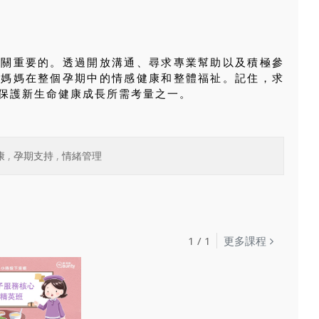
至關重要的。透過開放溝通、尋求專業幫助以及積極參
準媽媽在整個孕期中的情感健康和整體福祉。記住，求
保護新生命健康成長所需考量之一。
康
,
孕期支持
,
情緒管理
1
/
1
更多課程