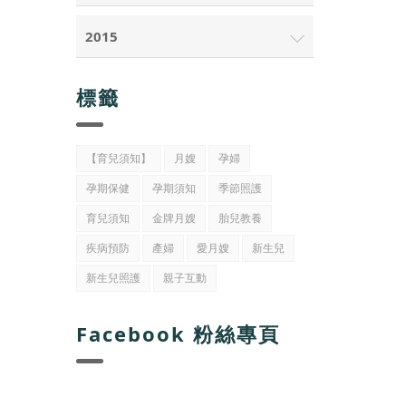
2015
標籤
【育兒須知】
月嫂
孕婦
孕期保健
孕期須知
季節照護
育兒須知
金牌月嫂
胎兒教養
疾病預防
產婦
愛月嫂
新生兒
新生兒照護
親子互動
Facebook 粉絲專頁