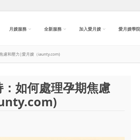
月嫂服務
全新服務
加入愛月嫂
愛月嫂學
壓力|愛月嫂（iaunty.com)
持：如何處理孕期焦慮
ty.com)