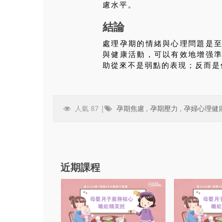
慮水平。
結論
處理孕期的情緒與心理問題是
與健康活動，可以有效地增强
助從來不是弱點的表現；反而是
人氣 87 |
孕期焦慮
,
孕期壓力
,
孕婦心理健
近期課程