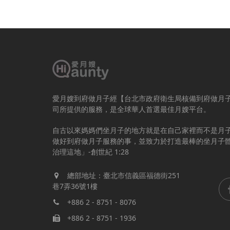
愛月嫂到府做月子經【台北市政府衛生局核備到府做月
司所提供的服務，是全球華人首選最佳月嫂平台。
自古以來媽媽們坐月子的地方就是在自己家裡而不是月
做好到府做月子服務的事，並致力於打造最棒的坐月子
治理這地」-創世紀 1:28
總部地址：臺北市信義區福德街251
巷7弄36號1樓
+886 2 - 8751 - 8076
+886 2 - 8751 - 1936