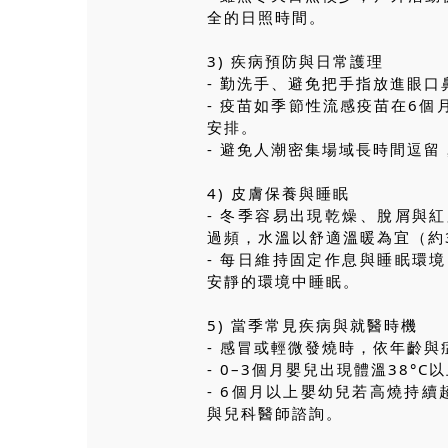
全的日照時間。
3) 疾病預防與日常護理
- 勤洗手、避免把手指放進眼
- 疫苗如季節性流感疫苗在6
安排。
- 避免人潮密集場域長時間逗
4) 皮膚保養與睡眠
- 冬季容易出現乾燥、脫屑與
過頻，水溫以舒適溫暖為宜（約3
- 每日維持固定作息與睡眠環
安靜的環境中睡眠。
5) 當季常見疾病與就醫時機
- 感冒或輕微發燒時，依年齡
- 0–3個月嬰兒出現體溫38
- 6個月以上嬰幼兒若高燒持
與兒科醫師諮詢。