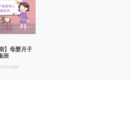
7期】母嬰月子
集班
NT$13,800