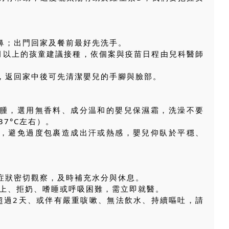
口鼻；出門回家及餐前最好先洗手。
個月以上的孩童建議接種，依個案與疫苗日程由兒科醫師
留，返回家中後可先清潔嬰兒的手腳與臉部。
紅腫，選用無香料、成分温和的嬰兒保濕霜，洗澡不要
7°C左右）。
境，避免過度包裹造成出汗或熱感，嬰兒仰臥於平穩、
與症狀密切觀察，及時補充水分與休息。
°C以上、拒奶、嗜睡或呼吸困難，需立即就醫。
續超過2天、或伴有嚴重咳嗽、無法飲水、持續嘔吐，請