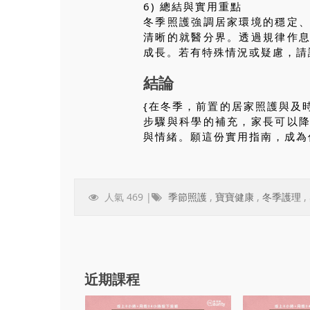
6) 總結與實用重點
冬季照護強調居家環境的穩定
清晰的就醫分界。透過規律作
成長。若有特殊情況或疑慮，請
結論
{在冬季，前置的居家照護與及
步驟與科學的補充，家長可以
與情緒。願這份實用指南，成為
人氣 469 |
季節照護
,
寶寶健康
,
冬季護理
,
近期課程