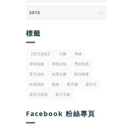
2015
標籤
【育兒須知】
月嫂
孕婦
孕期保健
孕期須知
季節照護
育兒須知
金牌月嫂
胎兒教養
疾病預防
產婦
愛月嫂
新生兒
新生兒照護
親子互動
Facebook 粉絲專頁