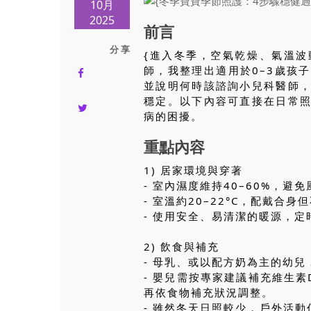
10月
2025
前言
分 享
{進入冬季，空氣乾燥、氣溫
師，我整理出適用於0–3歲孩
並說明何時該諮詢小兒科醫師
穩定。以下內容可直接在日常
病的困擾。
重點內容
1) 居家環境與穿著
- 室內濕度維持40–60%，避
- 室溫約20–22°C，配戴
- 使用安全、易清潔的暖源，
2) 飲食與補充
- 母乳、或以配方奶為主的幼
- 嬰兒需按專家建議補充維生素
再依食物補充狀況調整。
- 雖然冬天日照較少，戶外活