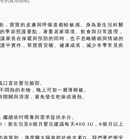
波動，寶寶的皮膚與呼吸道都較敏感。身為新生兒科醫
子的季節照護要點，著重居家環境、飲食與日常護理，
，讓家長在保暖與預防的同時，也不忽略睡眠與情緒的
照護中實作，幫寶寶安睡、健康成長，減少冬季常見疾
免風口直吹嬰兒臉部。
合身但不悶熱的衣物，晚上可加一層薄棉被。
定時開關與清潔，避免發生乾燥或過熱。
兒，繼續依吋喂養與需求提供水分。
D：新生兒至6個月嬰兒建議每天400 IU，6個月以上
動仍有幫助，適度曬太陽有助於維生素D，我們要把握安