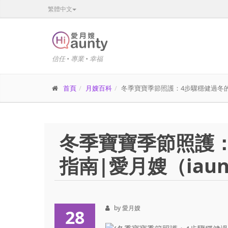
繁體中文
信任 • 專業 • 幸福
首頁
月嫂百科
冬季寶寶季節照護：4步驟穩健過冬的實用
冬季寶寶季節照護
指南|愛月嫂（iaunt
by 愛月嫂
28