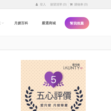
登入
願望清單
(0)
購物車
(0)
院
月嫂百科
嚴選商城
幫我推薦