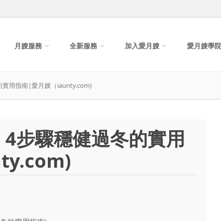
月嫂服務
全新服務
加入愛月嫂
愛月嫂學
指南|愛月嫂（iaunty.com)
：4步驟穩健過冬的實用
y.com)