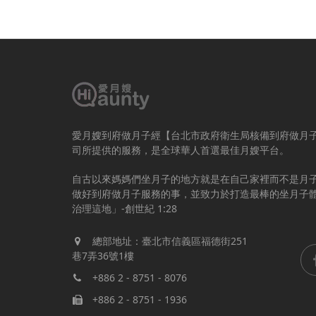
愛月嫂到府做月子經【台北市政府衛生局核備到府做月
司所提供的服務，是全球華人首選最佳月嫂平台。
自古以來媽媽們坐月子的地方就是在自己家裡而不是月
做好到府做月子服務的事，並致力於打造最棒的坐月子
治理這地」-創世紀 1:28
總部地址：臺北市信義區福德街251
巷7弄36號1樓
+886 2 - 8751 - 8076
+886 2 - 8751 - 1936