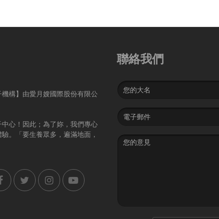
聯絡我們
Name
子機構】由愛月嫂國際股份有限公
Email
address
子中心！因此；為了妳，我們專心
體驗。「要生養眾多，遍滿地面，
Message