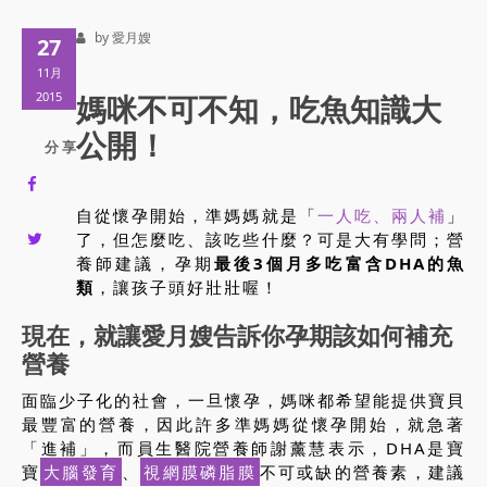
by 愛月嫂
27
11月
2015
媽咪不可不知，吃魚知識大
公開！
分 享
自從懷孕開始，準媽媽就是「
一人吃、兩人補
」
了，但怎麼吃、該吃些什麼？可是大有學問；營
養師建議，孕期
最後3個月多吃富含DHA的魚
類
，讓孩子頭好壯壯喔！
現在，就讓愛月嫂告訴你孕期該如何補充
營養
面臨少子化的社會，一旦懷孕，媽咪都希望能提供寶貝
最豐富的營養，因此許多準媽媽從懷孕開始，就急著
「進補」，而員生醫院營養師謝薰慧表示，DHA是寶
寶
大腦發育
、
視網膜磷脂膜
不可或缺的營養素，建議