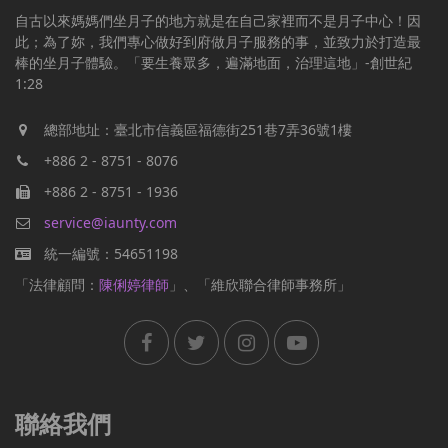
自古以來媽媽們坐月子的地方就是在自己家裡而不是月子中心！因
此；為了妳，我們專心做好到府做月子服務的事，並致力於打造最
棒的坐月子體驗。「要生養眾多，遍滿地面，治理這地」-創世紀
1:28
總部地址：臺北市信義區福德街251巷7弄36號1樓
+886 2 - 8751 - 8076
+886 2 - 8751 - 1936
service@iaunty.com
統一編號：54651198
「法律顧問：
陳俐婷律師
」、「維欣聯合律師事務所」
聯絡我們