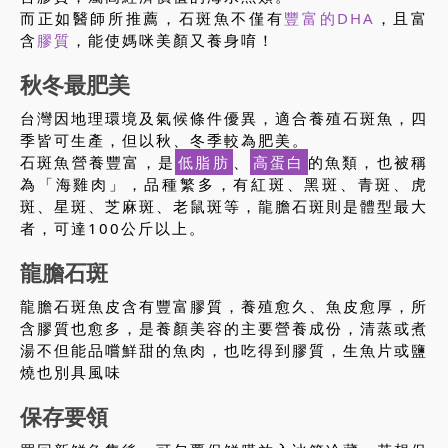
而正如醫師所推薦，石斑魚不僅有
豐富的DHA
，且富
含
膠質
，能使媽咪美顏又養身唷！
秋冬最肥美
台灣因地理環境及氣候條件優異，適合養殖石斑魚，四
季皆可生產，但以秋、冬季較為肥美。
石斑魚營養豐富，是
低脂肪
、
高蛋白
的魚類，也被稱
為「海雞肉」，品種繁多，有紅斑、黑斑、青斑、虎
斑、星斑、芝麻斑、老鼠斑等，龍膽石斑則是體型最大
者，可達100公斤以上。
龍膽石斑
龍膽石斑魚皮含有豐富膠質，養殖愈久、魚皮愈厚，所
含膠質也愈多，是養顏美容的主要營養成份，清蒸或煮
湯不但能品嚐鮮甜的魚肉，也吃得到膠質，生魚片或鹽
燒也別具風味
保存要領