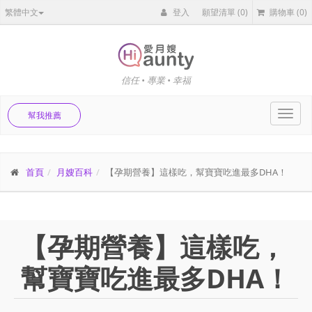
繁體中文
登入
願望清單
(0)
購物車
(0)
信任 • 專業 • 幸福
Toggl
幫我推薦
navig
首頁
月嫂百科
【孕期營養】這樣吃，幫寶寶吃進最多DHA！
【孕期營養】這樣吃，
幫寶寶吃進最多DHA！