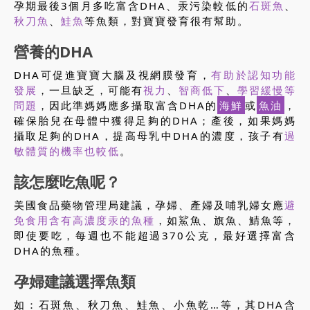
孕期最後3個月多吃富含DHA、汞污染較低的
石斑魚
、
秋刀魚
、
鮭魚
等魚類，對寶寶發育很有幫助。
營養的DHA
DHA可促進寶寶大腦及視網膜發育，
有助於認知功能
發展
，一旦缺乏，可能有
視力
、
智商低下
、
學習緩慢等
問題
，因此準媽媽應多攝取富含DHA的
海鮮
或
魚油
，
確保胎兒在母體中獲得足夠的DHA；產後，如果媽媽
攝取足夠的DHA，提高母乳中DHA的濃度，孩子有
過
敏體質的機率也較低
。
該怎麼吃魚呢？
美國食品藥物管理局建議，孕婦、產婦及哺乳婦女應
避
免食用含有高濃度汞的魚種
，如鯊魚、旗魚、鯖魚等，
即使要吃，每週也不能超過370公克，最好選擇富含
DHA的魚種。
孕婦建議選擇魚類
如：石斑魚、秋刀魚、鮭魚、小魚乾…等，其DHA含