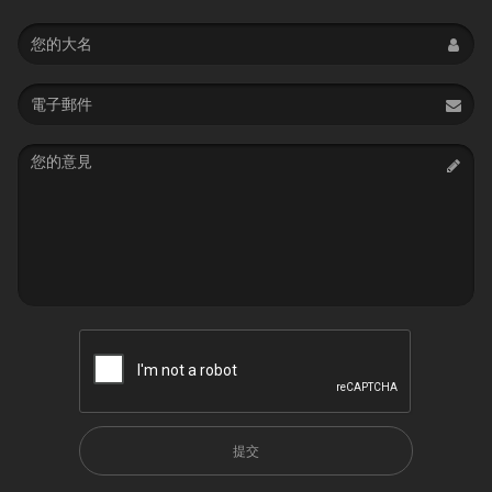
Name
Email
address
Message
提交