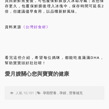
買回新鮮魚隻後，可包覆保鮮膜放入冰箱冷藏；若想保
存更久，包覆保鮮膜後埋入冰塊中，保存時間可延長2
倍，但建議儘早食用，以品嚐新鮮風味。
資料來源
《台灣好食材》
看完這些介紹，希望每位媽咪，都能吃進滿滿DHA，
幫助寶寶頭好壯壯唷！
愛月嫂關心您與寶寶的健康
人氣 10,101 |
孕期營養
,
孕婦
,
營養補充