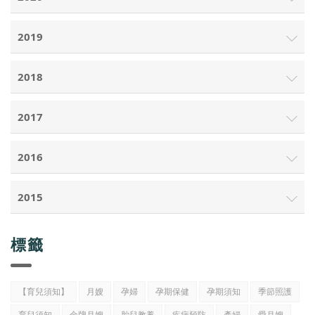
2019
2018
2017
2016
2015
標籤
【育兒須知】
月嫂
孕婦
孕期保健
孕期須知
季節照護
育兒須知
金牌月嫂
胎兒教養
疾病預防
產婦
愛月嫂