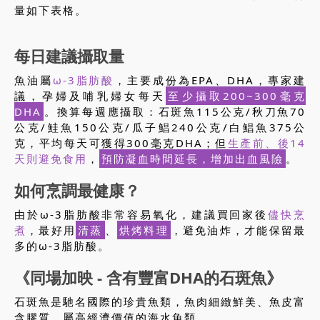
量如下表格。
每日建議攝取量
魚油屬
ω-3脂肪酸
，主要成份為EPA、DHA，專家建
議，孕婦及哺乳婦女每天
至少攝取200~300毫克
DHA
。換算每週應攝取：石斑魚115公克/秋刀魚70
公克/鮭魚150公克/瓜子鯧240公克/白鯧魚375公
克，平均每天可獲得300毫克DHA；但
生產前、後14
天則避免食用
，
預防凝血時間延長，增加出血風險
。
如何烹調最健康？
由於ω-3脂肪酸非常容易氧化，建議買回家後
儘快烹
煮
，最好用
清蒸
、
烘烤料理
，避免油炸，才能保留最
多的ω-3脂肪酸。
《同場加映 - 含有豐富DHA的石斑魚》
石斑魚是馳名國際的珍貴魚類，魚肉細緻鮮美、魚皮富
含膠質，屬高經濟價值的海水魚類。