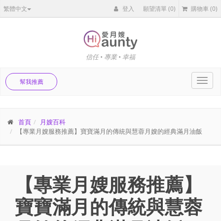
繁體中文
登入
願望清單
(0)
購物車
(0)
信任 • 專業 • 幸福
Toggl
幫我推薦
navig
首頁
月嫂百科
【專業月嫂服務推薦】寶寶滿月的傳統與慧蓉月嫂的經典滿月油飯
【專業月嫂服務推薦】
寶寶滿月的傳統與慧蓉