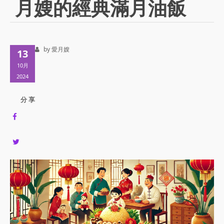
月嫂的經典滿月油飯
by 愛月嫂
13
10月
2024
分 享