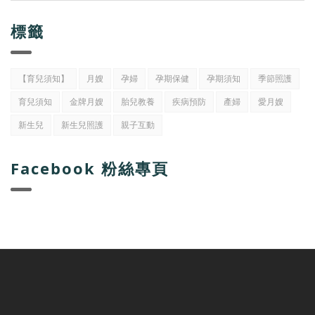
標籤
【育兒須知】
月嫂
孕婦
孕期保健
孕期須知
季節照護
育兒須知
金牌月嫂
胎兒教養
疾病預防
產婦
愛月嫂
新生兒
新生兒照護
親子互動
Facebook 粉絲專頁