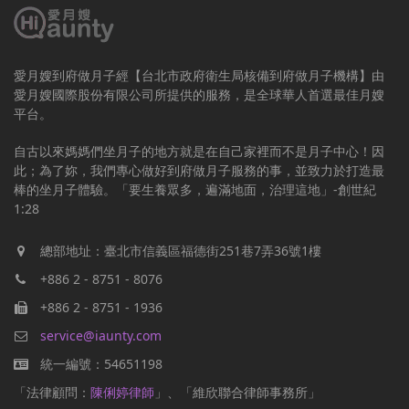
愛月嫂到府做月子經【台北市政府衛生局核備到府做月子機構】由
愛月嫂國際股份有限公司所提供的服務，是全球華人首選最佳月嫂
平台。
自古以來媽媽們坐月子的地方就是在自己家裡而不是月子中心！因
此；為了妳，我們專心做好到府做月子服務的事，並致力於打造最
棒的坐月子體驗。「要生養眾多，遍滿地面，治理這地」-創世紀
1:28
總部地址：臺北市信義區福德街251巷7弄36號1樓
+886 2 - 8751 - 8076
+886 2 - 8751 - 1936
service@iaunty.com
統一編號：54651198
「法律顧問：
陳俐婷律師
」、「維欣聯合律師事務所」