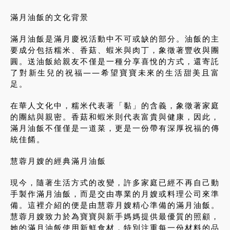
滿月油飯的文化背景
滿月油飯是滿月慶祝活動中不可或缺的部分。油飯的主
要成分包括糯米、香菇、蝦米與肉丁，象徵著豐收與團
圓。送油飯給親友不僅是一種分享喜悅的方式，還寄託
了對新生兒的祝福——希望寶寶未來的生活甜美且富
足。
在華人文化中，糯米代表著「黏」的含義，象徵著家庭
的團結與親密。香菇和蝦米則代表富貴與健康，因此，
滿月油飯不僅僅是一道菜，更是一份帶有深厚祝福的傳
統佳餚。
慧蓉月嫂的經典滿月油飯
現今，隨著生活方式的改變，許多家庭已經不再自己動
手製作滿月油飯，而是交由專業的月嫂或料理公司來準
備。這裡介紹的便是由慧蓉月嫂精心準備的滿月油飯。
慧蓉月嫂致力於為寶寶與新手媽媽提供最優質的照顧，
她的滿月油飯使用新鮮食材，特別注重每一份材料的品