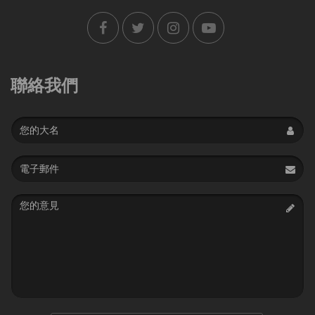
聯絡我們
Name
Email
address
Message