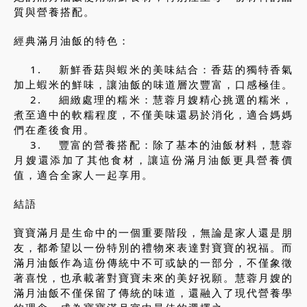
質與營養搭配。
經典滿月油飯的特色：
1. 新鮮香菇與蝦米的美味結合：香菇的獨特香氣
加上蝦米的鮮味，讓油飯的味道層次豐富，口感極佳。
2. 細緻處理的糯米：慧蓉月嫂精心挑選的糯米，
煮至適中的軟糯程度，不僅美味還易於消化，適合媽媽
們在產後食用。
3. 豐富的營養搭配：除了基本的油飯材料，慧蓉
月嫂還添加了其他食材，讓這份滿月油飯更具營養價
值，適合全家人一起享用。
結語
寶寶滿月是生命中的一個重要階段，無論是家人還是朋
友，都希望以一份特別的禮物來表達對寶寶的祝福。而
滿月油飯作為這份傳統中不可或缺的一部分，不僅象徵
著喜悅，也承載著對寶寶未來的美好祝願。慧蓉月嫂的
滿月油飯不僅保留了傳統的味道，還融入了現代營養學