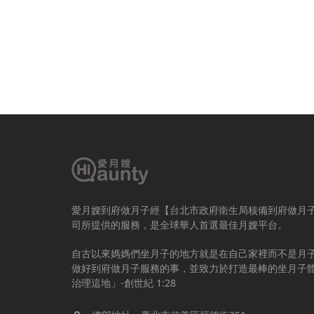
愛月嫂到府做月子經【台北市政府衛生局核備到府做月
司所提供的服務，是全球華人首選最佳月嫂平台。
自古以來媽媽們坐月子的地方就是在自己家裡而不是月
做好到府做月子服務的事，並致力於打造最棒的坐月子
治理這地」-創世紀 1:28