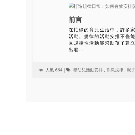
前言
在忙碌的育兒生活中，許多
活動。規律的活動安排不僅
且規律性活動能幫助孩子建
出發...
人氣 664 |
嬰幼兒活動安排
,
作息規律
,
親