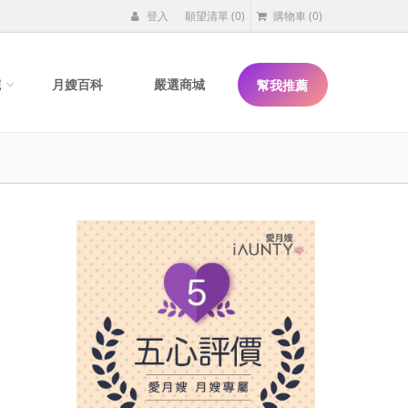
登入
願望清單
(0)
購物車
(0)
院
月嫂百科
嚴選商城
幫我推薦