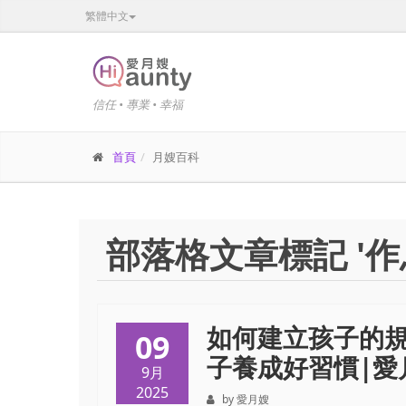
繁體中文
信任 • 專業 • 幸福
首頁
月嫂百科
部落格文章標記 '作
如何建立孩子的規
09
子養成好習慣|愛月嫂
9月
2025
by 愛月嫂