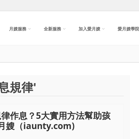
月嫂服務
全新服務
加入愛月嫂
愛月嫂學
息規律'
律作息？5大實用方法幫助孩
（iaunty.com)