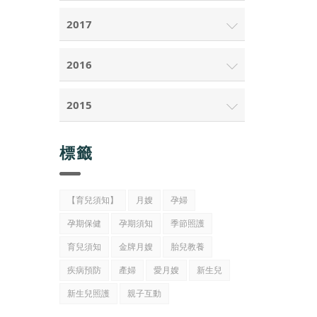
2017
2016
2015
標籤
【育兒須知】
月嫂
孕婦
孕期保健
孕期須知
季節照護
育兒須知
金牌月嫂
胎兒教養
疾病預防
產婦
愛月嫂
新生兒
新生兒照護
親子互動