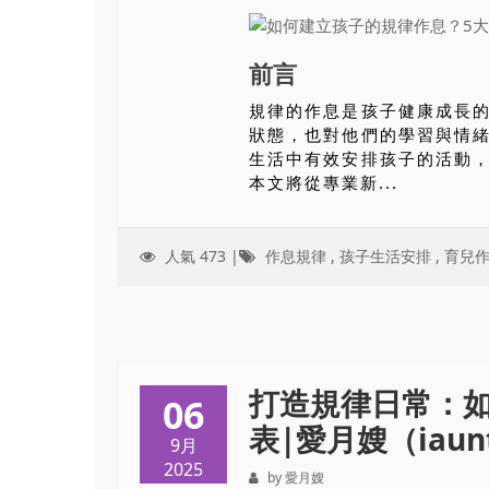
前言
規律的作息是孩子健康成長
狀態，也對他們的學習與情
生活中有效安排孩子的活動
本文將從專業新...
人氣 473 |
作息規律
,
孩子生活安排
,
育兒
打造規律日常：
06
表|愛月嫂（iaunt
9月
2025
by 愛月嫂