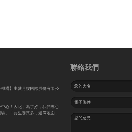
聯絡我們
Name
子機構】由愛月嫂國際股份有限公
Email
address
子中心！因此；為了妳，我們專心
體驗。「要生養眾多，遍滿地面，
Message