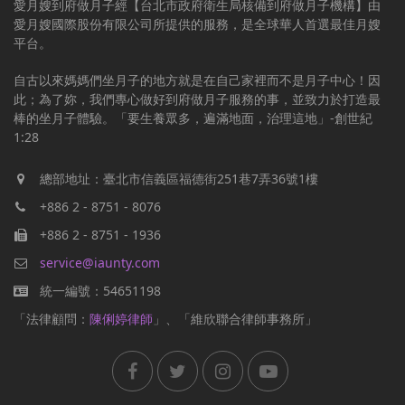
愛月嫂到府做月子經【台北市政府衛生局核備到府做月子機構】由
愛月嫂國際股份有限公司所提供的服務，是全球華人首選最佳月嫂
平台。
自古以來媽媽們坐月子的地方就是在自己家裡而不是月子中心！因
此；為了妳，我們專心做好到府做月子服務的事，並致力於打造最
棒的坐月子體驗。「要生養眾多，遍滿地面，治理這地」-創世紀
1:28
總部地址：臺北市信義區福德街251巷7弄36號1樓
+886 2 - 8751 - 8076
+886 2 - 8751 - 1936
service@iaunty.com
統一編號：54651198
「法律顧問：
陳俐婷律師
」、「維欣聯合律師事務所」