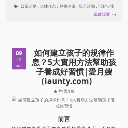
日常活動
,
規律作息
,
兒童健康
,
親子活動
,
活動安排
繼續閱讀
如何建立孩子的規律作
09
息？5大實用方法幫助孩
9月
2025
子養成好習慣|愛月嫂
（iaunty.com)
by 愛月嫂
前言