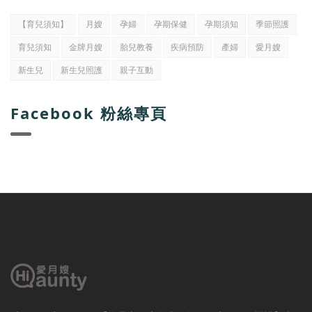
【育兒須知】
月嫂
孕婦
孕期保健
孕期須知
季節照護
育兒須知
金牌月嫂
胎兒教養
疾病預防
產婦
愛月嫂
新生兒
新生兒照護
親子互動
Facebook 粉絲專頁