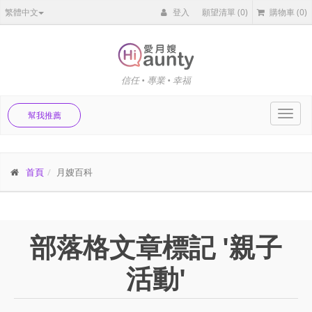
繁體中文
登入
願望清單
(0)
購物車
(0)
信任 • 專業 • 幸福
Toggl
幫我推薦
navig
首頁
月嫂百科
部落格文章標記 '親子
活動'