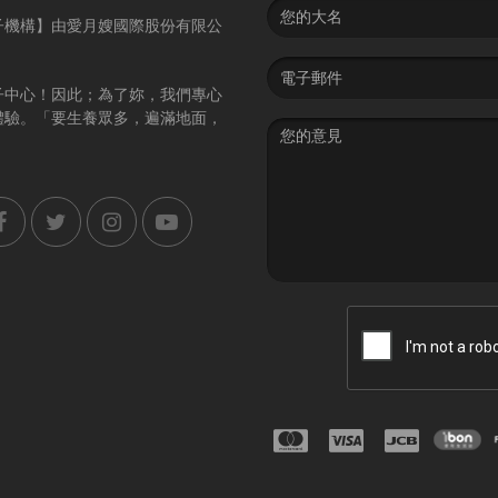
Name
子機構】由愛月嫂國際股份有限公
Email
address
子中心！因此；為了妳，我們專心
體驗。「要生養眾多，遍滿地面，
Message