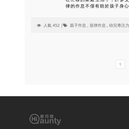
律的作息不僅有助於孩子身心.
人氣 452 |
親子作息
,
規律作息
,
幼兒專注
1