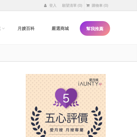
登入
願望清單
(0)
購物車
(0)
院
月嫂百科
嚴選商城
幫我推薦