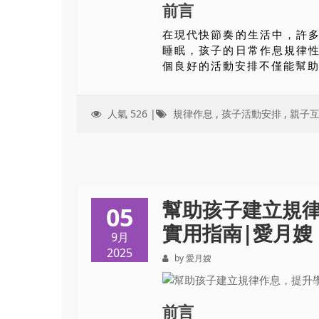
前言
在現代快節奏的生活中，許
睡眠，孩子的日常作息規律
個良好的活動安排不僅能幫助孩
人氣 526 |
規律作息
,
孩子活動安排
,
親子
幫助孩子建立規
05
實用指南|愛月嫂（i
9月
2025
by 愛月嫂
前言