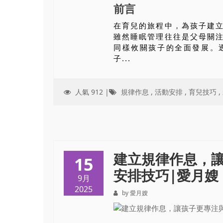
前言
在育兒的旅程中，為孩子建
雖然睡眠管理往往是父母關
同樣攸關孩子的全面發展。
子...
人氣 912 |
規律作息
,
活動安排
,
育兒技巧
,
建立規律作息，
15
安排技巧|愛月嫂（i
9月
2025
by 愛月嫂