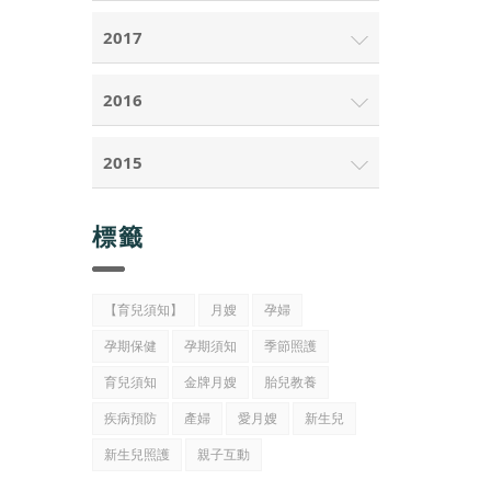
2017
2016
2015
標籤
【育兒須知】
月嫂
孕婦
孕期保健
孕期須知
季節照護
育兒須知
金牌月嫂
胎兒教養
疾病預防
產婦
愛月嫂
新生兒
新生兒照護
親子互動