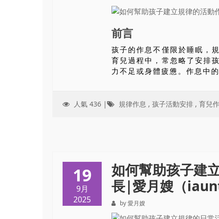
前言
孩子的作息不僅限於睡眠，
育兒過程中，常忽略了安排
力不足或身體疲憊。作息中的
人氣 436 |
規律作息
,
孩子活動安排
,
育兒
如何幫助孩子建
19
長|愛月嫂（iaunt
9月
2025
by 愛月嫂