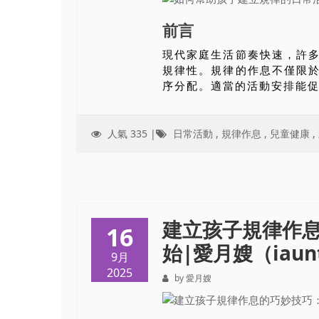
前言
現代家庭生活節奏快速，許
規律性。規律的作息不僅限
序分配。適當的活動安排能促進
人氣 335 |
日常活動
,
規律作息
,
兒童健康
,
建立孩子規律作
16
始|愛月嫂（iaunt
9月
2025
by 愛月嫂