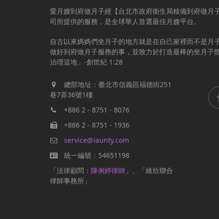
愛月嫂到府做月子經【台北市政府衛生局核備到府做月
司所提供的服務，是全球華人首選最佳月嫂平台。
自古以來媽媽們坐月子的地方就是在自己家裡而不是月
做好到府做月子服務的事，並致力於打造最棒的坐月子
治理這地」-創世紀 1:28
總部地址：臺北市信義區福德街251
巷7弄36號1樓
+886 2 - 8751 - 8076
+886 2 - 8751 - 1936
service@iaunty.com
統一編號：54651198
「法律顧問：
陳俐婷律師
」、「維欣聯合
律師事務所」