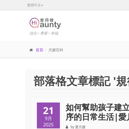
繁體中文
信任 • 專業 • 幸福
首頁
月嫂百科
部落格文章標記 '規
如何幫助孩子建
21
序的日常生活|愛月嫂
9月
2025
by 愛月嫂