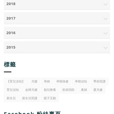
2018
2017
2016
2015
標籤
【育兒須知】
月嫂
孕婦
孕期保健
孕期須知
季節照護
育兒須知
金牌月嫂
胎兒教養
疾病預防
產婦
愛月嫂
新生兒
新生兒照護
親子互動
Facebook 粉絲專頁