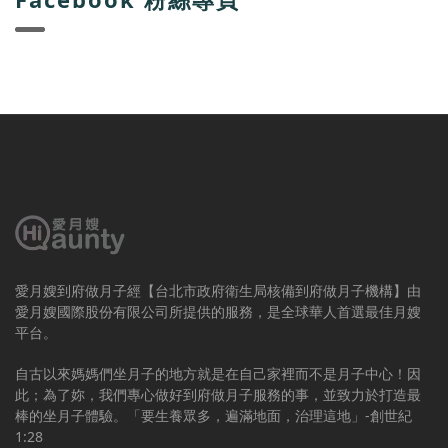
愛月嫂到府做月子經【台北市政府衛生局核備到府做月子機構】由
愛月嫂國際股份有限公司所提供的服務，是全球華人首選最佳月嫂
平台。
自古以來媽媽們坐月子的地方就是在自己家裡而不是月子中心！因
此；為了妳，我們專心做好到府做月子服務的事，並致力於打造最
棒的坐月子體驗。「要生養眾多，遍滿地面，治理這地」-創世紀
1:28