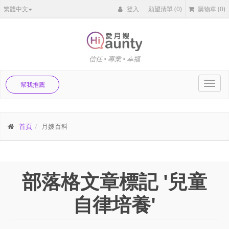
繁體中文
登入
願望清單
(0)
購物車
(0)
信任 • 專業 • 幸福
Toggl
幫我推薦
navig
首頁
月嫂百科
部落格文章標記 '兒童
自律培養'