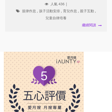
人氣 436 |
規律作息
,
孩子活動安排
,
育兒作息
,
親子互動
,
兒童自律培養
繼續閱讀