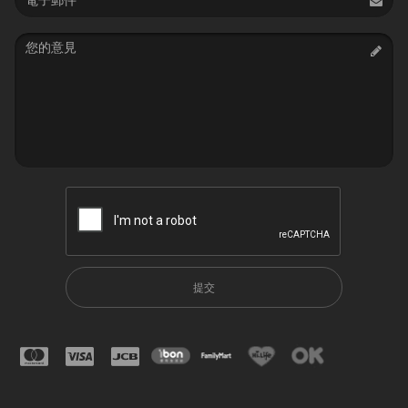
address
Message
提交