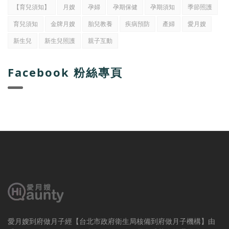
【育兒須知】
月嫂
孕婦
孕期保健
孕期須知
季節照護
育兒須知
金牌月嫂
胎兒教養
疾病預防
產婦
愛月嫂
新生兒
新生兒照護
親子互動
Facebook 粉絲專頁
愛月嫂到府做月子經【台北市政府衛生局核備到府做月子機構】由