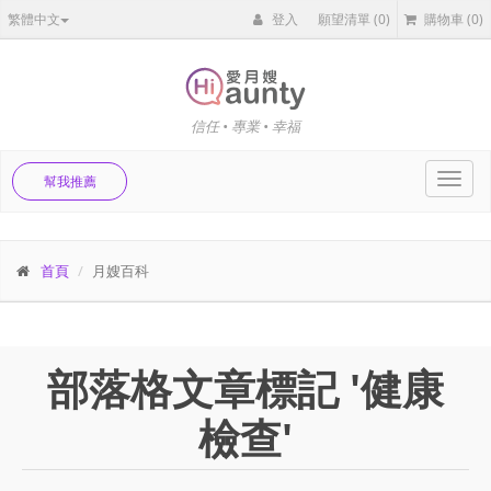
繁體中文
登入
願望清單
(0)
購物車
(0)
信任 • 專業 • 幸福
Toggl
幫我推薦
navig
首頁
月嫂百科
部落格文章標記 '健康
檢查'