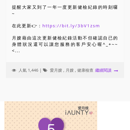
提醒大家又到了一年一度更新健檢紀錄的時刻囉
~
在此更新👉：
https://bit.ly/3bV1zsm
月嫂藉由這次更新健檢紀錄活動不但確認自已的
身體狀況還可以讓您服務的客戶安心喔^_+~~
<...
人氣 1,446 |
愛月嫂
,
月嫂
,
健康檢查
繼續閱讀