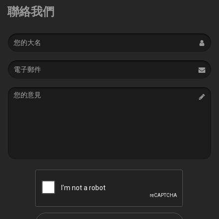
聯絡我們
Name
Email
address
Message