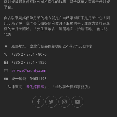
愛月嫂國際股份有限公司所提供的服務，是全球華人首選最佳月嫂
平台。
自古以來媽媽們坐月子的地方就是在自己家裡而不是月子中心！因
此；為了妳，我們專心做好到府做月子服務的事，並致力於打造最
棒的坐月子體驗。「要生養眾多，遍滿地面，治理這地」-創世紀
1:28
總部地址：臺北市信義區福德街251巷7弄36號1樓
+886 2 - 8751 - 8076
+886 2 - 8751 - 1936
service@iaunty.com
統一編號：54651198
「法律顧問：
陳俐婷律師
」、「維欣聯合律師事務所」