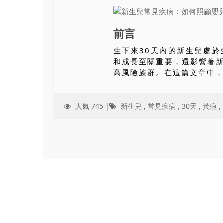
前言
生下來30天內的新生兒處
和成長至關重要，還影響著
高風險族群。在這篇文章中，
人氣 745 |
新生兒
,
常見疾病
,
30天
,
黃疸
,