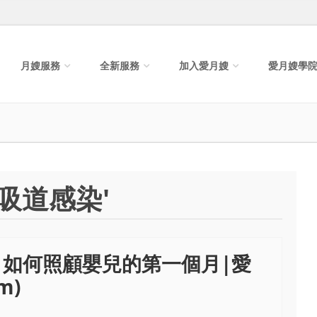
月嫂服務
全新服務
加入愛月嫂
愛月嫂學
吸道感染'
如何照顧嬰兒的第一個月|愛
m)