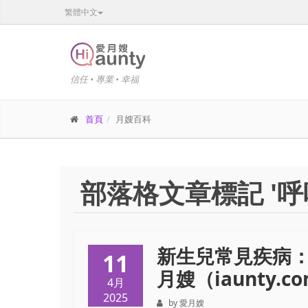
繁體中文
信任 • 專業 • 幸福
首頁
月嫂百科
部落格文章標記 '呼
新生兒常見疾病：
11
月嫂（iaunty.co
4月
2025
by 愛月嫂