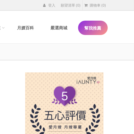
登入
願望清單
(0)
購物車
(0)
院
月嫂百科
嚴選商城
幫我推薦