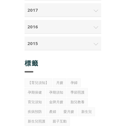
2017
2016
2015
標籤
【育兒須知】
月嫂
孕婦
孕期保健
孕期須知
季節照護
育兒須知
金牌月嫂
胎兒教養
疾病預防
產婦
愛月嫂
新生兒
新生兒照護
親子互動