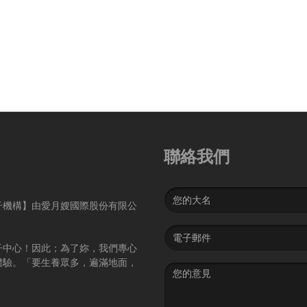
聯絡我們
Name
子機構】由愛月嫂國際股份有限公
Email
address
子中心！因此；為了妳，我們專心
體驗。「要生養眾多，遍滿地面，
Message