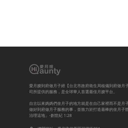
愛月嫂到府做月子經【台北市政府衛生局核備到府做月
司所提供的服務，是全球華人首選最佳月嫂平台。
自古以來媽媽們坐月子的地方就是在自己家裡而不是月
做好到府做月子服務的事，並致力於打造最棒的坐月子
治理這地」-創世紀 1:28