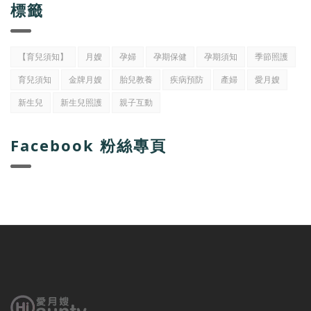
標籤
【育兒須知】
月嫂
孕婦
孕期保健
孕期須知
季節照護
育兒須知
金牌月嫂
胎兒教養
疾病預防
產婦
愛月嫂
新生兒
新生兒照護
親子互動
Facebook 粉絲專頁