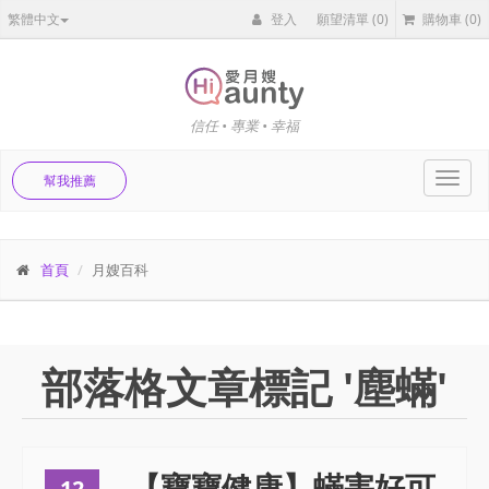
繁體中文
登入
願望清單
(0)
購物車
(0)
信任 • 專業 • 幸福
Toggl
幫我推薦
navig
首頁
月嫂百科
部落格文章標記 '塵蟎'
【寶寶健康】蟎害好可
12