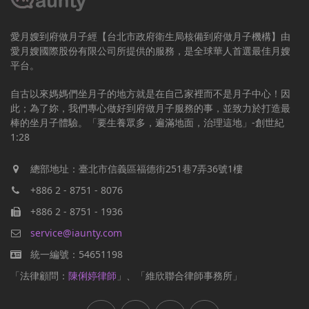
愛月嫂到府做月子經【台北市政府衛生局核備到府做月子機構】由
愛月嫂國際股份有限公司所提供的服務，是全球華人首選最佳月嫂
平台。
自古以來媽媽們坐月子的地方就是在自己家裡而不是月子中心！因
此；為了妳，我們專心做好到府做月子服務的事，並致力於打造最
棒的坐月子體驗。「要生養眾多，遍滿地面，治理這地」-創世紀
1:28
總部地址：臺北市信義區福德街251巷7弄36號1樓
+886 2 - 8751 - 8076
+886 2 - 8751 - 1936
service@iaunty.com
統一編號：54651198
「法律顧問：
陳俐婷律師
」、「維欣聯合律師事務所」