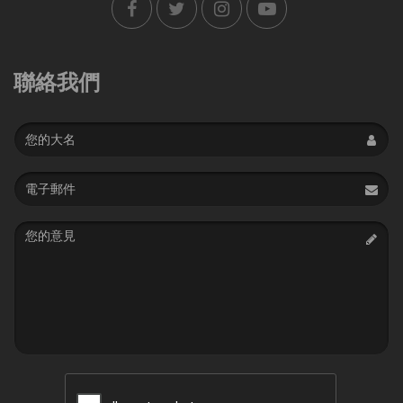
聯絡我們
Name
Email
address
Message