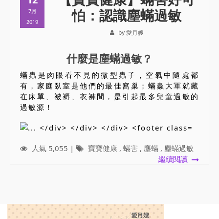
怕：認識塵蟎過敏
7月
2019
by 愛月嫂
什麼是塵蟎過敏？
蟎蟲是肉眼看不見的微型蟲子，空氣中隨處都
有，家庭臥室是他們的最佳窩巢；蟎蟲大軍就藏
在床單、被褥、衣褲間，是引起最多兒童過敏的
過敏源！
人氣 5,055 |
寶寶健康
,
蟎害
,
塵蟎
,
塵蟎過敏
繼續閱讀