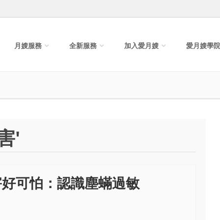
月嫂服務
全新服務
加入愛月嫂
愛月嫂學
害'
害好可怕：認識塵蟎過敏