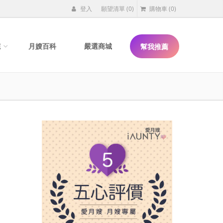
登入
願望清單
(0)
購物車
(0)
院
月嫂百科
嚴選商城
幫我推薦