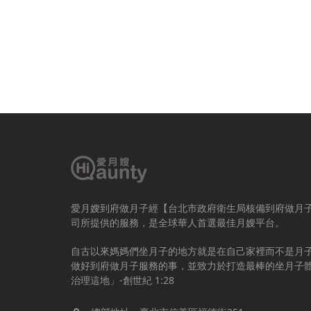
愛月嫂到府做月子經【台北市政府衛生局核備到府做月
司所提供的服務，是全球華人首選最佳月嫂平台。
自古以來媽媽們坐月子的地方就是在自己家裡而不是月
做好到府做月子服務的事，並致力於打造最棒的坐月子
治理這地」-創世紀 1:28