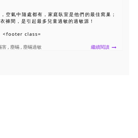
子，空氣中隨處都有，家庭臥室是他們的最佳窩巢；
、衣褲間，是引起最多兒童過敏的過敏源！
蟎害
,
塵蟎
,
塵蟎過敏
繼續閱讀