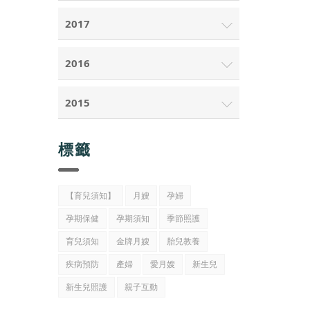
2017
2016
2015
標籤
【育兒須知】
月嫂
孕婦
孕期保健
孕期須知
季節照護
育兒須知
金牌月嫂
胎兒教養
疾病預防
產婦
愛月嫂
新生兒
新生兒照護
親子互動