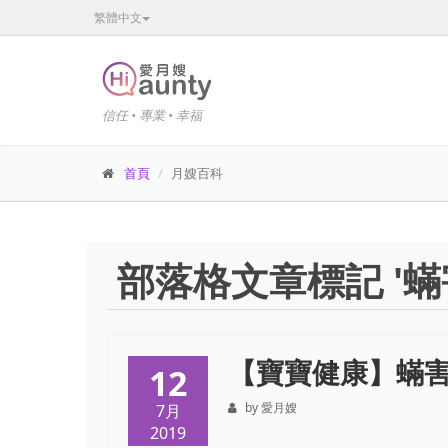
繁體中文
信任 • 專業 • 幸福
首頁
月嫂百科
部落格文章標記 '蟎
【寶寶健康】蟎
12
by 愛月嫂
7月
2019