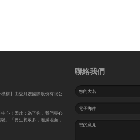
聯絡我們
Name
子機構】由愛月嫂國際股份有限公
Email
address
子中心！因此；為了妳，我們專心
體驗。「要生養眾多，遍滿地面，
Message