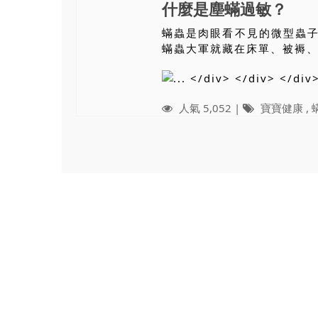
什麼是塵蟎過敏？
蟎蟲是肉眼看不見的微型蟲
蟎蟲大軍就藏在床單、被褥
人氣 5,052 |
寶寶健康
,