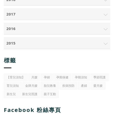
2017
2016
2015
標籤
【育兒須知】
月嫂
孕婦
孕期保健
孕期須知
季節照護
育兒須知
金牌月嫂
胎兒教養
疾病預防
產婦
愛月嫂
新生兒
新生兒照護
親子互動
Facebook 粉絲專頁