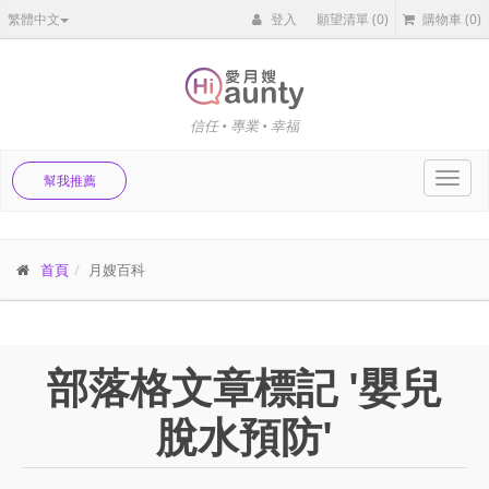
繁體中文
登入
願望清單
(0)
購物車
(0)
信任 • 專業 • 幸福
Toggl
幫我推薦
navig
首頁
月嫂百科
部落格文章標記 '嬰兒
脫水預防'