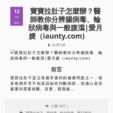
寶寶拉肚子怎麼辦？醫
12
師教你分辨腸病毒、輪
7月
2025
狀病毒與一般腹瀉|愛月
嫂（iaunty.com)
by 愛月嫂
前言
寶寶拉肚子是父母最常遇到的健康問題之一，很
多爸媽常常不知道該如何判斷病因，也擔心是否
嚴重到需要就醫。其實，寶寶腹...
人氣 547 |
寶寶拉肚子
,
腸病毒
,
輪狀病毒
,
嬰兒腹瀉
,