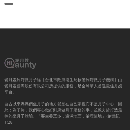
愛月嫂到府做月子經【台北市政府衛生局核備到府做月子機構】由
愛月嫂國際股份有限公司所提供的服務，是全球華人首選最佳月嫂
平台。
自古以來媽媽們坐月子的地方就是在自己家裡而不是月子中心！因
此；為了妳，我們專心做好到府做月子服務的事，並致力於打造最
棒的坐月子體驗。「要生養眾多，遍滿地面，治理這地」-創世紀
1:28