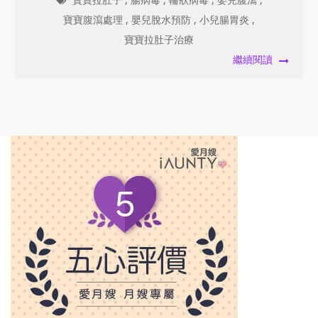
寶寶腹瀉處理
,
嬰兒脫水預防
,
小兒腸胃炎
,
寶寶拉肚子治療
繼續閱讀