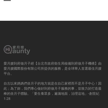
愛月嫂到府做月子經【台北市政府衛生局核備到府做月子機構】由
愛月嫂國際股份有限公司所提供的服務，是全球華人首選最佳月嫂
平台。
自古以來媽媽們坐月子的地方就是在自己家裡而不是月子中心！因
此；為了妳，我們專心做好到府做月子服務的事，並致力於打造最
棒的坐月子體驗。「要生養眾多，遍滿地面，治理這地」-創世紀
1:28