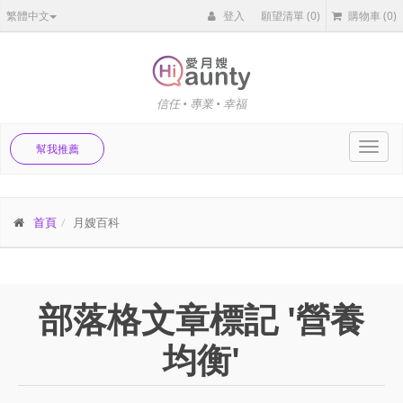
繁體中文
登入
願望清單
(0)
購物車
(0)
信任 • 專業 • 幸福
Toggl
幫我推薦
navig
首頁
月嫂百科
部落格文章標記 '營養
均衡'