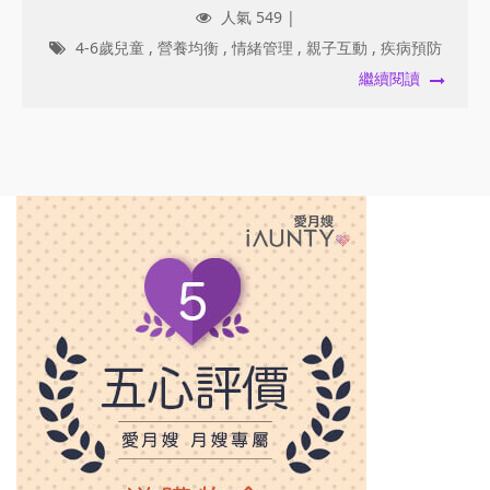
人氣 549 |
4-6歲兒童
,
營養均衡
,
情緒管理
,
親子互動
,
疾病預防
繼續閱讀