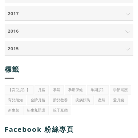
2017
2016
2015
標籤
【育兒須知】
月嫂
孕婦
孕期保健
孕期須知
季節照護
育兒須知
金牌月嫂
胎兒教養
疾病預防
產婦
愛月嫂
新生兒
新生兒照護
親子互動
Facebook 粉絲專頁