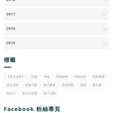
2017
2016
2015
標籤
【育兒須知】
月嫂
孕婦
孕期保健
孕期須知
季節照護
育兒須知
金牌月嫂
胎兒教養
疾病預防
產婦
愛月嫂
新生兒
新生兒照護
親子互動
Facebook 粉絲專頁