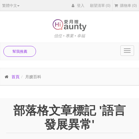
繁體中文
登入
願望清單
(0)
購物車
(0)
信任 • 專業 • 幸福
Toggl
幫我推薦
navig
首頁
月嫂百科
部落格文章標記 '語言
發展異常'