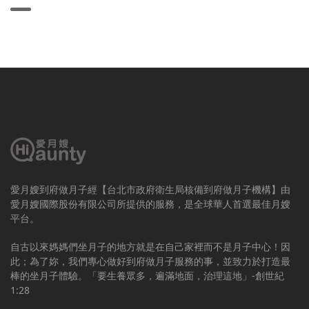
愛月嫂到府做月子經【台北市政府衛生局核備到府做月子機構】由
愛月嫂國際股份有限公司所提供的服務，是全球華人首選最佳月嫂
平台。
自古以來媽媽們坐月子的地方就是在自己家裡而不是月子中心！因
此；為了妳，我們專心做好到府做月子服務的事，並致力於打造最
棒的坐月子體驗。「要生養眾多，遍滿地面，治理這地」-創世紀
1:28