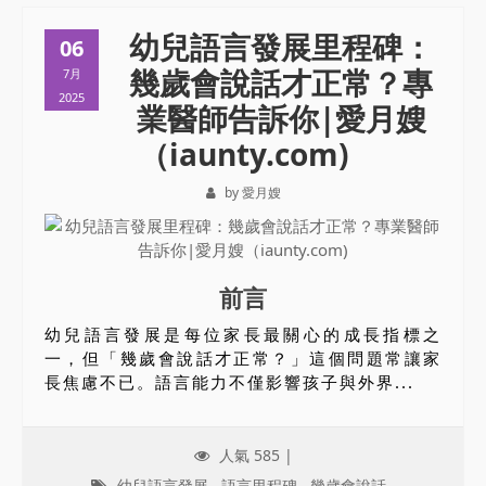
幼兒語言發展里程碑：
06
幾歲會說話才正常？專
7月
2025
業醫師告訴你|愛月嫂
（iaunty.com)
by 愛月嫂
前言
幼兒語言發展是每位家長最關心的成長指標之
一，但「幾歲會說話才正常？」這個問題常讓家
長焦慮不已。語言能力不僅影響孩子與外界...
人氣 585 |
幼兒語言發展
,
語言里程碑
,
幾歲會說話
,