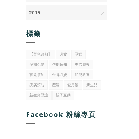
2015
標籤
【育兒須知】
月嫂
孕婦
孕期保健
孕期須知
季節照護
育兒須知
金牌月嫂
胎兒教養
疾病預防
產婦
愛月嫂
新生兒
新生兒照護
親子互動
Facebook 粉絲專頁