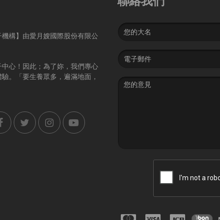
聯絡我們
Name
子機構】由愛月嫂國際股份有限公
Email
address
子中心！因此；為了妳，我們專心
體驗。「要生養眾多，遍滿地面，
Message