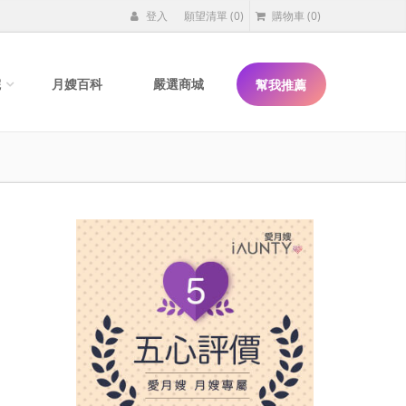
登入
願望清單
(0)
購物車
(0)
院
月嫂百科
嚴選商城
幫我推薦