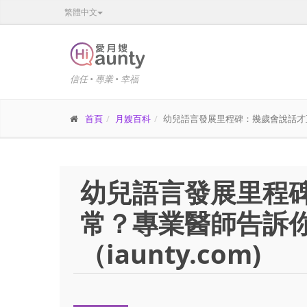
繁體中文
信任 • 專業 • 幸福
首頁
月嫂百科
幼兒語言發展里程碑：幾歲會說話才正常
幼兒語言發展里程
常？專業醫師告訴你
（iaunty.com)