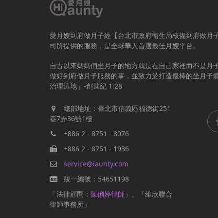
愛月嫂到府做月子經【台北市政府衛生局核備到府做月
司所提供的服務，是全球華人首選最佳月嫂平台。
自古以來媽媽們坐月子的地方就是在自己家裡而不是月
做好到府做月子服務的事，並致力於打造最棒的坐月子
治理這地」-創世紀 1:28
總部地址：臺北市信義區福德街251
巷7弄36號1樓
+886 2 - 8751 - 8076
+886 2 - 8751 - 1936
service@iaunty.com
統一編號：54651198
「法律顧問：
陳俐婷律師
」、「維欣聯合
律師事務所」