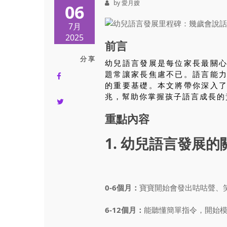
by 愛月嫂
06
7月
2025
前言
分 享
幼兒語言發展是每位家長最關
題常讓家長焦慮不已。語言能
的重要基礎。本文將帶你深入
兆，幫助你掌握孩子語言成長的
重點內容
1. 幼兒語言發展
0-6個月：
寶寶開始會發出咕咕聲、
6-12個月：
能聽懂簡單指令，開始