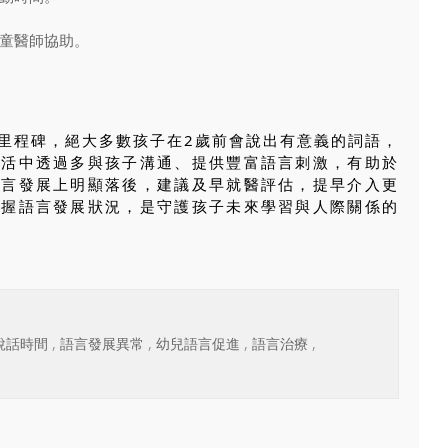
童醫師協助。
里程碑，絕大多數孩子在2歲前會說出有意義的詞語，
生活中透過多與孩子溝通、提供豐富語言刺激，有助於
語言發展上明顯落後，建議及早就醫評估，提早介入更
掌握語言發展狀況，是守護孩子未來學習與人際關係的
說話時間
,
語言發展異常
,
幼兒語言促進
,
語言治療
,