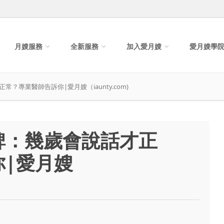
月嫂服務
全新服務
加入愛月嫂
愛月嫂學
？專業醫師告訴你|愛月嫂（iaunty.com)
碑：幾歲會說話才正
|愛月嫂