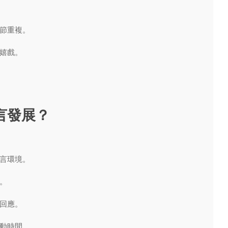
節重複。
嬉戲。
語言發展？
言環境。
。
回應。
動時間。