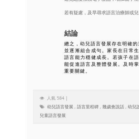
若有疑慮，及早尋求語言治療師或兒
結論
總之，幼兒語言發展存在明確的
並逐漸組合成句。家長在日常
語言能力穩健成長。若孩子在
能促進語言及整體發展。及時
重要關鍵。
人氣 584 |
幼兒語言發展
,
語言里程碑
,
幾歲會說話
,
幼兒
兒童語言發展