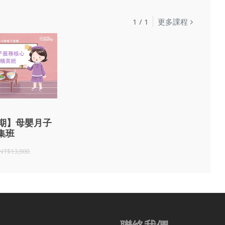
1
/
1
更多課程
7期】母嬰月子
集班
NT$13,800