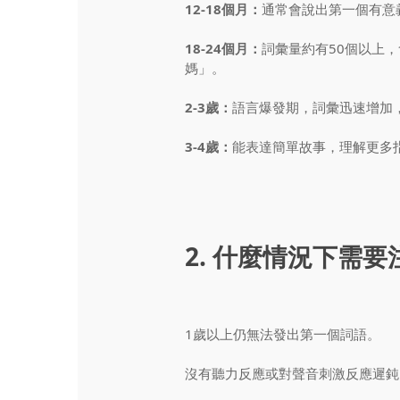
12-18個月：
通常會說出第一個有意
18-24個月：
詞彙量約有50個以上
媽」。
2-3歲：
語言爆發期，詞彙迅速增加
3-4歲：
能表達簡單故事，理解更多
2. 什麼情況下需
1歲以上仍無法發出第一個詞語。
沒有聽力反應或對聲音刺激反應遲鈍