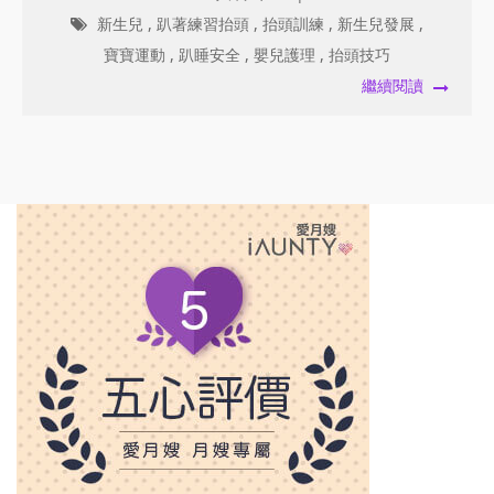
新生兒
,
趴著練習抬頭
,
抬頭訓練
,
新生兒發展
,
寶寶運動
,
趴睡安全
,
嬰兒護理
,
抬頭技巧
繼續閱讀