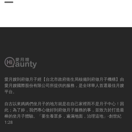
愛月嫂到府做月子經【台北市政府衛生局核備到府做月子機構】由
愛月嫂國際股份有限公司所提供的服務，是全球華人首選最佳月嫂
平台。
自古以來媽媽們坐月子的地方就是在自己家裡而不是月子中心！因
此；為了妳，我們專心做好到府做月子服務的事，並致力於打造最
棒的坐月子體驗。「要生養眾多，遍滿地面，治理這地」-創世紀
1:28