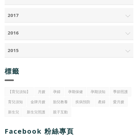
2017
2016
2015
標籤
【育兒須知】
月嫂
孕婦
孕期保健
孕期須知
季節照護
育兒須知
金牌月嫂
胎兒教養
疾病預防
產婦
愛月嫂
新生兒
新生兒照護
親子互動
Facebook 粉絲專頁