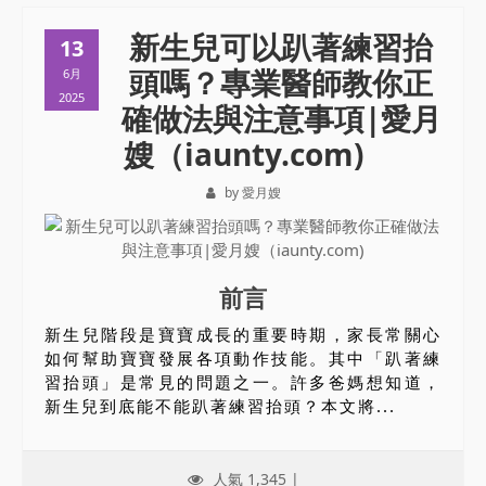
新生兒可以趴著練習抬
13
頭嗎？專業醫師教你正
6月
2025
確做法與注意事項|愛月
嫂（iaunty.com)
by 愛月嫂
前言
新生兒階段是寶寶成長的重要時期，家長常關心
如何幫助寶寶發展各項動作技能。其中「趴著練
習抬頭」是常見的問題之一。許多爸媽想知道，
新生兒到底能不能趴著練習抬頭？本文將...
人氣 1,345 |