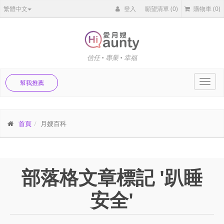
繁體中文
登入
願望清單
(0)
購物車
(0)
信任 • 專業 • 幸福
Toggl
幫我推薦
navig
首頁
月嫂百科
部落格文章標記 '趴睡
安全'