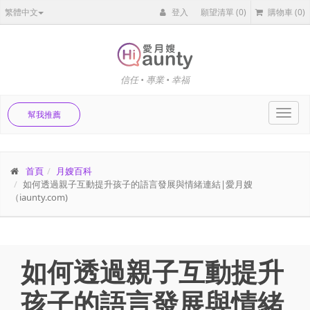
繁體中文
登入
願望清單
(0)
購物車
(0)
信任 • 專業 • 幸福
Toggl
幫我推薦
navig
首頁
月嫂百科
如何透過親子互動提升孩子的語言發展與情緒連結|愛月嫂
（iaunty.com)
如何透過親子互動提升
孩子的語言發展與情緒