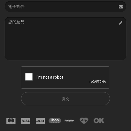
Email
address
Message
提交