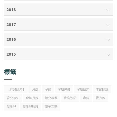
2018
2017
2016
2015
標籤
【育兒須知】
月嫂
孕婦
孕期保健
孕期須知
季節照護
育兒須知
金牌月嫂
胎兒教養
疾病預防
產婦
愛月嫂
新生兒
新生兒照護
親子互動