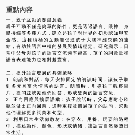
重點內容
一、親子互動的關鍵意義
親子互動不僅是簡單的陪伴，更是透過語言、眼神、身
體接觸等多種方式，建立起孩子對世界的初步認知與安
全感。這種積極的互動能促進孩子大腦神經突觸的連
結，有助於語言中樞的發展與情緒穩定。研究顯示，日
常中父母與孩子的語言交流頻率越高，孩子的詞彙量和
語言表達能力也相對越豐富。
二、提升語言發展的具體策略
1. 朗讀和對話：每天安排固定的朗讀時間，讓孩子聽
到多元且富含情感的語言。朗讀時，引導孩子觀察圖
片，提問並鼓勵他們回答，形成雙向的語言交流。
2. 正向回應與擴展語彙：孩子說話時，父母應耐心聆
聽並做出正向回應，適時重複並擴展孩子的語句，幫助
他們理解更多詞彙和句型。
3. 利用日常生活做教材：在穿衣、用餐、玩耍的過程
中，描述動作、顏色、形狀或情緒，讓語言自然滲透日
常生活。