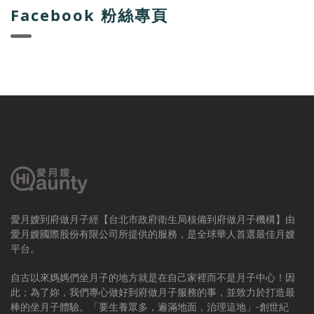
Facebook 粉絲專頁
愛月嫂到府做月子經【台北市政府衛生局核備到府做月子機構】由
愛月嫂國際股份有限公司所提供的服務，是全球華人首選最佳月嫂
平台。
自古以來媽媽們坐月子的地方就是在自己家裡而不是月子中心！因
此；為了妳，我們專心做好到府做月子服務的事，並致力於打造最
棒的坐月子體驗。「要生養眾多，遍滿地面，治理這地」-創世紀