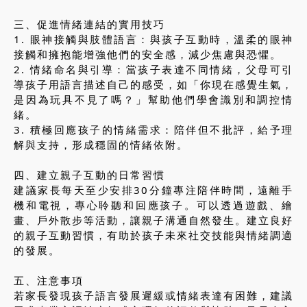
三、促進情緒連結的實用技巧
1. 眼神接觸與肢體語言：與孩子互動時，溫柔的眼神
接觸和擁抱能增強他們的安全感，減少焦慮與恐懼。
2. 情緒命名與引導：當孩子表達不同情緒，父母可引
導孩子用語言描述自己的感受，如「你現在感覺生氣，
是因為玩具不見了嗎？」幫助他們學會識別和調控情
緒。
3. 積極回應孩子的情緒需求：陪伴但不批評，給予理
解與支持，形成穩固的情緒依附。
四、建立親子互動的日常習慣
建議家長每天至少安排30分鐘專注陪伴時間，遠離手
機和電視，專心聆聽和回應孩子。可以透過遊戲、繪
畫、戶外散步等活動，讓親子溝通自然發生。建立良好
的親子互動習慣，有助於孩子未來社交技能與情緒調適
的發展。
五、注意事項
若家長發現孩子語言發展遲緩或情緒表達有困難，建議