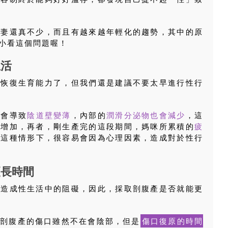
夫妻還真不少，而且有越來越年輕化的趨勢，其中的原
小看這個問題喔！
生活
漸恢復生育能力了，但我們還是建議不要太早進行性行
，會導致
陰道壁變薄
，內部的
潤滑分泌物也會減少
，這
大增加，再者，剛生產完的這段期間，媽咪所累積的
疲
在這種情形下，很容易會因為心理因素，造成對於性行
更長時間
會造成性生活中的阻礙，因此，採取剖腹產是否就能更
為剖腹產的傷口雖然不在會陰部，但是
傷口復原的時間