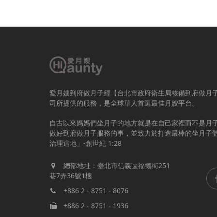
愛月嫂到府做月子經【台北市政府衛生局核備到府做月
司所提供的服務，是全球華人首選最佳月嫂平台。
自古以來媽媽們坐月子的地方就是在自己家裡而不是月
做好到府做月子服務的事，並致力於打造最棒的坐月子
治理這地」-創世紀 1:28
總部地址：臺北市信義區福德街251
巷7弄36號1樓
+886 2 - 8751 - 8076
+886 2 - 8751 - 1936