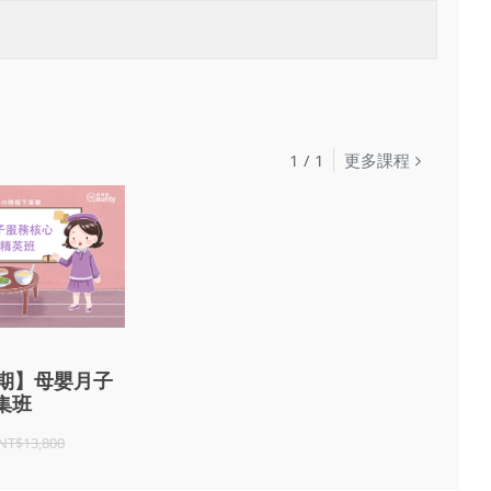
1
/
1
更多課程
7期】母嬰月子
集班
NT$13,800