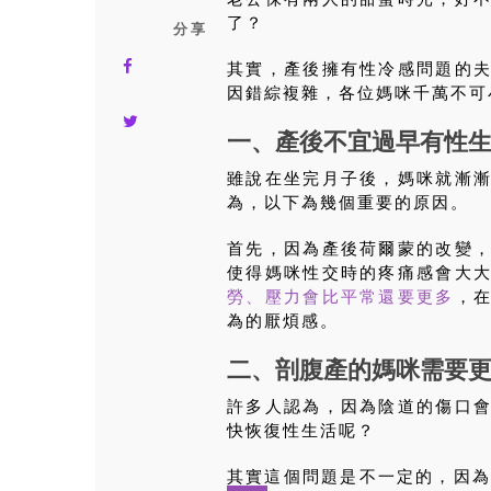
了？
分 享
其實，產後擁有性冷感問題的
因錯綜複雜，各位媽咪千萬不可
一、產後不宜過早有性
雖說在坐完月子後，媽咪就漸
為，以下為幾個重要的原因。
首先，因為產後荷爾蒙的改變
使得媽咪性交時的疼痛感會大
勞、壓力會比平常還要更多
，
為的厭煩感。
二、剖腹產的媽咪需要
許多人認為，因為陰道的傷口
快恢復性生活呢？
其實這個問題是不一定的，因