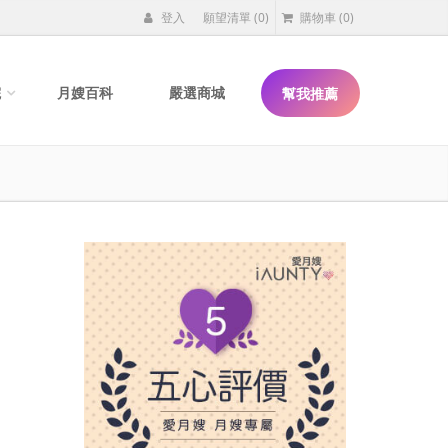
登入
願望清單
(0)
購物車
(0)
院
月嫂百科
嚴選商城
幫我推薦