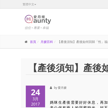
繁體中文
信任 • 專業 • 幸福
首頁
月嫂百科
【產後須知】產後如何回歸「性」福
【產後須知】產後
by 愛月嫂
24
3月
媽咪生產後需要好好休息，再
2017
老公保有兩人的甜蜜時光，好