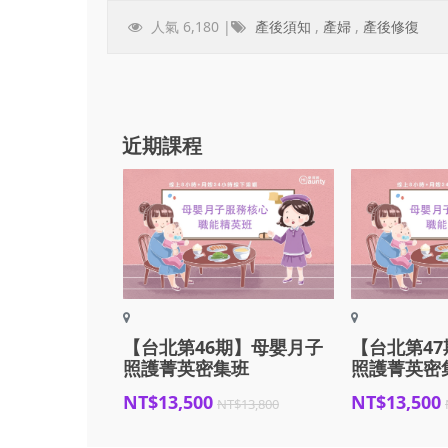
人氣 6,180 |
產後須知
,
產婦
,
產後修復
近期課程
【台北第46期】母嬰月子
【台北第4
照護菁英密集班
照護菁英密
NT$13,500
NT$13,500
NT$13,800