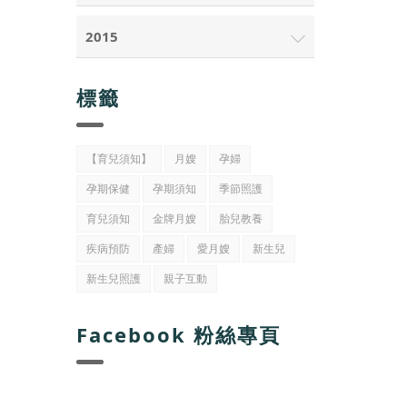
2015
標籤
【育兒須知】
月嫂
孕婦
孕期保健
孕期須知
季節照護
育兒須知
金牌月嫂
胎兒教養
疾病預防
產婦
愛月嫂
新生兒
新生兒照護
親子互動
Facebook 粉絲專頁