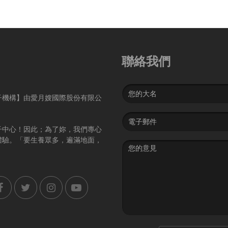
聯絡我們
Name
子機構】由愛月嫂國際股份有限公
Email
address
子中心！因此；為了妳，我們專心
體驗。「要生養眾多，遍滿地面，
Message