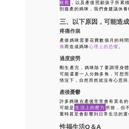
較長
，以及產後照顧孩子所累
剖腹產的媽咪，我們會建議休養
三、以下原因，可能造
疼痛作祟
產後媽咪需要花費數個月的時
痛
而造成媽咪
心理上的恐懼
。
過度疲勞
剛生產完，媽咪除了要調理身
可能還要一人分飾多角，可想
情況下，自然而然就沒有心思與
產後憂鬱
許多媽咪在產後常常會有莫名的
可能是
生活上的壓力
所致，但
重時甚至會影響到日常生活的運
性福生活Q＆A