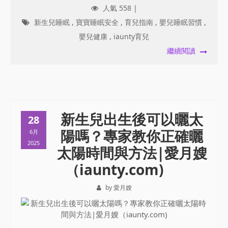
人氣 558 |
新生兒睡眠
,
寶寶睡眠安全
,
育兒指南
,
嬰兒睡眠習慣
,
嬰兒健康
,
iaunty育兒
繼續閱讀
新生兒出生後可以曬太
28
陽嗎？專家教你正確曬
6月
2025
太陽時間與方法|愛月嫂
（iaunty.com)
by 愛月嫂