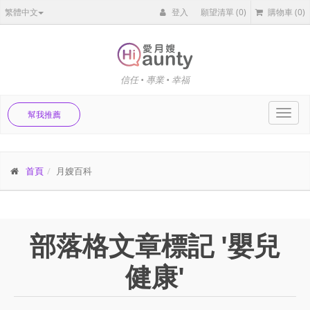
繁體中文
登入
願望清單
(0)
購物車
(0)
信任 • 專業 • 幸福
Toggl
幫我推薦
navig
首頁
月嫂百科
部落格文章標記 '嬰兒
健康'