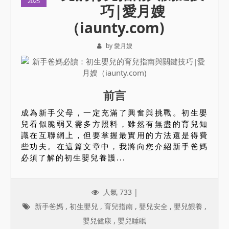
2025
巧|愛月嫂
（iaunty.com)
by 愛月嫂
前言
成為新手父母，一定充滿了興奮與挑戰。初生嬰
兒看似脆弱又需多方照料，雖然有無盡的育兒知
識在互聯網上，但要掌握最實用的方法還是得費
些功夫。在這篇文章中，我將向您介紹新手爸媽
必須了解的初生嬰兒養護...
人氣 733 |
新手爸媽
,
初生嬰兒
,
育兒指南
,
嬰兒安全
,
嬰兒餵養
,
嬰兒健康
,
嬰兒睡眠