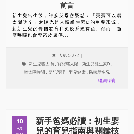
前言
新生兒出生後，許多父母會疑惑：「寶寶可以曬
太陽嗎？」太陽光是人體維生素D的重要來源，
對新生兒的骨骼發育和免疫系統有益。然而，過
度曝曬也會帶來皮膚傷...
人氣 5,272 |
新生兒曬太陽
,
寶寶曬太陽
,
新生兒維生素D
,
曬太陽時間
,
嬰兒護理
,
嬰兒健康
,
防曬新生兒
繼續閱讀
新手爸媽必讀：初生嬰
10
兒的育兒指南與關鍵技
4月