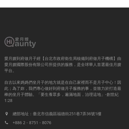
愛月嫂到府做月子經【台北市政府衛生局核備到府做月子機構】由
愛月嫂國際股份有限公司所提供的服務，是全球華人首選最佳月嫂
平台。
自古以來媽媽們坐月子的地方就是在自己家裡而不是月子中心！因
此；為了妳，我們專心做好到府做月子服務的事，並致力於打造最
棒的坐月子體驗。「要生養眾多，遍滿地面，治理這地」-創世紀
1:28
總部地址：臺北市信義區福德街251巷7弄36號1樓
+886 2 - 8751 - 8076