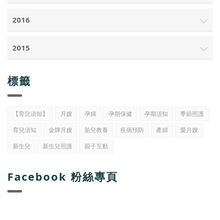
2016
2015
標籤
【育兒須知】
月嫂
孕婦
孕期保健
孕期須知
季節照護
育兒須知
金牌月嫂
胎兒教養
疾病預防
產婦
愛月嫂
新生兒
新生兒照護
親子互動
Facebook 粉絲專頁