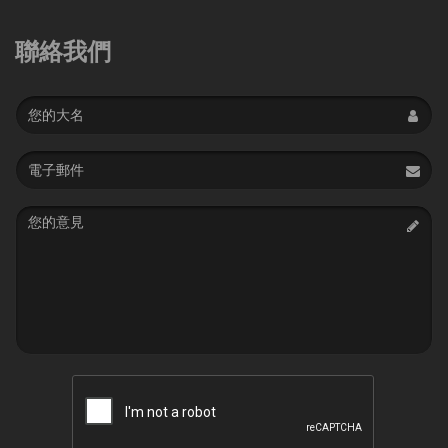
聯絡我們
Name
Email
address
Message