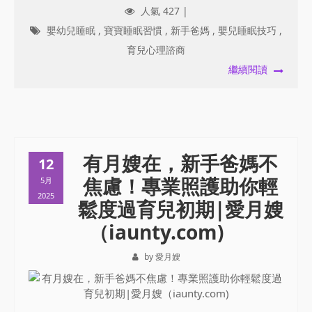
人氣 427 |
嬰幼兒睡眠
,
寶寶睡眠習慣
,
新手爸媽
,
嬰兒睡眠技巧
,
育兒心理諮商
繼續閱讀
有月嫂在，新手爸媽不
12
焦慮！專業照護助你輕
5月
2025
鬆度過育兒初期|愛月嫂
（iaunty.com)
by 愛月嫂