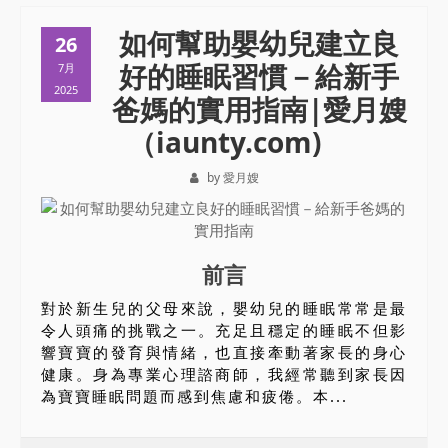
如何幫助嬰幼兒建立良
26
好的睡眠習慣－給新手
7月
2025
爸媽的實用指南|愛月嫂
（iaunty.com)
by 愛月嫂
前言
對於新生兒的父母來說，嬰幼兒的睡眠常常是最
令人頭痛的挑戰之一。充足且穩定的睡眠不但影
響寶寶的發育與情緒，也直接牽動著家長的身心
健康。身為專業心理諮商師，我經常聽到家長因
為寶寶睡眠問題而感到焦慮和疲倦。本...