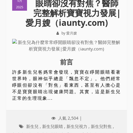
眼睛卻沒有對焦？醫師
5月
2025
完整解析寶寶視力發展|
愛月嫂（iaunty.com)
by 愛月嫂
前言
許多新生兒爸媽常會發現，寶寶在睜開眼睛看著
世界時，眼神似乎總是「飄忽不定」。他們經常
睜眼但卻沒有「對焦」看東西，甚至有人擔心是
不是寶寶眼睛出現健康問題。其實，這是新生兒
正常的生理現象...
人氣 2,504 |
新生兒
,
新生兒眼睛
,
新生兒視力
,
新生兒對焦
,