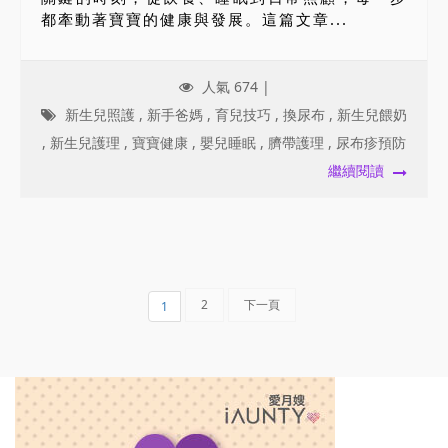
都牽動著寶寶的健康與發展。這篇文章...
人氣 674 |
新生兒照護
,
新手爸媽
,
育兒技巧
,
換尿布
,
新生兒餵奶
,
新生兒護理
,
寶寶健康
,
嬰兒睡眠
,
臍帶護理
,
尿布疹預防
繼續閱讀
2
下一頁
1