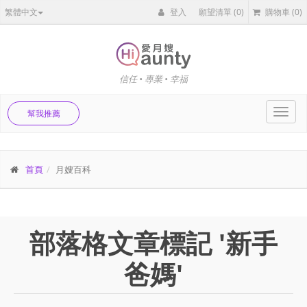
繁體中文
登入
願望清單
(0)
購物車
(0)
信任 • 專業 • 幸福
Toggl
幫我推薦
navig
首頁
月嫂百科
部落格文章標記 '新手
爸媽'