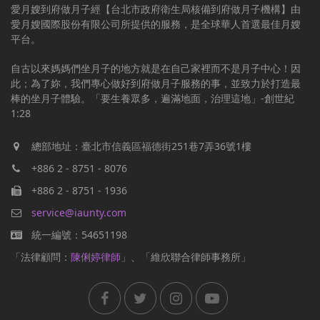
愛月嫂到府做月子經【台北市政府衛生局核備到府做月子機構】由
愛月嫂國際股份有限公司所提供的服務，是全球華人首選最佳月嫂
平台。
自古以來媽媽們坐月子的地方就是在自己家裡而不是月子中心！因
此；為了妳，我們專心做好到府做月子服務的事，並致力於打造最
棒的坐月子體驗。「要生養眾多，遍滿地面，治理這地」-創世紀
1:28
總部地址：臺北市信義區福德街251巷7弄36號1樓
+886 2 - 8751 - 8076
+886 2 - 8751 - 1936
service@iaunty.com
統一編號：54651198
「法律顧問：
陳俐婷律師
」、「維欣聯合律師事務所」