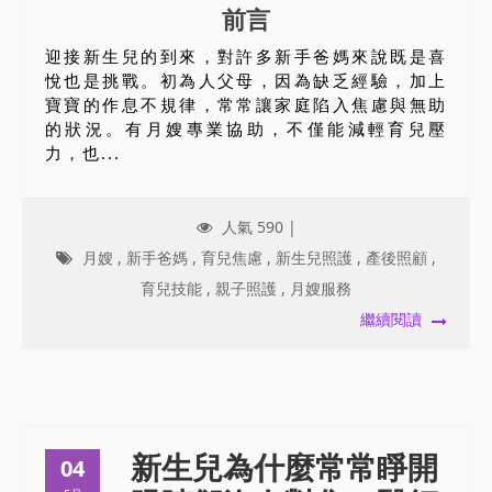
前言
迎接新生兒的到來，對許多新手爸媽來說既是喜
悅也是挑戰。初為人父母，因為缺乏經驗，加上
寶寶的作息不規律，常常讓家庭陷入焦慮與無助
的狀況。有月嫂專業協助，不僅能減輕育兒壓
力，也...
人氣 590 |
月嫂
,
新手爸媽
,
育兒焦慮
,
新生兒照護
,
產後照顧
,
育兒技能
,
親子照護
,
月嫂服務
繼續閱讀
新生兒為什麼常常睜開
04