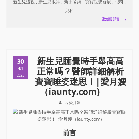
新生兒追視
,
新生兒眼神
,
新手爸媽
,
寶寶視覺發展
,
眼科
,
兒科
繼續閱讀
新生兒睡覺時手舉高高
30
正常嗎？醫師詳細解析
4月
2025
寶寶睡姿迷思！|愛月嫂
（iaunty.com)
by 愛月嫂
前言