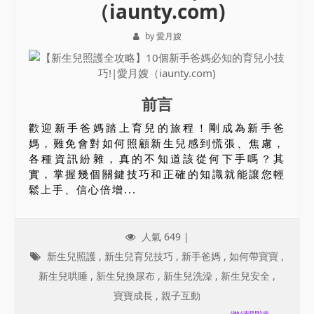
（iaunty.com)
by 愛月嫂
前言
歡迎新手爸媽踏上育兒的旅程！剛成為新手爸
媽，難免會對如何照顧新生兒感到慌張、焦慮，
各種資訊紛雜，真的不知道該從何下手嗎？其
實，掌握幾個關鍵技巧和正確的知識就能讓您輕
鬆上手、信心倍增...
人氣 649 |
新生兒照護
,
新生兒育兒技巧
,
新手爸媽
,
如何帶寶寶
,
新生兒哄睡
,
新生兒換尿布
,
新生兒洗澡
,
新生兒安全
,
寶寶成長
,
親子互動