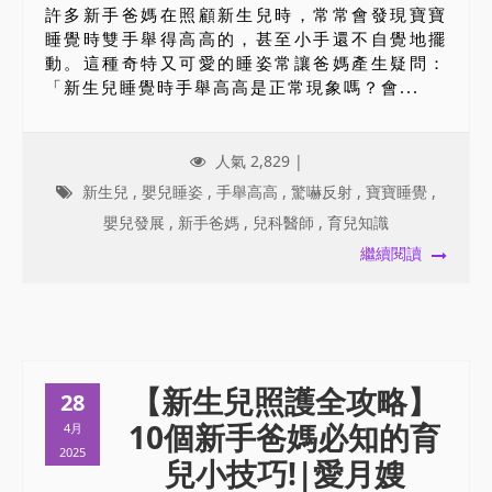
許多新手爸媽在照顧新生兒時，常常會發現寶寶
睡覺時雙手舉得高高的，甚至小手還不自覺地擺
動。這種奇特又可愛的睡姿常讓爸媽產生疑問：
「新生兒睡覺時手舉高高是正常現象嗎？會...
人氣 2,829 |
新生兒
,
嬰兒睡姿
,
手舉高高
,
驚嚇反射
,
寶寶睡覺
,
嬰兒發展
,
新手爸媽
,
兒科醫師
,
育兒知識
繼續閱讀
【新生兒照護全攻略】
28
10個新手爸媽必知的育
4月
2025
兒小技巧!|愛月嫂