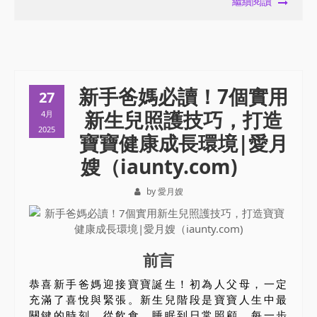
繼續閱讀
新手爸媽必讀！7個實用
27
新生兒照護技巧，打造
4月
2025
寶寶健康成長環境|愛月
嫂（iaunty.com)
by 愛月嫂
前言
恭喜新手爸媽迎接寶寶誕生！初為人父母，一定
充滿了喜悅與緊張。新生兒階段是寶寶人生中最
關鍵的時刻，從飲食、睡眠到日常照顧，每一步