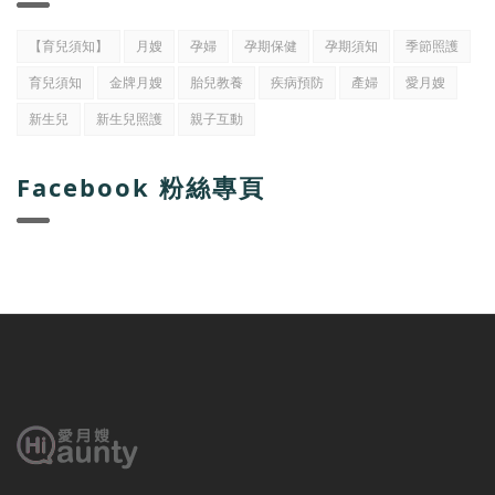
【育兒須知】
月嫂
孕婦
孕期保健
孕期須知
季節照護
育兒須知
金牌月嫂
胎兒教養
疾病預防
產婦
愛月嫂
新生兒
新生兒照護
親子互動
Facebook 粉絲專頁